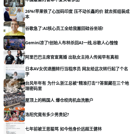
26%!苹果铁了心加码印度 压不动长鑫的价 就去抠组装成
本
谷歌急了:AI核心员工全给我搬回硅谷坐班!
Gemini凉了!创始人布林杀回AI一线,谷歌人心惶惶
阿里巴巴主席官宣离婚 出轨女主持人传闻早有真相
日本AV女优退圈转行当程序员 网友给这次转行起了个名
字
台风年年有 为什么浙江总被"精准打击"?答案藏在三个地
理密码里
屋顶上的韩国人 爆仓绞肉机血洗散户
洛阳究竟有多少男贵妃?
七年前被王思聪骂 如今他身价远超王健林