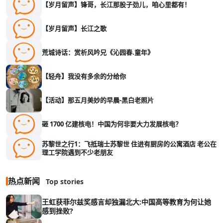
【岁月留声】锋哥，长江那股子劲儿，咱心里都有！
【岁月留声】长江之歌
荒城诗话：赏析风吟兄《沁园春.童年》
【轻舟】我没有多余的分给你
【活动】那五月美妙的早晨-黑白老照片
砸 1700 亿建核电！中国为何非要大力发展核电？
苏黎世之行1：飞抵瑞士苏黎世 住进有厨房的公寓酒店 老公在
理工学院遇到不少老朋友
热点新闻
Top stories
王虹获菲尔兹奖感言却独漏北大:中国高等教育为何让她
感到挫败?