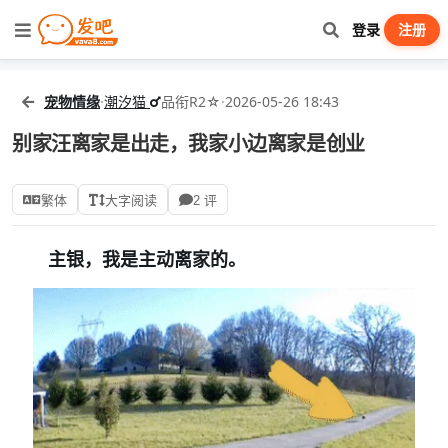
登录
注册
宠物情缘
·
潮汐猫
品衔R2☆
·
2026-05-26 18:43
别家汪离家是出走，我家小边离家是创业
繁体
大字阅读
2 评
主银，我是主动离家的。