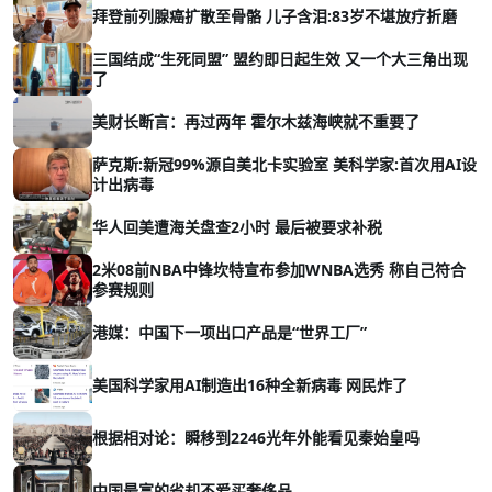
拜登前列腺癌扩散至骨骼 儿子含泪:83岁不堪放疗折磨
三国结成“生死同盟” 盟约即日起生效 又一个大三角出现
了
美财长断言：再过两年 霍尔木兹海峡就不重要了
萨克斯:新冠99%源自美北卡实验室 美科学家:首次用AI设
计出病毒
华人回美遭海关盘查2小时 最后被要求补税
2米08前NBA中锋坎特宣布参加WNBA选秀 称自己符合
参赛规则
港媒：中国下一项出口产品是“世界工厂”
美国科学家用AI制造出16种全新病毒 网民炸了
根据相对论：瞬移到2246光年外能看见秦始皇吗
中国最富的省却不爱买奢侈品