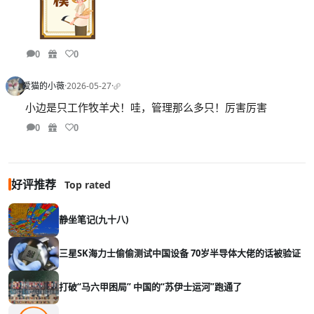
0
0
爱猫的小薇
·
2026-05-27
·
小边是只工作牧羊犬！哇，管理那么多只！厉害厉害
0
0
好评推荐
Top rated
静坐笔记(九十八)
三星SK海力士偷偷测试中国设备 70岁半导体大佬的话被验证
打破“马六甲困局” 中国的“苏伊士运河”跑通了