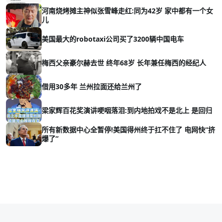
河南烧烤摊主神似张雪峰走红:同为42岁 家中都有一个女
儿
美国最大的robotaxi公司买了3200辆中国电车
梅西父亲豪尔赫去世 终年68岁 长年兼任梅西的经纪人
借用30多年 兰州拉面还给兰州了
梁家辉百花奖演讲哽咽落泪:到内地拍戏不是北上 是回归
所有新数据中心全暂停!美国得州终于扛不住了 电网快“挤
爆了”