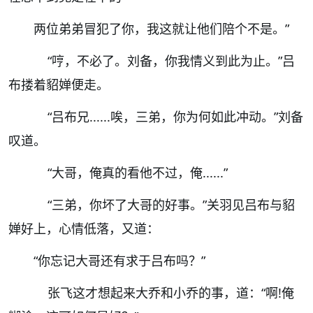
两位弟弟冒犯了你，我这就让他们陪个不是。”
“哼，不必了。刘备，你我情义到此为止。”吕
布搂着貂婵便走。
“吕布兄......唉，三弟，你为何如此冲动。”刘备
叹道。
“大哥，俺真的看他不过，俺......”
“三弟，你坏了大哥的好事。”关羽见吕布与貂
婵好上，心情低落，又道：
“你忘记大哥还有求于吕布吗？”
张飞这才想起来大乔和小乔的事，道：“啊!俺