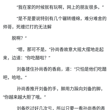
“我在家的时候就有玩啊，网上的朋友很多。”
“是不是要说特别有几个辗转缠绵，难分难舍的
帅哥，死缠烂打的无法解
脱啊？”
“嗯，那可不是。”孙尚香故意大摇大摆地走起
来，边道：“你吃醋啦？”
刘备搂住孙尚香的香肩，道：“只怕是他们吃醋
吧，哈哈。”
孙尚香推开刘备的手，脚用力跺向刘备的脚，
“你越来越大胆了哦。”
刘备吃过好几次亏，所以只要一看孙尚香的表