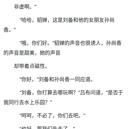
非虚啊。”
“哈哈，貂婵，这是刘备和他的女朋友孙尚
香。”
“哦，你们好。”貂婵的声音也很诱人，孙尚香
的声音是甜美，她的声音
却带着点磁性。
“你好。”刘备和孙尚香一同应道。
“刘备，你打算去哪玩啊？”吕布问道，“是否于
我同行去水上乐园？”
“呵呵，不必了，你们去吧。”
“也好，那我们先走了。”