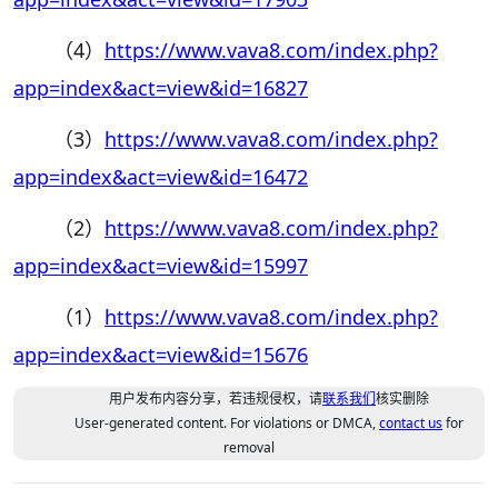
（4）
https://www.vava8.com/index.php?
app=index&act=view&id=16827
（3）
https://www.vava8.com/index.php?
app=index&act=view&id=16472
（2）
https://www.vava8.com/index.php?
app=index&act=view&id=15997
（1）
https://www.vava8.com/index.php?
app=index&act=view&id=15676
用户发布内容分享，若违规侵权，请
联系我们
核实删除
User-generated content. For violations or DMCA,
contact us
for
removal