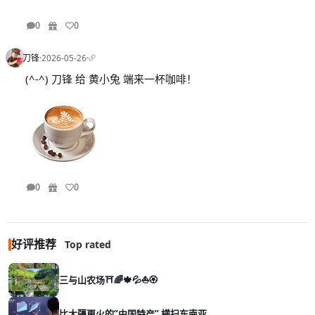
0
0
刀锋
·
2026-05-26
·
(^-^) 刀锋 给 黄小兔 端来一杯咖啡！
0
0
好评推荐
Top rated
三与山农场⛩️🌈🍁💦⛵🏵️
比大疆更火的“中国特产” 横扫东南亚