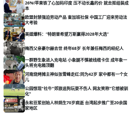
26%!苹果铁了心加码印度 压不动长鑫的价 就去抠组装成
本
欧盟封禁强迫劳动产品 查加班社保 中国工厂迎来劳动法
大考验
美媒爆料：“特朗普希望万斯赢得2028年大选”
梅西父亲豪尔赫去世 终年68岁 长年兼任梅西的经纪人
一群野生象进入充电站 小象腿不慎被线缆卡住 成年象一
头将充电箱顶翻
河南烧烤摊主神似张雪峰走红:同为42岁 家中都有一个女
儿
公园惊现"社牛"郊狼追狗玩耍不伤人 网友笑称"它想被驯
化"
永和豆浆创始人林炳生70岁病逝 台湾起步推广至20余国
家地区