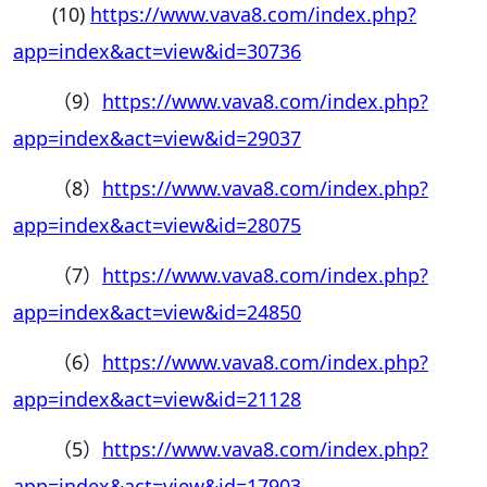
(10)
https://www.vava8.com/index.php?
app=index&act=view&id=30736
（9）
https://www.vava8.com/index.php?
app=index&act=view&id=29037
（8）
https://www.vava8.com/index.php?
app=index&act=view&id=28075
（7）
https://www.vava8.com/index.php?
app=index&act=view&id=24850
（6）
https://www.vava8.com/index.php?
app=index&act=view&id=21128
（5）
https://www.vava8.com/index.php?
app=index&act=view&id=17903