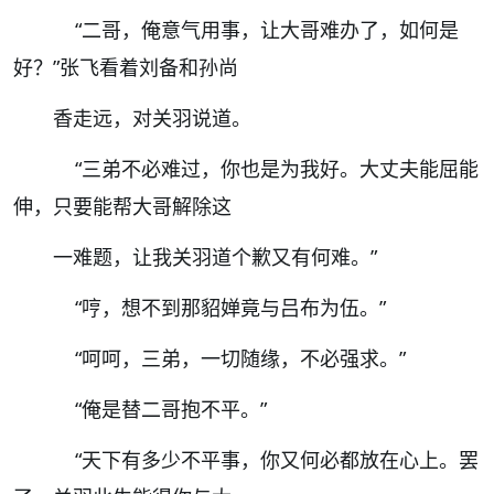
“二哥，俺意气用事，让大哥难办了，如何是
好？”张飞看着刘备和孙尚
香走远，对关羽说道。
“三弟不必难过，你也是为我好。大丈夫能屈能
伸，只要能帮大哥解除这
一难题，让我关羽道个歉又有何难。”
“哼，想不到那貂婵竟与吕布为伍。”
“呵呵，三弟，一切随缘，不必强求。”
“俺是替二哥抱不平。”
“天下有多少不平事，你又何必都放在心上。罢