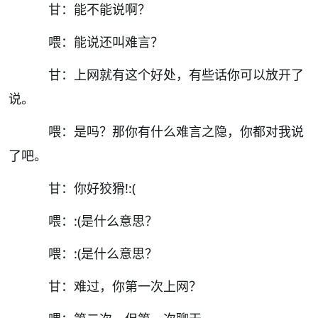
甘：能不能说啊？
喂：能说还叫难言？
甘：上网就有这个好处，有些话你可以放开了
说。
喂：是吗？那你有什么难言之隐，你都对我说
了吧。
甘：你好狡猾!:(
喂：:(是什么意思？
喂：:(是什么意思？
甘：难过，你第一次上网？