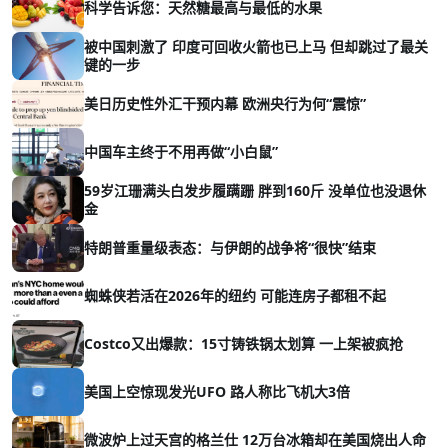
科学告诉您：天然糖最高与最低的水果
被中国刺激了 印度可回收火箭也已上马 但却跳过了最关
键的一步
美日历史性外汇干预内幕 欧洲央行为何“震惊”
中国车主终于不用再做“小白鼠”
59岁江珊满头白发步履蹒跚 胖到160斤 没单位也没退休
金
特朗普重量级表态：与伊朗的战争将“很快”结束
蜘蛛侠若活在2026年的纽约 可能连房子都租不起
Costco又出爆款：15寸铸铁锅太划算 一上架被疯抢
美国上空惊现发光UFO 路人称比飞机大3倍
微波炉上过天宫的格兰仕 12万台冰箱却在美国烧出人命