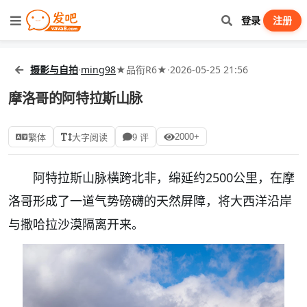
登录
注册
摄影与自拍
·
ming98
★品衔R6★
·
2026-05-25 21:56
摩洛哥的阿特拉斯山脉
2000+
繁体
大字阅读
9 评
阿特拉斯山脉横跨北非，绵延约2500公里，在摩
洛哥形成了一道气势磅礴的天然屏障，将大西洋沿岸
与撒哈拉沙漠隔离开来。