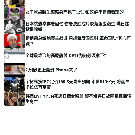
女子吃袋装生菜感染环孢子虫住院 这绝不是闹着玩的
日本核爆幸存者回忆 伤者皮肤成片脱落蛆虫滋生 满目炼
狱很唏嘘
伊朗前总统炮轰主战派 只想着发国难财 革命卫队“其心可
诛”?
全球最难飞的高原航线 C919为何必须拿下?
2万起!史上最贵iPhone来了
宇树科技IPO定价150.8元高出预期 市值610亿元 将诞生
多位亿万富豪
韩团ENHYPEN死忠日籍女粉丝 疑不堪连日被网暴直播轻
生身亡