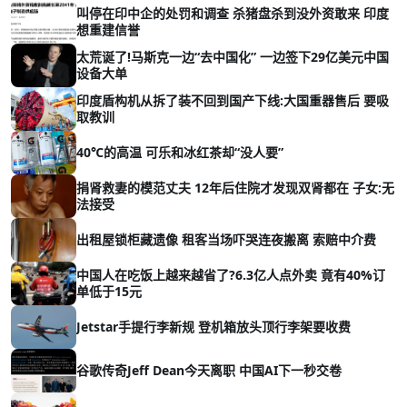
叫停在印中企的处罚和调查 杀猪盘杀到没外资敢来 印度
想重建信誉
太荒诞了!马斯克一边“去中国化” 一边签下29亿美元中国
设备大单
印度盾构机从拆了装不回到国产下线:大国重器售后 要吸
取教训
40℃的高温 可乐和冰红茶却“没人要”
捐肾救妻的模范丈夫 12年后住院才发现双肾都在 子女:无
法接受
出租屋锁柜藏遗像 租客当场吓哭连夜搬离 索赔中介费
中国人在吃饭上越来越省了?6.3亿人点外卖 竟有40%订
单低于15元
Jetstar手提行李新规 登机箱放头顶行李架要收费
谷歌传奇Jeff Dean今天离职 中国AI下一秒交卷