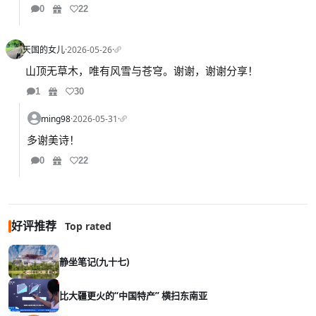
0
22
天国的女儿
·
2026-05-26
·
山顶无草木，唯有风雪与苍穹。谢谢，谢谢分享！
1
30
ming98
·
2026-05-31
·
多谢美诗！
0
22
好评推荐
Top rated
静坐笔记(九十七)
比大疆更火的“中国特产” 横扫东南亚