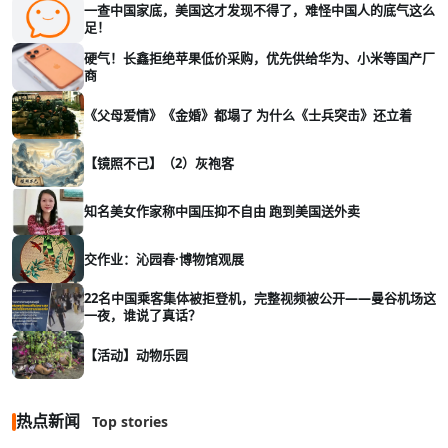
一查中国家底，美国这才发现不得了，难怪中国人的底气这么
足！
硬气！长鑫拒绝苹果低价采购，优先供给华为、小米等国产厂
商
《父母爱情》《金婚》都塌了 为什么《士兵突击》还立着
【镜照不己】（2）灰袍客
知名美女作家称中国压抑不自由 跑到美国送外卖
交作业：沁园春·博物馆观展
22名中国乘客集体被拒登机，完整视频被公开——曼谷机场这
一夜，谁说了真话？
【活动】动物乐园
热点新闻
Top stories