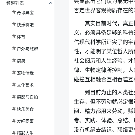
会显露出它们认为能无中
频道列表
否定世界客观物质存在的
奇珍异宝
其实目前时代，真正
快乐嗨吧
义，必须具备足够的科普
体育
信现代科学所证实了的宇
户外与旅游
性，才能明了某位哲人所
社会阅历和人生经验，才
搞笑
律、生物定律所控制，人
宠物情缘
碰撞互相融合互相吞噬互
文化艺术
到目前为止的人类社
摄影与自拍
生存，但不劳动就必定很
快乐美食
间、精力都用来劳动，赚
考、实践、体验、总结、
发吧网事
没有机缘去结识、联络更
精彩人生