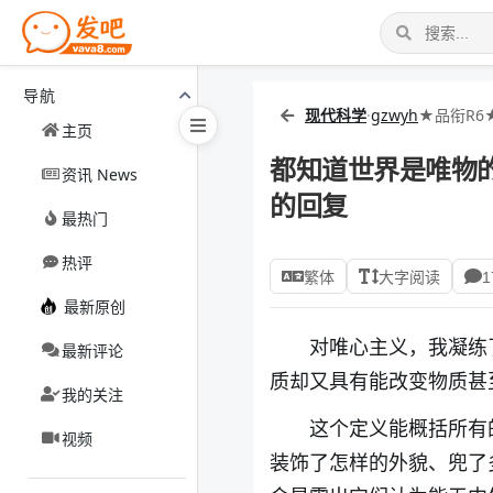
导航
现代科学
·
gzwyh
★品衔R6
主页
都知道世界是唯物
资讯 News
的回复
最热门
热评
繁体
大字阅读
1
最新原创
对唯心主义，我凝练
最新评论
质却又具有能改变物质甚
我的关注
这个定义能概括所有
视频
装饰了怎样的外貌、兜了