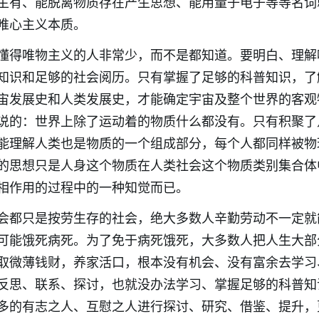
生有、能脱离物质存在产生思想、能用量子电子等等名词
唯心主义本质。
懂得唯物主义的人非常少，而不是都知道
。要明白、理解
知识和足够的社会阅历。只有掌握了足够的科普知识，了
宙发展史和人类发展史，才能确定宇宙及整个世界的客观
说的：世界上除了运动着的物质什么都没有。只有积聚了
能理解人类也是物质的一个组成部分，每个人都同样被物
的思想只是人身这个物质在人类社会这个物质类别集合体
相作用的过程中的一种知觉而已。
会都只是按劳生存的社会，绝大多数人辛勤劳动不一定就
可能饿死病死。为了免于病死饿死，大多数人把人生大部
取微薄钱财，养家活口，根本没有机会、没有富余去学习
反思、联系、探讨，也就没办法学习、掌握足够的科普知
多的有志之人、互慰之人进行探讨、研究、借鉴、提升，