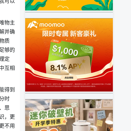
就可以
唯物主
解并确
物质
足够的
理定
中互相
能得到
分时
、思
识，更
更不用