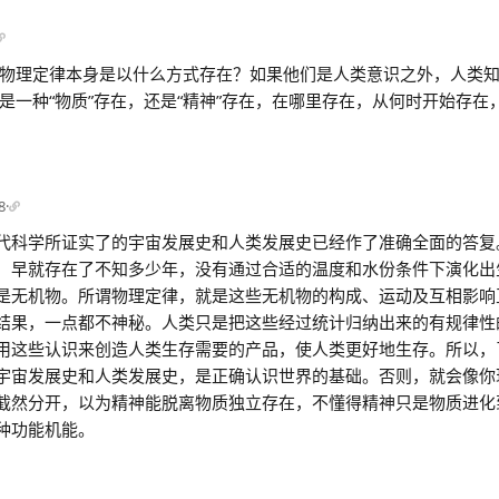
物理定律本身是以什么方式存在？如果他们是人类意识之外，人类
是一种“物质”存在，还是“精神”存在，在哪里存在，从何时开始存在
8
·
代科学所证实了的宇宙发展史和人类发展史已经作了准确全面的答复
，早就存在了不知多少年，没有通过合适的温度和水份条件下演化出
是无机物。所谓物理定律，就是这些无机物的构成、运动及互相影响
结果，一点都不神秘。人类只是把这些经过统计归纳出来的有规律性
用这些认识来创造人类生存需要的产品，使人类更好地生存。所以，
宇宙发展史和人类发展史，是正确认识世界的基础。否则，就会像你
截然分开，以为精神能脱离物质独立存在，不懂得精神只是物质进化
种功能机能。