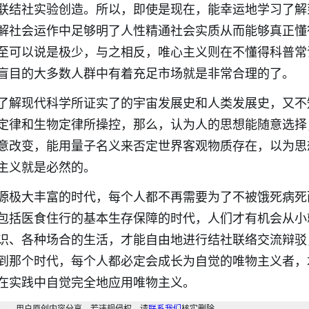
联结社实验创造。所以，即使是现在，能幸运地学习了解
解社会运作中足够明了人性精通社会实质从而能够真正懂
至可以说是极少，与之相反，唯心主义则在不懂得科普常
盲目的大多数人群中有着充足市场就是非常合理的了。
了解现代科学所证实了的宇宙发展史和人类发展史，又不
定律和生物定律所操控，那么，认为人的思想能随意选择
意改变，能用量子名义来否定世界客观物质存在，以为思
主义就是必然的。
源极大丰富的时代，每个人都不再需要为了不被饿死病死
包括医食住行的基本生存保障的时代，人们才有机会从小
识、各种场合的生活，才能自由地进行结社联络交流辩驳
到那个时代，每个人都必定会成长为自觉的唯物主义者，
在实践中自觉完全地应用唯物主义。
用户原创内容分享，若违规侵权，请
联系我们
核实删除