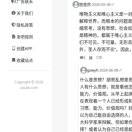
广告联系
悠悠然
·
2026-05-30
·
关于我们
唯物主义和唯心主义是一
解释世界，而根本的问题
隐私政策
细思考，没有思想，社会
是精神的，都属于唯心主
发吧规则
们不可见，不可量，无形态
创建APP
外，圣人存而不论”。因此
1
0
收藏站点
gzwyh
·
2026-06-08
·
什么是思想？胡思乱想是
Copyright © 2026
人有什么思想，就是看他
vava8.com
能力、价值观。从早上起
在表现着一个人已经形成
习惯、能力、价值观吗？
以为自己能自由选择的人
大科学家来辩解。但如果
择？或者认为自己已经是