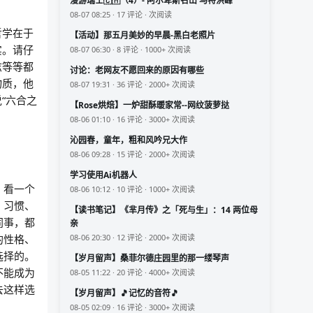
漫游瑞士🇨🇭（4）- 阿尔卑斯名山 马特洪峰
08-07 08:25 · 17 评论 · 次阅读
哲学在于
【活动】那五月美妙的早晨-黑白老照片
实。请仔
08-07 06:30 · 8 评论 · 1000+ 次阅读
志等等都
讨论：老网友不愿回来的原因有哪些
物质，他
08-07 19:31 · 36 评论 · 2000+ 次阅读
“六合之
【Rose烘焙】一炉甜酥暖家常--网纹菠萝挞
。
08-06 01:10 · 16 评论 · 3000+ 次阅读
沁园春，童年，粗和风吟兄大作
08-06 09:28 · 15 评论 · 2000+ 次阅读
学习使用Ai机器人
。看一个
08-06 10:12 · 10 评论 · 1000+ 次阅读
、习惯、
【读书笔记】《芈月传》之「死与生」：14 两位母
同事，都
亲
的性格、
08-06 20:30 · 12 评论 · 2000+ 次阅读
选择的。
【岁月留声】桑菲尔德庄园里的那一缕琴声
不能成为
08-05 11:22 · 20 评论 · 4000+ 次阅读
去这样选
【岁月留声】🎵记忆的音符🎵
08-05 02:09 · 16 评论 · 3000+ 次阅读