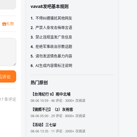
vava8发吧基本规则
1.
不得纠缠骚扰其他网友
礼物
2.
严禁人身攻击侮辱言语
3.
禁止违规滥发广告信息
4.
拒绝军事政治宗教话题
5.
请勿发送情色暴力内容
6.
AI生成内容需标注说明
后评论
热门原创
【台湾纪行 9】雨中北埔
17 条评论
08-06 10:59 · 46 评论 · 3000+ 次阅读
【镜照不己】（2）灰袍客
08-06 05:00 · 29 评论 · 8000+ 次阅读
【活动】三七🐷
08-06 13:35 · 11 评论 · 2000+ 次阅读