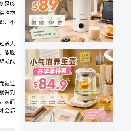
到足够
得唯物
识、不
知道人
，能脱
想就能
而被迫
就得到
，从而
才会都