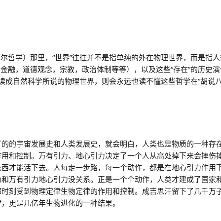
尔哲学）那里，“世界”往往并不是指单纯的外在物理世界，而是指人
金融，道德观念，宗教，政治体制等等），以及这些“存在”的历史演
误读成自然科学所说的物理世界，则会永远也读不懂这些哲学在“胡说八
了的的宇宙发展史和人类发展史，就会明白，人类也是物质的一种存
作用和控制。万有引力、地心引力决定了一个人从高处掉下来会摔伤
东西才能活下去。人每走一步路，每一个动作，都是在地心引力作用
为和万有引力地心引力没关系。正是一个个动作，人类才建成了国家
都时刻受到物理定律生物定律的作用和控制。成吉思汗留下了几千万
律，更是几亿年生物进化的一种结果。