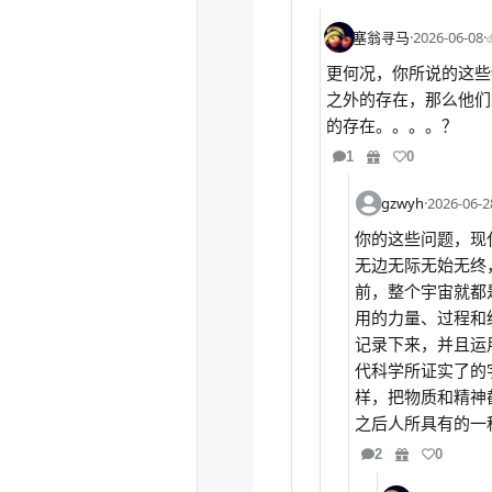
塞翁寻马
·
2026-06-08
·
更何况，你所说的这些
之外的存在，那么他们
的存在。。。。？
1
0
gzwyh
·
2026-06-2
你的这些问题，现
无边无际无始无终
前，整个宇宙就都
用的力量、过程和
记录下来，并且运
代科学所证实了的
样，把物质和精神
之后人所具有的一
2
0