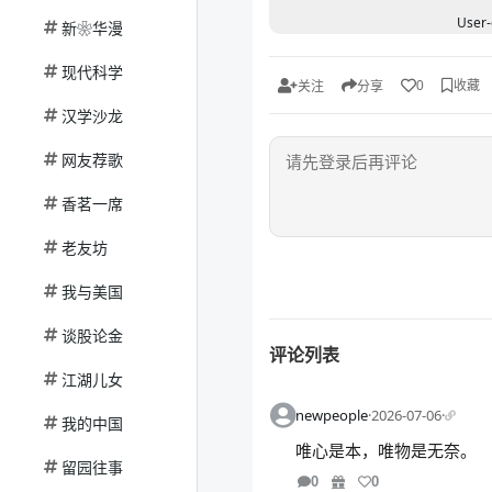
User-
新❀华漫
现代科学
收藏
0
关注
分享
汉学沙龙
网友荐歌
香茗一席
老友坊
我与美国
谈股论金
评论列表
江湖儿女
newpeople
·
2026-07-06
·
我的中国
唯心是本，唯物是无奈。
留园往事
0
0