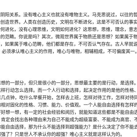
对阴阳关系。没有唯心主义也就没有唯物主义。马克思说过，以往的
是创造世界。人类在创造历史，文明在不断进化，这是不可否认的事
如何进化，没有心理思维，文明如何进化？这思想，思维，理念，意
义的范畴。你说是吗？其次，微观世界属于物质还是思想？如果属于
，如果属于唯心范畴，他们都是存在，不可否认气存在。古人早就说
，必须承认唯心主义的作用，唯心与唯物，相辅相成，不可偏废其一
思想的一部分，但只是很小的一部分，思想最主要的是行动，是选择
怎样行动怎么选择。而一个人行动和选择，起决定作用的是他的性格
床几点钟，吃什么早餐开始，怎样去上班，怎样对待工作，怎样对待
和相对固化的性格、习惯、能力、价值观。一个人能自由选择有怎样
好好想一想，有一定的社会经验和阅历，就能知道这些都是不能自由
，肯定会找出各种理由来为自己不能成为超级富豪、不能成为高官、
你能自由选择，那为什么不能选择到超强能力？是什么决定了你不能
超强了？只是世人不承认你的超强？唯心主义就是这样认为的。