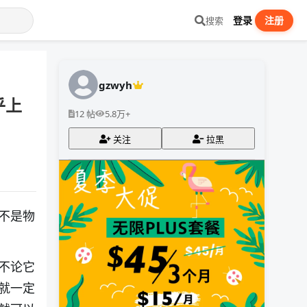
登录
注册
搜索
gzwyh
乎上
12 帖
5.8万+
关注
拉黑
不是物
不论它
就一定