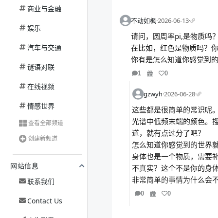
商业与金融
不动如枫
·
2026-06-13
·
娱乐
请问，圆周率pi,是物质吗
汽车与交通
在比如，红色是物质吗？
你有是怎么知道你感觉到
谜语对联
1
0
在线视频
gzwyh
·
2026-06-28
·
情感世界
这些都是很简单的常识呢。
光谱中低频末端的颜色。
查看全部频道
道，就有点过分了吧？
创建新频道
怎么知道你感觉到的世界
身体也是一个物质，需要
网站信息
不真实？这个不是你的身
非常简单的事情为什么会
联系我们
0
0
Contact Us