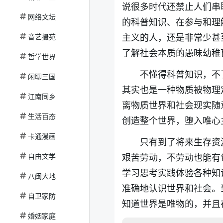
说很多时代还禁止人们串
网络文坛
的科普知识、在参与和理
主义的人，还是非常少甚
音艺摄苑
了解社会本质的愚昧幼稚
哲学世界
不懂得科普知识，不
闲聊三国
其实也是一种物质被物理
江南同乡
离物质世界和社会现实随
生活百态
创造整个世界，堕入唯心
卡通漫画
只有到了将来生存资
自由文学
艰苦劳动，不劳动也能有
学习思考实践体验各种知
八闽大地
准确地认识世界和社会。
自卫家防
知道世界是唯物的，并且
婚姻家庭