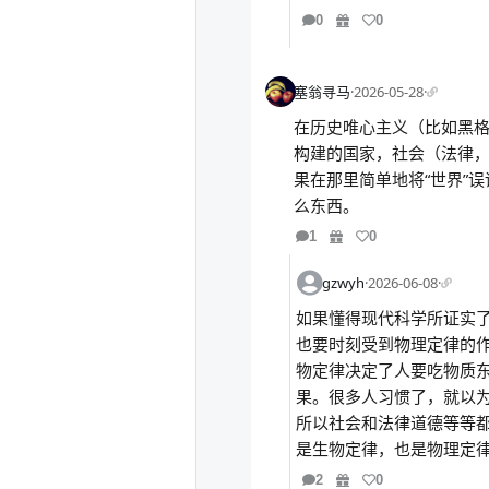
0
0
塞翁寻马
·
2026-05-28
·
在历史唯心主义（比如黑格
构建的国家，社会（法律，
果在那里简单地将“世界”
么东西。
1
0
gzwyh
·
2026-06-08
·
如果懂得现代科学所证实
也要时刻受到物理定律的
物定律决定了人要吃物质
果。很多人习惯了，就以
所以社会和法律道德等等
是生物定律，也是物理定
2
0