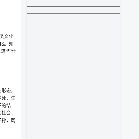
类文化
化。如
道”些什
在形态，
摔死，生
下的结
和社会，
子孙，既