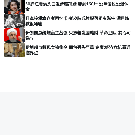
59岁江珊满头白发步履蹒跚 胖到160斤 没单位也没退休
金
日本核爆幸存者回忆 伤者皮肤成片脱落蛆虫滋生 满目炼
狱很唏嘘
伊朗前总统炮轰主战派 只想着发国难财 革命卫队“其心可
诛”?
伊朗超市频现食物偷窃 面包丢失严重 专家:经济危机逼近
临界点