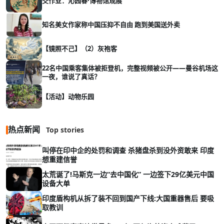
交作业：沁园春·博物馆观展
知名美女作家称中国压抑不自由 跑到美国送外卖
【镜照不己】（2）灰袍客
22名中国乘客集体被拒登机，完整视频被公开——曼谷机场这
一夜，谁说了真话？
【活动】动物乐园
热点新闻
Top stories
叫停在印中企的处罚和调查 杀猪盘杀到没外资敢来 印度
想重建信誉
太荒诞了!马斯克一边“去中国化” 一边签下29亿美元中国
设备大单
印度盾构机从拆了装不回到国产下线:大国重器售后 要吸
取教训