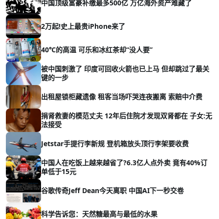
中国顶级富豪补缴最多500亿 万亿海外资产难藏了
2万起!史上最贵iPhone来了
40℃的高温 可乐和冰红茶却“没人要”
被中国刺激了 印度可回收火箭也已上马 但却跳过了最关
键的一步
出租屋锁柜藏遗像 租客当场吓哭连夜搬离 索赔中介费
捐肾救妻的模范丈夫 12年后住院才发现双肾都在 子女:无
法接受
Jetstar手提行李新规 登机箱放头顶行李架要收费
中国人在吃饭上越来越省了?6.3亿人点外卖 竟有40%订
单低于15元
谷歌传奇Jeff Dean今天离职 中国AI下一秒交卷
科学告诉您：天然糖最高与最低的水果