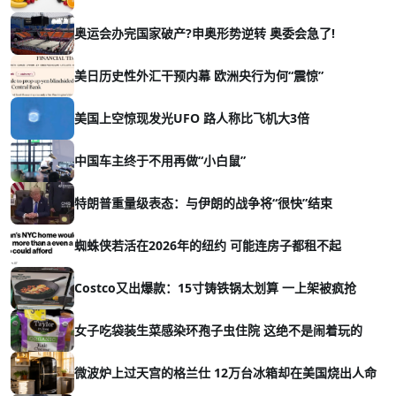
奥运会办完国家破产?申奥形势逆转 奥委会急了!
美日历史性外汇干预内幕 欧洲央行为何“震惊”
美国上空惊现发光UFO 路人称比飞机大3倍
中国车主终于不用再做“小白鼠”
特朗普重量级表态：与伊朗的战争将“很快”结束
蜘蛛侠若活在2026年的纽约 可能连房子都租不起
Costco又出爆款：15寸铸铁锅太划算 一上架被疯抢
女子吃袋装生菜感染环孢子虫住院 这绝不是闹着玩的
微波炉上过天宫的格兰仕 12万台冰箱却在美国烧出人命