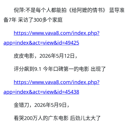
倪萍
:
不是每个人都能拍《给阿嬷的情书》
蓝导准
备
7
年
采访了
300
多个家庭
https://www.vava8.com/index.php?
app=index&act=view&id=49425
皮皮电影，
2026
年
5
月
12
日，
评分飙到
9.1
今年口碑第一的电影
出现了
https://www.vava8.com/index.php?
app=index&act=view&id=45438
金错刀，
2026
年
5
月
9
日，
看哭
200
万人的广东电影
后劲儿太大了