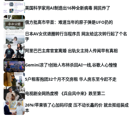
美国科学家用AI制造出16种全新病毒 网民炸了
俄方批高市早苗：难道当年的原子弹是UFO扔的
日本AV女优退圈转行当程序员 网友给这次转行起了个名
字
阿里巴巴主席官宣离婚 出轨女主持人传闻早有真相
Gemini凉了!创始人布林杀回AI一线,谷歌人心惶惶
5户租客抱团32个月不交房租 华人房东至今赶不走
电视剧全网热度榜 《兵自风中来》跌至第二
26%!苹果铁了心加码印度 压不动长鑫的价 就去抠组装成
本