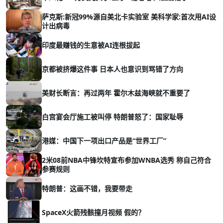
萨克斯:新冠99%源自美北卡实验室 美科学家:首次用AI设
计出病毒
印度最赚钱的生意被AI连根拔起
京都被挤爆这件事 日本人也意识到骂错了方向
美财长断言：再过两年 霍尔木兹海峡就不重要了
白宫宴会厅施工被叫停 特朗普怒了：国家耻辱
港媒：中国下一项出口产品是“世界工厂”
2米08前NBA中锋坎特宣布参加WNBA选秀 称自己符合
参赛规则
特朗普：这画不错，我要带走
SpaceX火箭残骸撞月视频 假的？