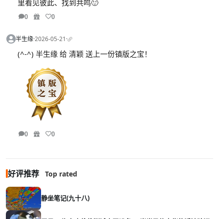
里看见彼此、找到共鸣🙂
0
0
半生缘
·
2026-05-21
·
(^-^) 半生缘 给 清颖 送上一份镇版之宝！
0
0
好评推荐
Top rated
静坐笔记(九十八)