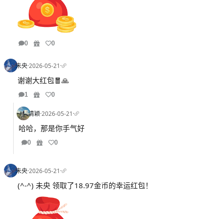
0
0
未央
·
2026-05-21
·
谢谢大红包🧧🙏
1
0
清颖
·
2026-05-21
·
哈哈，那是你手气好
0
0
未央
·
2026-05-21
·
(^-^) 未央 领取了18.97金币的幸运红包！