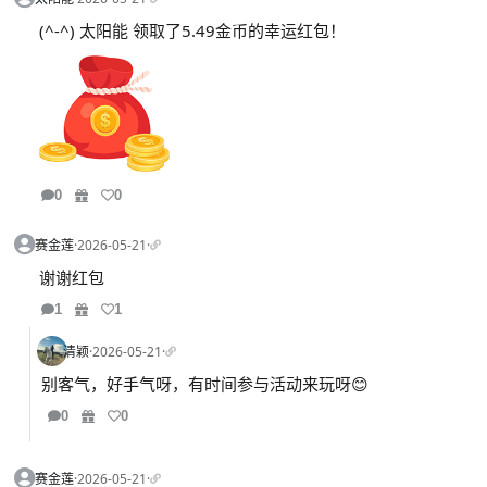
(^-^) 太阳能 领取了5.49金币的幸运红包！
0
0
赛金莲
·
2026-05-21
·
谢谢红包
1
1
清颖
·
2026-05-21
·
别客气，好手气呀，有时间参与活动来玩呀😊
0
0
赛金莲
·
2026-05-21
·