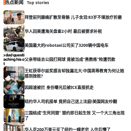
热点新闻
Top stories
拜登前列腺癌扩散至骨骼 儿子含泪:83岁不堪放疗折磨
华人回美遭海关盘查2小时 最后被要求补税
美国最大的robotaxi公司买了3200辆中国电车
父亲带娃去公园打网球 竟被当成“黑教练”险遭罚款
王虹获菲尔兹奖感言却独漏北大:中国高等教育为何让她
感到挫败?
因超速被拦 身份曝光后被ICE直接抓走
纽约华人司机接单 竟把自己送上法庭!美国网友吵翻
三国结成“生死同盟” 盟约即日起生效 又一个大三角出现
了
华人花200万美元买了纽约一幢老宅 入住后懵了