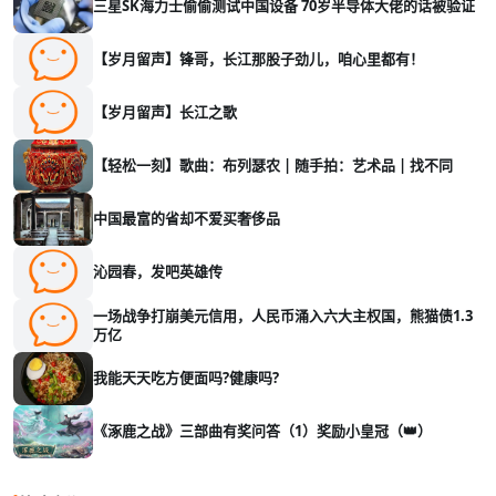
三星SK海力士偷偷测试中国设备 70岁半导体大佬的话被验证
【岁月留声】锋哥，长江那股子劲儿，咱心里都有！
【岁月留声】长江之歌
【轻松一刻】歌曲：布列瑟农 | 随手拍：艺术品 | 找不同
中国最富的省却不爱买奢侈品
沁园春，发吧英雄传
一场战争打崩美元信用，人民币涌入六大主权国，熊猫债1.3
万亿
我能天天吃方便面吗?健康吗?
《涿鹿之战》三部曲有奖问答（1）奖励小皇冠（👑）