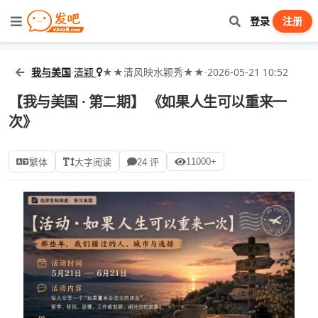
登录
注册
我与美国
·
清颖
★★清风映水颖秀★★
·
2026-05-21 10:52
【我与美国 · 第二期】 《如果人生可以重来一
次》
11000+
繁体
大字阅读
24 评