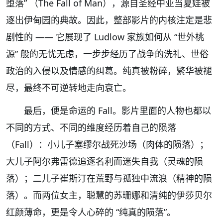
堕落
” （
The Fall of Man）
，源自圣经中亚当夏娃被
逐出伊甸园的典故。因此，整部影片的内核注定是悲
剧性的 —— 它展现了 Ludlow 家族如何从 “世外桃
源” 般的无忧无虑，一步步经历了战争的洗礼、世俗
政治的入侵以及情感的纠葛。纯真被粉碎，繁华被褪
尽，最终不可逆转地走向衰亡。
最后，便是命运的
Fall
。
影片
里面的人物也都以
不同的方式
、不同的维度经历着自己的陨落
（Fall）：小儿子塞缪尔战死沙场（肉体的陨落）；
大儿子阿尔弗雷德追逐名利而迷失自我（灵魂的陨
落）；二儿子崔斯汀在荒野与孤独中流浪（精神的陨
落）。而两位女主，聪慧的苏珊娜和清纯的伊莎贝尔
红颜薄命，更是令人心碎的 “纯真的陨落”。