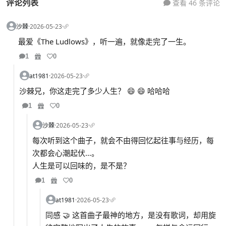
评论列表
查看 46 条评论
沙棘
·
2026-05-23
·
最爱《The Ludlows》，听一遍，就像走完了一生。
1
0
at1981
·
2026-05-23
·
沙棘兄，你这走完了多少人生？ 😄 😄 哈哈哈
1
0
沙棘
·
2026-05-23
·
每次听到这个曲子，就会不由得回忆起往事与经历，每
次都会心潮起伏…。
人生是可以回味的，是不是？
1
0
at1981
·
2026-05-23
·
同感 🤝 这首曲子最神的地方，是没有歌词，却用旋