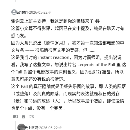
at1981
·
2026-05-22
·
谢谢云上班主支持，我这是到你这骗钱来了 😂
这篇小文算不得影评，起因已在文中提及，纯是在聊天时有
感而发。
因为大条兄说出《燃情岁月》，我才第一次知这部电影的中
文片名 —— 很煽情很有文字的美感，但 ......
这是我当时的 instant reaction，因为时而师姐，提出说说
看，我写了这些文章，想说出片名 Legends of the Fall 里 这
个Fall 对整个电影故事的深刻含义，因为没好好准备，所以
意思可能还没有说的很清楚。
这个 Fall 的真正隐喻就是圣经失乐园的故事，即 人类的陨落
（或堕落）及纯真的陨落，而现实的表达就是秋日的残存
（景）和命运的放逐（人），所以故事是个悲剧，即使爱情
也是个 Fall，没有一个完美。
1
0
云上咚咚
·
2026-05-22
·