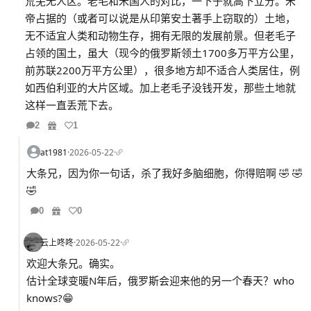
荒芜无人区。老毛和米国人的对比，一下子就高下立分。米
帝占据的（或者可以说是从印第安土著手上窃取的）土地，
无不适宜人类和动物生存，拥有无限的发展前景。但老毛子
占领的国土，虽大（现今的俄罗斯领土1700多万平方公里，
前苏联2200万平方公里），很多地方却不适合人类居住，例
如西伯利亚的大片区域。加上老毛子没钱开发，那些土地就
这样一直丢荒下去。
2
1
at1981
·
2026-05-22
·
大条兄，因为你一句话，杀了我好多脑细胞，你得赔啊 🤣 🤣
🤣
0
0
云上咚咚
·
2026-05-22
·
欢迎大条兄。确实。
估计全球变暖N年后，俄罗斯会迎来他的另一个春天？who
knows?😁