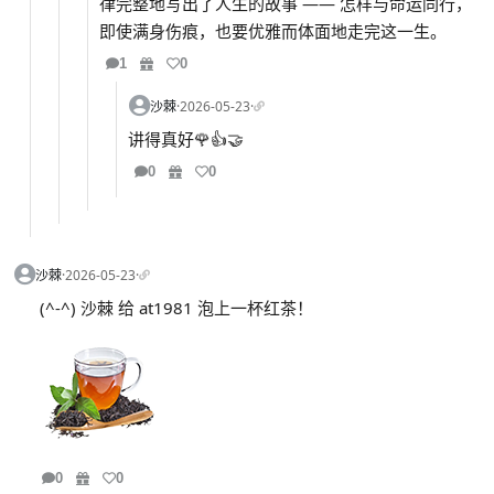
律完整地写出了人生的故事 —— 怎样与命运同行，
即使满身伤痕，也要优雅而体面地走完这一生。
1
0
沙棘
·
2026-05-23
·
讲得真好🌹👍🤝
0
0
沙棘
·
2026-05-23
·
(^-^) 沙棘 给 at1981 泡上一杯红茶！
0
0