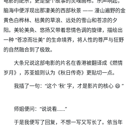
电影的配乐，更是整个故事的灵魂画布。乐声响起，
脑海中便浮现出那凄美的西部秋景
——
漫山遍野的金
黄色白桦林、枯黄的草浪、远处的雪山和苍凉的夕
阳。美轮美奂、悠扬又带着悲情色调的旋律，描绘出
一种
“
苍凉而壮美
”
的生命境界，将人性的尊严与狂野
的自然融合到了极致。
大条兄说这部电影的片名在香港被翻译成《燃情
岁月》，苏荃姐则认为《秋日传奇》更贴切一点。
我插了一句：
“
这个
‘
秋
’
字，才是影片的核心
😄
”
师姐便问：
“
说说看
……”
于是我便写了回复，不想一写又写长了。依当年