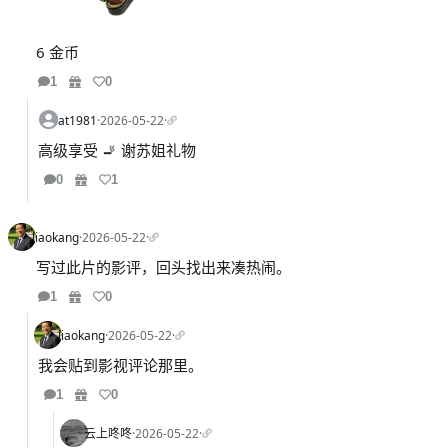
6 金币
1
0
at1981
·
2026-05-22
·
高级享受 🚬 谢苏姐礼物
0
1
liaokang
·
2026-05-22
·
写过此片的影评，回头找出来凑热闹。
1
0
liaokang
·
2026-05-22
·
我会贴到影视评论那里。
1
0
云上咚咚
·
2026-05-22
·