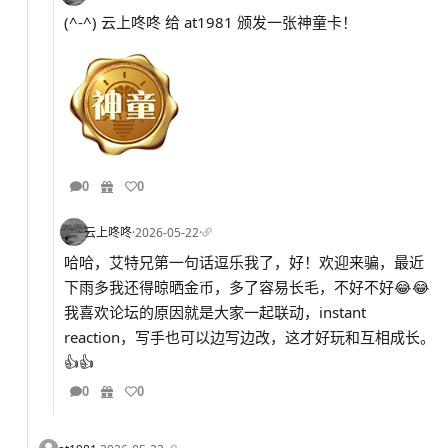
(^-^) 云上咚咚 给 at1981 颁发一张神童卡！
0
0
云上咚咚
·
2026-05-22
·
哈哈，艾特兄第一句话逗乐我了，好！欢迎来骗，最近
下雨多我还得晾晒金币，多了容易长毛，不好不好😂😂
我喜欢论坛的原因就是大家一起联动，instant
reaction，写手也可以边写边改，这才好玩和互相成长。
👍👍
0
0