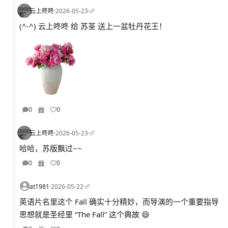
云上咚咚
·
2026-05-23
·
(^-^) 云上咚咚 给 苏荃 送上一盆牡丹花王！
0
0
云上咚咚
·
2026-05-23
·
哈哈，苏版飘过~~
0
0
at1981
·
2026-05-22
·
英语片名里这个 Fall 确实十分精妙，而导演的一个重要指导
思想就是圣经里 “The Fall” 这个典故 😄