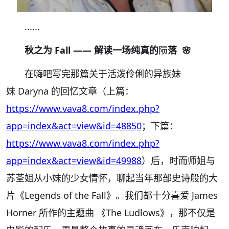
......
秋之为 Fall —— 解读一场纯真的
陨
落 🌸
在嗨吧写完那篇关于活泼伶俐的异族妹
妹
Daryna
的回忆文章
（上篇：
https://www.vava8.com/index.php?
app=index&act=view&id=48850
；下篇：
https://www.vava8.com/index.php?
app=index&act=view&id=49988
）
后，时而师姐与
苏荃姐从小妹的少女情怀，聊起当年那部史诗般的大
片《
Legends of the Fall
》。我们都十分喜爱
James
Horner
所作的主题曲
《
The Ludlows
》，那不仅是