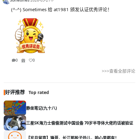
Sometimes
·
2026-05-21
·
(^-^) Sometimes 给 at1981 颁发认证优秀评论！
0
0
>>>查看全部评论
好评推荐
Top rated
静坐笔记(九十八)
三星SK海力士偷偷测试中国设备 70岁半导体大佬的话被验证
【岁月留声】锋哥，长江那股子劲儿，咱心里都有！