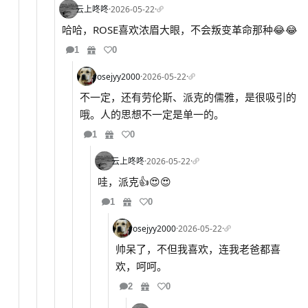
云上咚咚
·
2026-05-22
·
哈哈，ROSE喜欢浓眉大眼，不会叛变革命那种😂😂
1
0
rosejyy2000
·
2026-05-22
·
不一定，还有劳伦斯、派克的儒雅，是很吸引的
哦。人的思想不一定是单一的。
1
0
云上咚咚
·
2026-05-22
·
哇，派克👍😍😍
1
0
rosejyy2000
·
2026-05-22
·
帅呆了，不但我喜欢，连我老爸都喜
欢，呵呵。
2
0