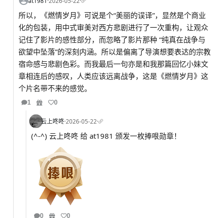
at1981
·
2026-05-22
·
所以，《燃情岁月》可说是个“美丽的误译”，显然是个商业
化的包装，用中式审美对西方悲剧进行了一次重构，让观众
记住了影片的感性部分，而忽略了影片那种 “纯真在战争与
欲望中坠落”的深刻内涵。所以是偏离了导演想要表达的宗教
宿命感与悲剧色彩。而我最后一句亦是和我那篇回忆小妹文
章相连后的感叹，人类应该远离战争，这是《燃情岁月》这
个片名带不来的感觉。
1
0
云上咚咚
·
2026-05-22
·
(^-^) 云上咚咚 给 at1981 颁发一枚捧哏勋章！
0
0