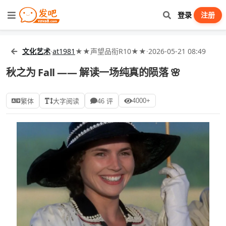
登录
注册
文化艺术
·
at1981
★★声望品衔R10★★
·
2026-05-21 08:49
秋之为 Fall —— 解读一场纯真的陨落 🌸
4000+
繁体
大字阅读
46 评