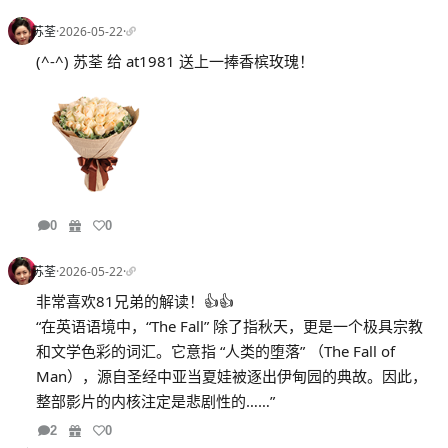
苏荃
·
2026-05-22
·
(^-^) 苏荃 给 at1981 送上一捧香槟玫瑰！
0
0
苏荃
·
2026-05-22
·
非常喜欢81兄弟的解读！👍👍
“在英语语境中，“The Fall” 除了指秋天，更是一个极具宗教
和文学色彩的词汇。它意指 “人类的堕落” （The Fall of
Man），源自圣经中亚当夏娃被逐出伊甸园的典故。因此，
整部影片的内核注定是悲剧性的……”
2
0