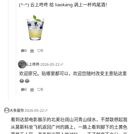
(^-^) 云上咚咚 给 liaokang 调上一杯鸡尾酒！
0
0
云上咚咚
·
2026-05-22
·
欢迎廖兄。贴哪里都可以，欢迎您随时改变主意贴这里
😂😂
0
0
大条度你
·
2026-05-22
·
看到这部电影展示的北美壮阔山河青山绿水，不禁联想起我
从莫斯科坐飞机返回广州的路上，一路上看到脚下的土黄色