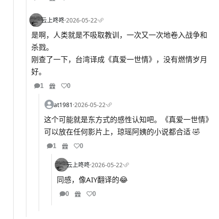
云上咚咚
·
2026-05-22
·
是啊，人类就是不吸取教训，一次又一次地卷入战争和
杀戮。
刚查了一下，台湾译成《真爱一世情》，没有燃情岁月
好。
1
0
at1981
·
2026-05-22
·
这个可能就是东方式的感性认知吧。《真爱一世情》
可以放在任何影片上，琼瑶阿姨的小说都合适 🤣
1
0
云上咚咚
·
2026-05-22
·
同感，像AIY翻译的😂
0
0