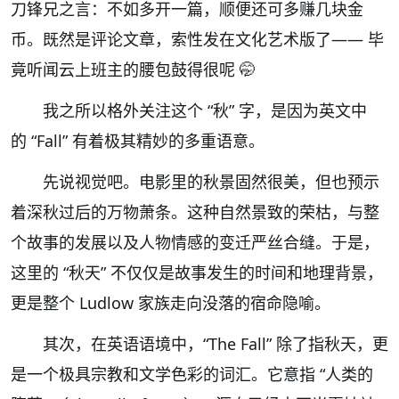
刀锋兄之言：不如多开一篇，顺便还可多赚几块金
币。既然是评论文章，索性发在文化艺术版了
——
毕
竟听闻云上班主的腰包鼓得很呢
🤭
我之所以格外关注这个
“
秋
”
字，是因为英文中
的
“Fall”
有着极其精妙的多重语意。
先说视觉吧。电影里的秋景固然很美，但也预示
着深秋过后的万物萧条。这种自然景致的荣枯，与整
个故事的发展以及人物情感的变迁严丝合缝。于是，
这里的
“
秋天
”
不仅仅是故事发生的时间和地理背景，
更是整个
Ludlow
家族走向没落的宿命隐喻。
其次，在英语语境中，
“The Fall”
除了指秋天，更
是一个极具宗教和文学色彩的词汇。它意指
“
人类的