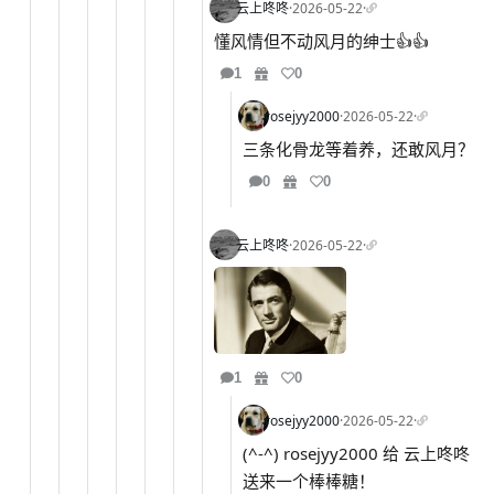
云上咚咚
·
2026-05-22
·
懂风情但不动风月的绅士👍👍
1
0
rosejyy2000
·
2026-05-22
·
三条化骨龙等着养，还敢风月？
0
0
云上咚咚
·
2026-05-22
·
1
0
rosejyy2000
·
2026-05-22
·
(^-^) rosejyy2000 给 云上咚咚
送来一个棒棒糖！