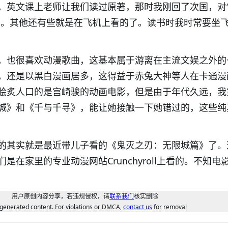
。英文课上老师让我们读过原著，那时我刚回了次国，对
鸣。其他还有些就是在飞机上看的了。读书时我时常要坐
，也很喜欢动漫歌曲，这基本属于游离在主流文娱之外的
，还是以黑白漫画居多，这得益于赤兔大神等人在卡通漫
脍炙人口的是宫崎骏的动画电影，但是由于年代久远，我
城》和《千与千寻》，能让她接触一下她错过的，这些纯
的其实就是最近带儿子看的《鬼灭之刃：无限城篇》了。
是在家里的专业动漫网站Crunchyroll上看的。不知电
用户原创内容分享，若违规侵权，请
联系我们
核实删除
generated content. For violations or DMCA,
contact us
for removal