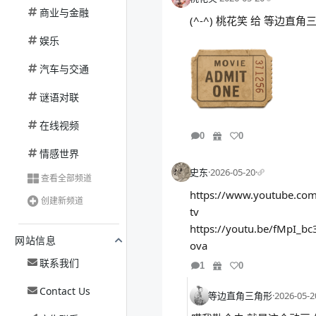
商业与金融
(^-^) 桃花笑 给 等边直
娱乐
汽车与交通
谜语对联
在线视频
0
0
情感世界
史东
·
2026-05-20
·
查看全部频道
https://www.youtube.co
创建新频道
tv
https://youtu.be/fMpI_bc
网站信息
ova
联系我们
1
0
Contact Us
等边直角三角形
·
2026-05-2