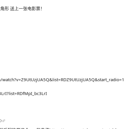
角三角形 送上一张电影票！
m/watch?v=Z9UtUzjUA5Q&list=RDZ9UtUzjUA5Q&start_radio=1
3LrI?list=RDfMpI_bc3LrI
0
·