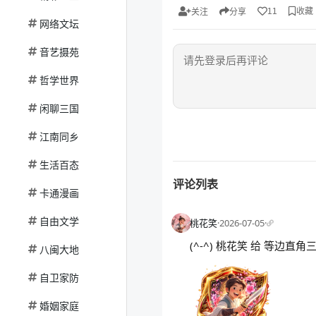
收藏
11
关注
分享
网络文坛
音艺摄苑
哲学世界
闲聊三国
江南同乡
生活百态
评论列表
卡通漫画
自由文学
桃花笑
·
2026-07-05
·
(^-^) 桃花笑 给 等边
八闽大地
自卫家防
婚姻家庭