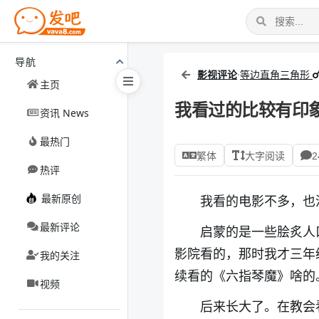
导航
影视评论
·
等边直角三角形
主页
我看过的比较有印
资讯 News
最热门
繁体
大字阅读
2
热评
最新原创
我看的电影不多，也
最新评论
启蒙的是一些脍炙人
影院看的，那时我才三年
我的关注
续看的《六指琴魔》啥的
视频
后来长大了。在教会