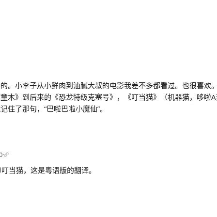
大的。小李子从小鲜肉到油腻大叔的电影我差不多都看过。也很喜欢
童木》到后来的《恐龙特级克塞号》，《叮当猫》（机器猫，哆啦A
记住了那句，“巴啦巴啦小魔仙”。
0
·
聊叮当猫，这是粤语版的翻译。