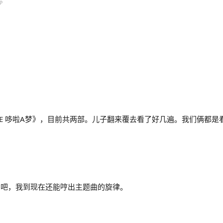
Y ME 哆啦A梦》，目前共两部。儿子翻来覆去看了好几遍。我们俩都是
片吧，我到现在还能哼出主题曲的旋律。