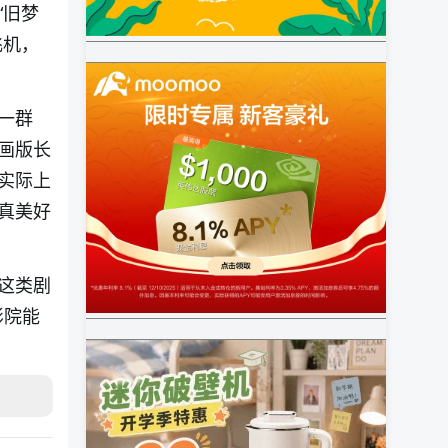
“旧梦
飞机，
一群
画版长
实际上
真美好
这类剧
影院能