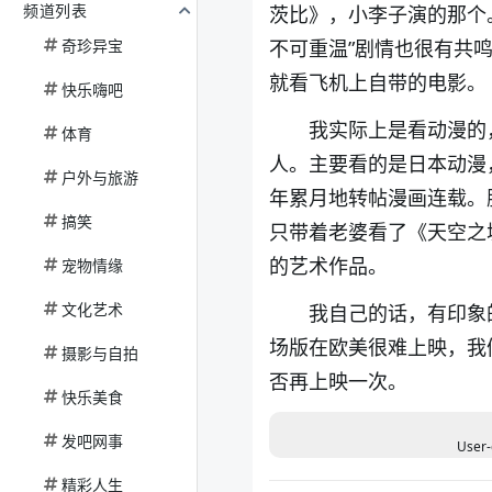
频道列表
茨比》，小李子演的那个
奇珍异宝
不可重温”剧情也很有共
就看飞机上自带的电影。
快乐嗨吧
我实际上是看动漫的
体育
人。主要看的是日本动漫
户外与旅游
年累月地转帖漫画连载。
搞笑
只带着老婆看了《天空之
的艺术作品。
宠物情缘
文化艺术
我自己的话，有印象
场版在欧美很难上映，我们
摄影与自拍
否再上映一次。
快乐美食
发吧网事
User-
精彩人生