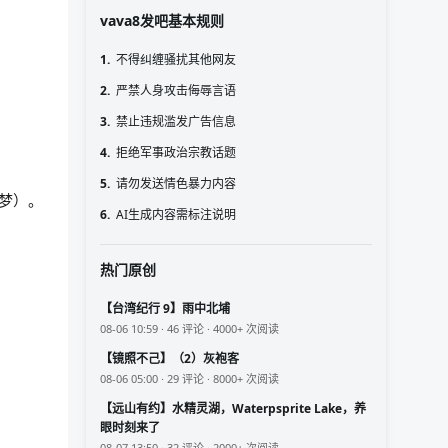
vava8发吧基本规则
1.
不得纠缠骚扰其他网友
2.
严禁人身攻击侮辱言语
3.
禁止违规滥发广告信息
4.
拒绝军事政治宗教话题
。
5.
请勿发送情色暴力内容
梦）。
6.
AI生成内容需标注说明
热门原创
【台湾纪行 9】雨中北埔
08-06 10:59 · 46 评论 · 4000+ 次阅读
【镜照不己】（2）灰袍客
08-06 05:00 · 29 评论 · 8000+ 次阅读
【远山有约】水精灵湖，Waterpsprite Lake，养
眼时刻来了
08-07 13:50 · 32 评论 · 2000+ 次阅读