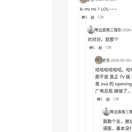
ki mi mi ? LOL~~~
1
0
等边直角三角形
·
2026-
对对对，就那个
1
0
史东
·
2026-05-20
·
哈哈哈哈哈哈。哈
那不是 真正 TV 版 的
是 ova 的 opening
广电总局 嫁接了 
1
0
等边直角三
我勒个去，被坑
语版，基本没