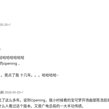
05-20
·
哈哈哈哈哈哈哈
opening ..
。。晃点了我 十几年。。。哈哈哈哈~
角形
·
2026-05-20
·
了这么多年。说到Opening，我小时候看的宝可梦开场曲是陈浩民
什么人看过这个版本。又是广电总局的一大丰功伟绩。