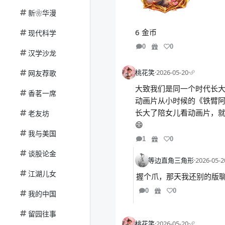
新❀华漫
6 金币
现代科学
0
0
汉学沙龙
桃花笑
·
2026-05-20
·
网友荐歌
大致我们是同一个时代长
香茗一席
动画片从小时候的《铁臂阿
长大了陪女儿看动画片，就
老友坊
😄
我与美国
1
0
谈股论金
等边直角三角形
·
2026-05-2
江湖儿女
握个爪，那天我还别的版
0
0
我的中国
留园往事
桃花笑
·
2026-05-20
·