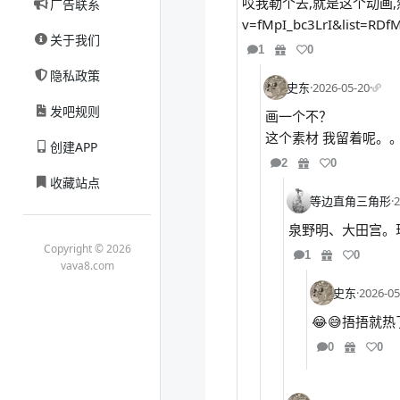
哎我勒个去,就是这个动画,然后配的
广告联系
v=fMpI_bc3LrI&list=RDfM
关于我们
1
0
隐私政策
史东
·
2026-05-20
·
发吧规则
画一个不？
这个素材 我留着呢。。
创建APP
2
0
收藏站点
等边直角三角形
·
2
泉野明、大田宫。
Copyright © 2026
1
0
vava8.com
史东
·
2026-05
😂😅捂捂就
0
0