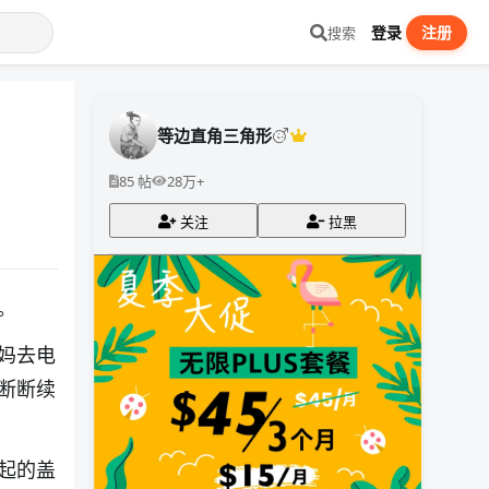
登录
注册
搜索
等边直角三角形
85 帖
28万+
关注
拉黑
。
妈去电
断断续
起的盖