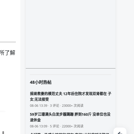
所了解
48小时热帖
捐肾救妻的模范丈夫 12年后住院才发现双肾都在 子
女:无法接受
08-06 13:39 · 3 评论 · 23000+ 次阅读
59岁江珊满头白发步履蹒跚 胖到160斤 没单位也没
退休金
08-06 13:09 · 5 评论 · 22000+ 次阅读