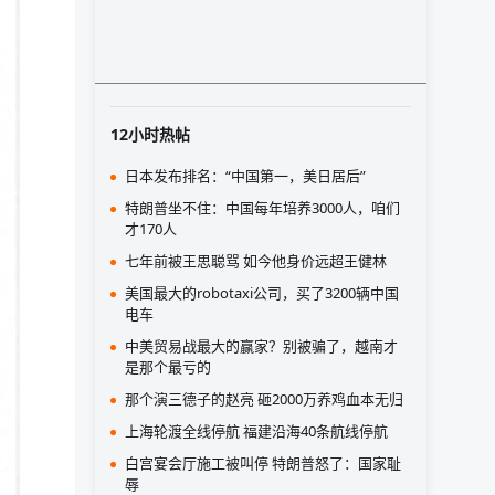
12小时热帖
日本发布排名：“中国第一，美日居后”
特朗普坐不住：中国每年培养3000人，咱们
才170人
七年前被王思聪骂 如今他身价远超王健林
美国最大的robotaxi公司，买了3200辆中国
电车
中美贸易战最大的赢家？别被骗了，越南才
是那个最亏的
那个演三德子的赵亮 砸2000万养鸡血本无归
上海轮渡全线停航 福建沿海40条航线停航
白宫宴会厅施工被叫停 特朗普怒了：国家耻
辱