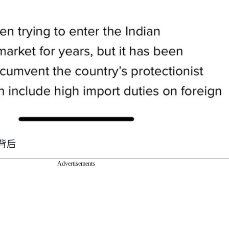
背后
Advertisements