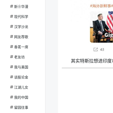
新❀华漫
现代科学
汉学沙龙
网友荐歌
香茗一席
老友坊
其实特斯拉想进印度
我与美国
谈股论金
江湖儿女
我的中国
留园往事