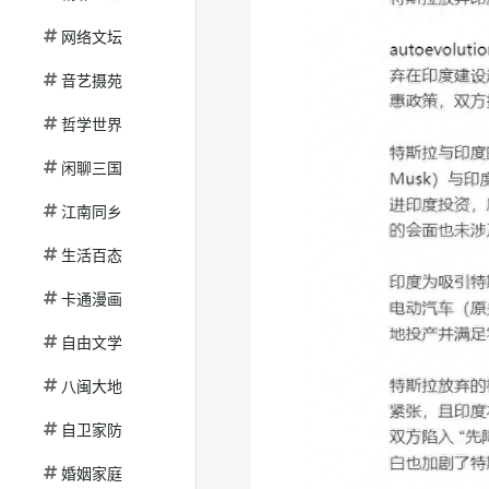
网络文坛
音艺摄苑
哲学世界
闲聊三国
江南同乡
生活百态
卡通漫画
自由文学
八闽大地
自卫家防
婚姻家庭