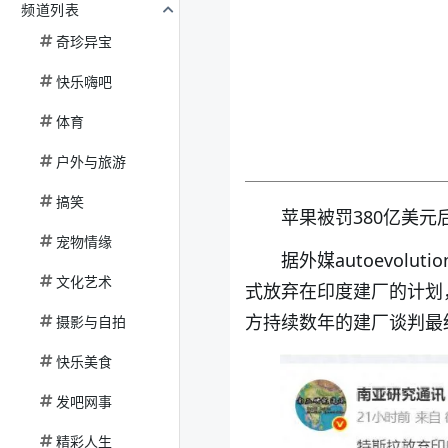
频道列表
奇珍异宝
快乐嗨吧
体育
户外与旅游
搞笑
苹果被罚380亿美
宠物情缘
据外媒autoevol
文化艺术
式放弃在印度建厂的计划
方持续数年的建厂谈判最
摄影与自拍
快乐美食
发吧网事
精彩人生