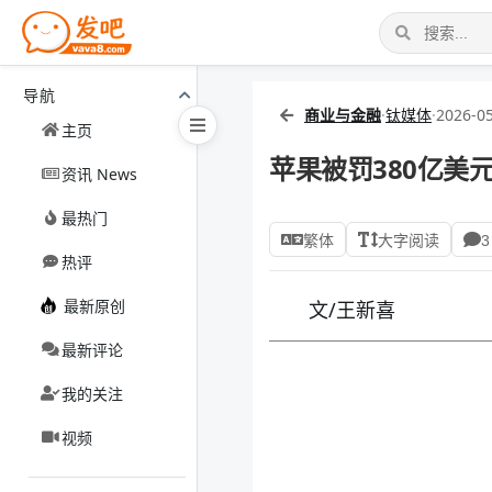
导航
商业与金融
·
钛媒体
·
2026-05
主页
苹果被罚380亿美
资讯 News
最热门
繁体
大字阅读
3
热评
最新原创
文/王新喜
最新评论
我的关注
视频