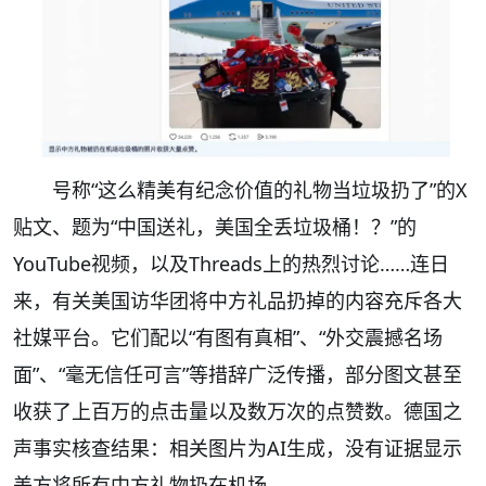
号称“这么精美有纪念价值的礼物当垃圾扔了”的X
贴文、题为“中国送礼，美国全丢垃圾桶！？”的
YouTube视频，以及Threads上的热烈讨论……连日
来，有关美国访华团将中方礼品扔掉的内容充斥各大
社媒平台。它们配以“有图有真相”、“外交震撼名场
面”、“毫无信任可言”等措辞广泛传播，部分图文甚至
收获了上百万的点击量以及数万次的点赞数。德国之
声事实核查结果：相关图片为AI生成，没有证据显示
美方将所有中方礼物扔在机场。