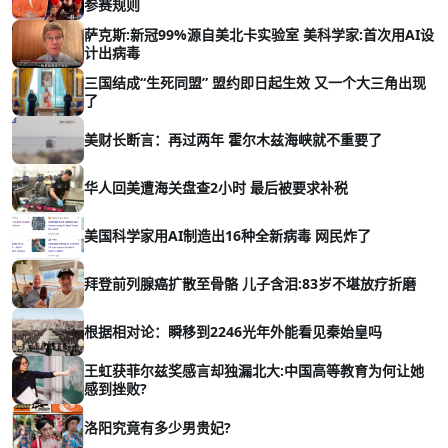
参赛规则
萨克斯:新冠99%源自美北卡实验室 美科学家:首次用AI设
计出病毒
三国结成“生死同盟” 盟约即日起生效 又一个大三角出现
了
美财长断言：再过两年 霍尔木兹海峡就不重要了
华人回美遭海关盘查2小时 最后被要求补税
美国科学家用AI制造出16种全新病毒 网民炸了
拜登前列腺癌扩散至骨骼 儿子含泪:83岁不堪放疗折磨
根据相对论：瞬移到2246光年外能看见秦始皇吗
王虹获菲尔兹奖感言却独漏北大:中国高等教育为何让她
感到挫败?
洛阳究竟有多少男贵妃?