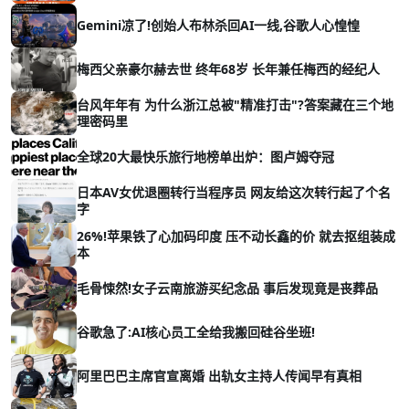
Gemini凉了!创始人布林杀回AI一线,谷歌人心惶惶
梅西父亲豪尔赫去世 终年68岁 长年兼任梅西的经纪人
台风年年有 为什么浙江总被"精准打击"?答案藏在三个地
理密码里
全球20大最快乐旅行地榜单出炉：图卢姆夺冠
日本AV女优退圈转行当程序员 网友给这次转行起了个名
字
26%!苹果铁了心加码印度 压不动长鑫的价 就去抠组装成
本
毛骨悚然!女子云南旅游买纪念品 事后发现竟是丧葬品
谷歌急了:AI核心员工全给我搬回硅谷坐班!
阿里巴巴主席官宣离婚 出轨女主持人传闻早有真相