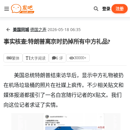
登录
注册
美国同城
·
德国之声
·
2026-05-18 06:35
事实核查:特朗普离京时扔掉所有中方礼品?
30000+
繁体
大字阅读
6 评
美国总统特朗普结束访华后，显示中方礼物被扔
在机场垃圾桶的照片在社媒上疯传。不少相关贴文和
媒体报道都援引了一名白宫随行记者的X贴文。我们
向这位记者求证了实情。