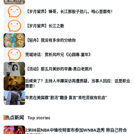
【岁月留声】锋哥，长江那股子劲儿，咱心里都有！
【岁月留声】长江之歌
【轻舟】我没有多余的分给你
荒城诗话：赏析风吟兄《沁园春.童年》
【活动】那五月美妙的早晨-黑白老照片
后续来了？主持人半蹲采访再遭质疑，当事人回应：这是职业
需要！
华男在美国靠“脏活”翻身 直言“肯吃苦就有机会”
热点新闻
Top stories
2米08前NBA中锋坎特宣布参加WNBA选秀 称自己符合