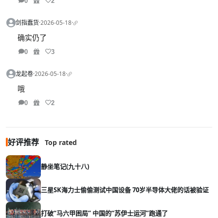
0
2
剑指蠢货
·
2026-05-18
·
确实仍了
0
3
龙起卷
·
2026-05-18
·
哦
0
2
好评推荐
Top rated
静坐笔记(九十八)
三星SK海力士偷偷测试中国设备 70岁半导体大佬的话被验证
打破“马六甲困局” 中国的“苏伊士运河”跑通了