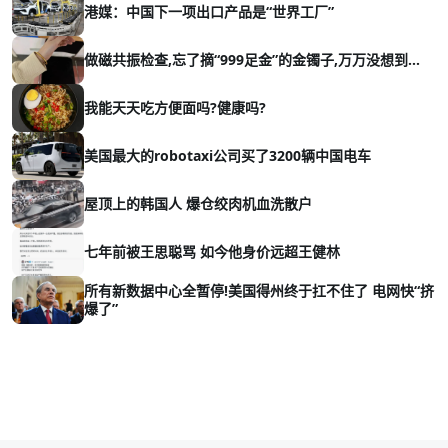
港媒：中国下一项出口产品是“世界工厂”
做磁共振检查,忘了摘“999足金”的金镯子,万万没想到…
我能天天吃方便面吗?健康吗?
美国最大的robotaxi公司买了3200辆中国电车
屋顶上的韩国人 爆仓绞肉机血洗散户
七年前被王思聪骂 如今他身价远超王健林
所有新数据中心全暂停!美国得州终于扛不住了 电网快“挤
爆了”