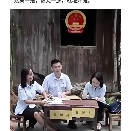
矮桌一摆，板凳一放，就地开庭。