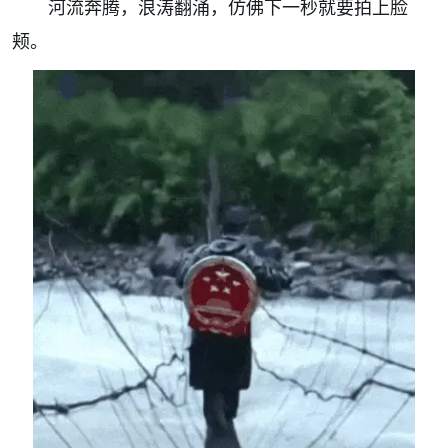
河流奔腾，浪涛翻涌，仿佛下一秒就要拍上脸
颊。