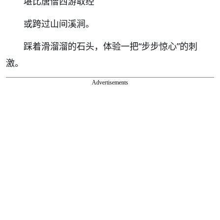
堪比唐僧西游取经
或跨过山间溪涧。
踩着滑溜溜的石头，体验一把“步步惊心”的刺
激。
Advertisements