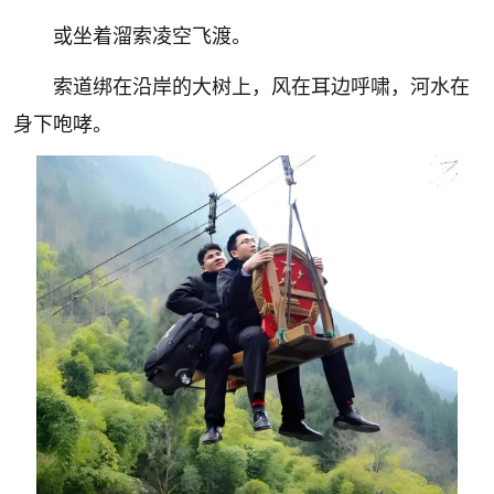
或坐着溜索凌空飞渡。
索道绑在沿岸的大树上，风在耳边呼啸，河水在
身下咆哮。