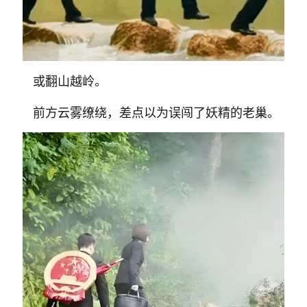
或翻山越岭。
前方云雾缭绕，差点以为误闯了妖精的老巢。