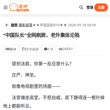
登录
注册
搞笑
·
摄影部落
★★声望品衔R10★★
·
2026-05-18 04:09
“中国队长”全网刷屏，老外集体沦陷
24000+
繁体
大字阅读
4 评
提到法庭，你第一反应是什么？
庄严、神圣。
就像电视剧里的场面——
法官端坐高堂，不怒自威，底下静得连一根针掉
地上都能听见。