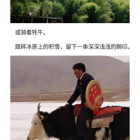
或骑着牦牛。
踏碎冰原上的积雪，留下一串深深浅浅的脚印。