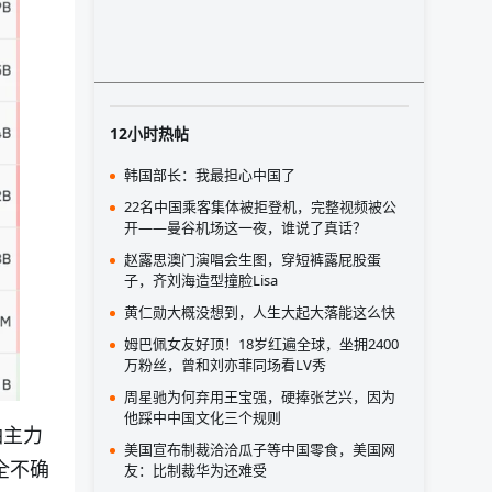
12小时热帖
韩国部长：我最担心中国了
22名中国乘客集体被拒登机，完整视频被公
开——曼谷机场这一夜，谁说了真话？
赵露思澳门演唱会生图，穿短裤露屁股蛋
子，齐刘海造型撞脸Lisa
黄仁勋大概没想到，人生大起大落能这么快
姆巴佩女友好顶！18岁红遍全球，坐拥2400
万粉丝，曾和刘亦菲同场看LV秀
周星驰为何弃用王宝强，硬捧张艺兴，因为
他踩中中国文化三个规则
油主力
美国宣布制裁洽洽瓜子等中国零食，美国网
全不确
友：比制裁华为还难受