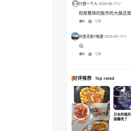
只想一个人
·
2026-06-17
·
但是整体的股市的大盘还
0
0
阿里克斯Y格雷
·
2026-05-17
·
🤔
0
0
好评推荐
Top rated
日本的隐形
国薅秃了