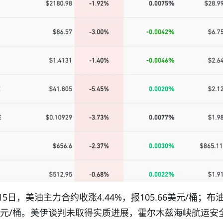
5日，美油主力合约收涨4.44%，报105.66美元/桶；布
9.2美元/桶。美伊谈判未取得实质进展，霍尔木兹海峡航运安