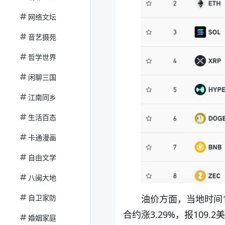
网络文坛
音艺摄苑
哲学世界
闲聊三国
江南同乡
生活百态
卡通漫画
自由文学
八闽大地
自卫家防
油价方面，当地时间1
合约涨3.29%，报10
婚姻家庭