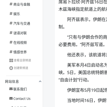
席易卜拉欣·阿齐兹16
商业与金融
木兹海峡指定航道上的航
娱乐
阿齐兹表示，伊朗在
汽车与交通
制。
谜语对联
“只有与伊朗合作的
在线视频
必要费用。”阿齐兹写道
情感世界
他还表示，该航道将对
查看全部频道
美军本月4日启动名为
创建新频道
峡。5日，美国总统特朗
“自由计划”行动。
网站信息
联系我们
伊朗宣布5月19日起
Contact Us
当地时间16日，伊