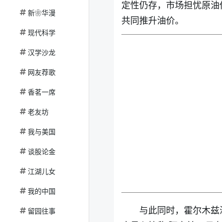
定性仍存，市场担忧原油
新❀华漫
共同推升油价。
现代科学
汉学沙龙
网友荐歌
香茗一席
老友坊
我与美国
谈股论金
江湖儿女
我的中国
与此同时，霍尔木兹
留园往事