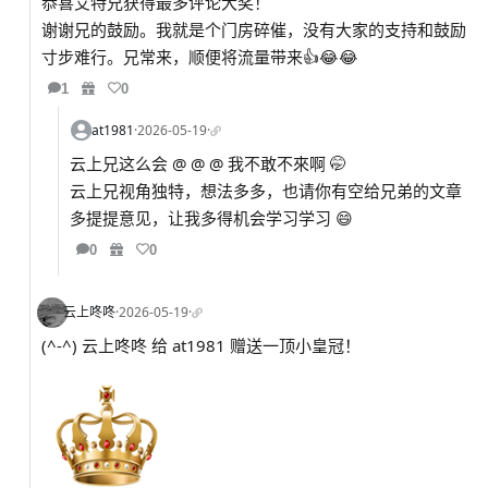
恭喜艾特兄获得最多评论大奖！
谢谢兄的鼓励。我就是个门房碎催，没有大家的支持和鼓励
寸步难行。兄常来，顺便将流量带来👍😂😂
1
0
at1981
·
2026-05-19
·
云上兄这么会 @ @ @ 我不敢不來啊 🤭
云上兄视角独特，想法多多，也请你有空给兄弟的文章
多提提意见，让我多得机会学习学习 😄
0
0
云上咚咚
·
2026-05-19
·
(^-^) 云上咚咚 给 at1981 赠送一顶小皇冠！