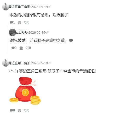
等边直角三角形
·
2026-05-19
·
本版的小翻译很有意思，活跃脑子
1
0
云上咚咚
·
2026-05-19
·
谢兄鼓励。活跃脑子是重中之重。😂
0
0
等边直角三角形
·
2026-05-19
·
(^-^) 等边直角三角形 领取了3.84金币的幸运红包！
0
0