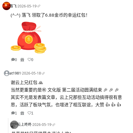
落飞
·
2026-05-19
·
(^-^) 落飞 领取了6.88金币的幸运红包！
0
0
at1981
·
2026-05-18
·
谢云上兄红包 🙏
当然更重要的是㊗️ 文化版 第二届活动圆满结束 🎉 🎉 🎉
其实不光是发表篇文章，云上兄那些互动活动搞得很有意
思，活跃了板块气氛，也增进了相互联谊，大赞 👍 👍 👍
1
1
云上咚咚
·
2026-05-19
·