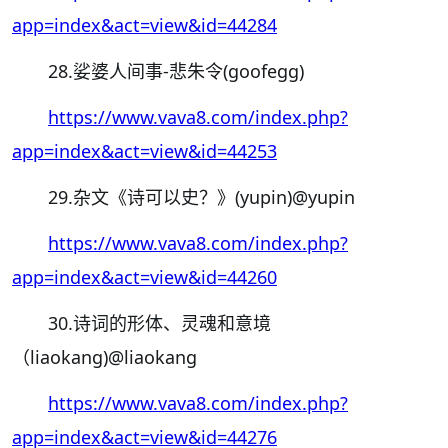
app=index&act=view&id=44284
28.娑婆人间事-悲朱令(goofegg)
https://www.vava8.com/index.php?
app=index&act=view&id=44253
29.杂文《诗可以史？》(yupin)
@yupin
https://www.vava8.com/index.php?
app=index&act=view&id=44260
30.诗词的形体、灵魂和意境
（liaokang)
@liaokang
https://www.vava8.com/index.php?
app=index&act=view&id=44276