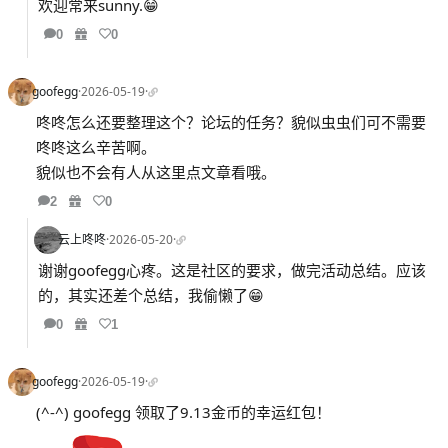
欢迎常来sunny.😁
0
0
goofegg
·
2026-05-19
·
咚咚怎么还要整理这个？论坛的任务？貌似虫虫们可不需要
咚咚这么辛苦啊。
貌似也不会有人从这里点文章看哦。
2
0
云上咚咚
·
2026-05-20
·
谢谢goofegg心疼。这是社区的要求，做完活动总结。应该
的，其实还差个总结，我偷懒了😁
0
1
goofegg
·
2026-05-19
·
(^-^) goofegg 领取了9.13金币的幸运红包！