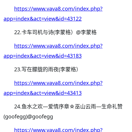
https://www.vava8.com/index.php?
app=index&act=view&id=43122
22.卡车司机与诗(李蒙格）
@李蒙格
https://www.vava8.com/index.php?
app=index&act=view&id=43183
23.写在朦胧的雨夜(李蒙格）
https://www.vava8.com/index.php?
app=index&act=view&id=43413
24.鱼水之欢—爱情序章☆巫山云雨—生命礼赞
(
goofegg)
@goofegg
https://www.vava8.com/index.php?