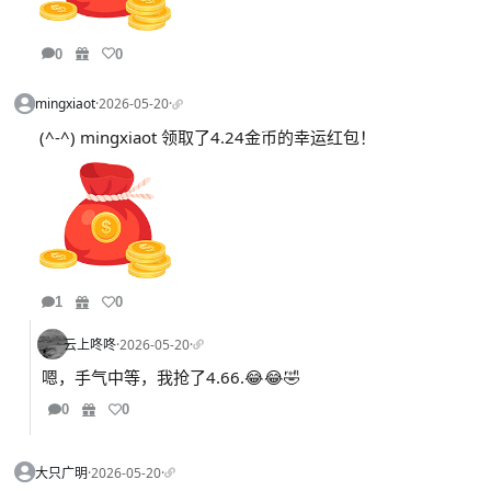
0
0
mingxiaot
·
2026-05-20
·
(^-^) mingxiaot 领取了4.24金币的幸运红包！
1
0
云上咚咚
·
2026-05-20
·
嗯，手气中等，我抢了4.66.😂😂🤣
0
0
大只广明
·
2026-05-20
·