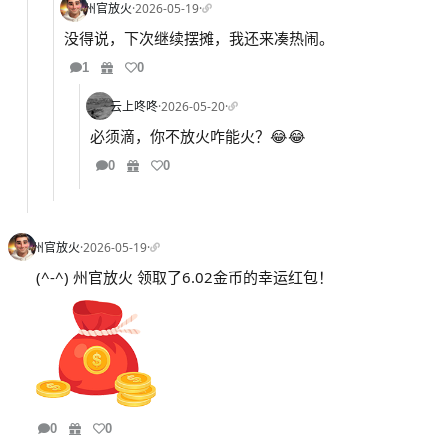
州官放火
·
2026-05-19
·
没得说，下次继续摆摊，我还来凑热闹。
1
0
云上咚咚
·
2026-05-20
·
必须滴，你不放火咋能火？😂😂
0
0
州官放火
·
2026-05-19
·
(^-^) 州官放火 领取了6.02金币的幸运红包！
0
0