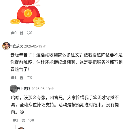
0
0
州官放火
·
2026-05-19
·
云版辛苦了！这活动收到辣么多征文？依我看这阵仗要不是
你提前喊停，估计还能继续爆棚啊，这是要把服务器都写到
冒热气了！
1
0
云上咚咚
·
2026-05-19
·
哈哈，没那么夸张，州官兄，大家怜惜我手笨无才守摊不
易，全赖众位捧场支持。活动是按预期准时结束，没有提
前。😁
1
0