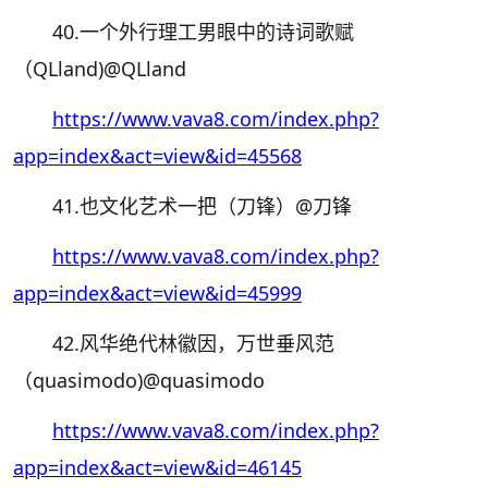
40.一个外行理工男眼中的诗词歌赋
（QLland)@QLland
https://www.vava8.com/index.php?
app=index&act=view&id=45568
41.也文化艺术一把（刀锋）
@刀锋
https://www.vava8.com/index.php?
app=index&act=view&id=45999
42.风华绝代林徽因，万世垂风范
（quasimodo)
@quasimodo
https://www.vava8.com/index.php?
app=index&act=view&id=46145