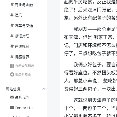
起的平民吃食，反正我是
商业与金融
绝了！后来吃津门张记，
娱乐
象。另外还有配包子的各
汽车与交通
我朋友——那总更是
谜语对联
布天津，但是 哪家正宗
记，门店和环境都不怎么
在线视频
停了，三点想吃包子就不
情感世界
我俩点好包子，要自
查看全部频道
得看好座位，不然扭头板
创建新频道
人。那总小声说：“想吃
费得起三两包子，十块出头
网站信息
联系我们
这就说到天津包子的
十个，一两包子三个，当
Contact Us
小米粥也差不多了。所以