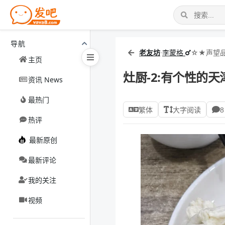
导航
老友坊
·
李蒙格
☆★声望品
主页
灶厨-2:有个性的天
资讯 News
最热门
繁体
大字阅读
8
热评
最新原创
最新评论
我的关注
视频