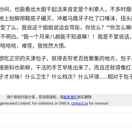
扮间，也能看出大姐干起活来肯定是个利索人，不多时烟
地上抬脚用鞋底子碾灭，冲着马路牙子吐了口唾沫，扭头
造型了么，我说这个姐姐说话会骂街，你信么？”“你怎么嘛
是不明白。“我一个月来八趟能不知道嘛！！我是不爱说话
”哈哈哈，难怪，我恍然大悟。
想吃正宗的天津包子，就得去穷老百姓聚集的地方，包子
速原料也新鲜，干活的手艺早练出来了。而且还就得像红
子才对味！什么卫生？什么档次？什么环境……相对于包
用户原创内容分享，若违规侵权，请
联系我们
核实删除
generated content. For violations or DMCA,
contact us
for removal