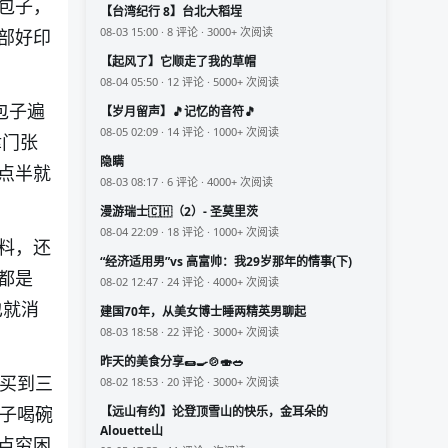
包子，
【台湾纪行 8】台北大稻埕
08-03 15:00 · 8 评论 · 3000+ 次阅读
部好印
【起风了】它顺走了我的草帽
08-04 05:50 · 12 评论 · 5000+ 次阅读
包子遍
【岁月留声】🎵记忆的音符🎵
08-05 02:09 · 14 评论 · 1000+ 次阅读
津门张
隐瞒
点半就
08-03 08:17 · 6 评论 · 4000+ 次阅读
漫游瑞士🇨🇭（2）- 圣莫里茨
08-04 22:09 · 18 评论 · 1000+ 次阅读
料，还
“经济适用男”vs 高富帅：我29岁那年的情事(下)
都是
08-02 12:47 · 24 评论 · 4000+ 次阅读
也就消
建国70年，从美女博士睡两精英男聊起
08-03 18:58 · 22 评论 · 3000+ 次阅读
昨天的美食分享🌯🍳🍲🍣🥗
能买到三
08-02 18:53 · 20 评论 · 3000+ 次阅读
包子喝碗
【远山有约】论登顶雪山的快乐，金耳朵的
Alouette山
点穷困