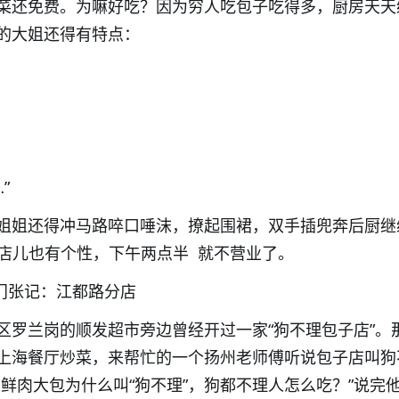
菜还免费。为嘛好吃？因为穷人吃包子吃得多，厨房天天
的大姐还得有特点：
，
”
姐姐还得冲马路啐口唾沫，撩起围裙，双手插兜奔后厨继
小店儿也有个性，下午两点半
就不营业了。
门张记：江都路分店
区罗兰岗的顺发超市旁边曾经开过一家“狗不理包子店”。
上海餐厅炒菜，来帮忙的一个扬州老师傅听说包子店叫狗
鲜肉大包为什么叫“狗不理”，狗都不理人怎么吃？”说完