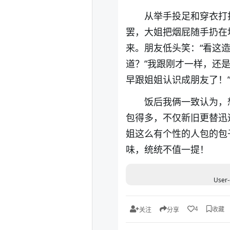
从举手投足和穿衣打
罢，大姐把烟屁随手扔在
来。朋友低头笑：“看这
道？”我跟刚才一样，还
早跟姐姐认识成朋友了！
饭后我俩一致认为，
包得多，不仅新旧更替迅
姐这么有个性的人包的包
味，统统不值一提！
User-
收藏
4
关注
分享