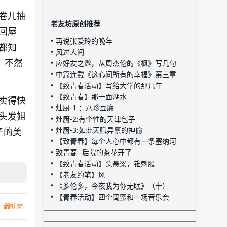
卷儿抽
老友坊原创推荐
回屋
再说张爱玲的晚年
都知
风过人间
，不然
应好友之邀，从周杰伦的《枫》写几句
中篇连载《这心间所有的幸福》第三章
【致青春活动】写给大学的那几年
【致青春】那一面湖水
卖得快
灶厨-1 ：八珍豆腐
头发姐
灶厨-2:有个性的天津包子
灶厨-3:如此天赋异禀的神偷
子的美
【致青春】每个人心中都有一条塞纳河
致青春--后院的茶花开了
【致青春活动】头悬梁，锥刺股
【老友约笔】风
《多伦多，今夜我为你无眠》（十）
【青春活动】四个闺蜜和一场音乐会
礼物