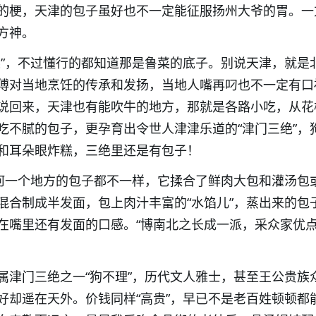
的梗，天津的包子虽好也不一定能征服扬州大爷的胃。一
方神。
菜”，不过懂行的都知道那是鲁菜的底子。别说天津，就是
傅对当地烹饪的传承和发扬，当地人嘴再叼也不一定有口
说回来，天津也有能吹牛的地方，那就是各路小吃，从花
吃不腻的包子，更孕育出令世人津津乐道的“津门三绝”，
和耳朵眼炸糕，三绝里还是有包子！
任何一个地方的包子都不一样，它揉合了鲜肉大包和灌汤包
混合制成半发面，包上肉汁丰富的“水馅儿”，蒸出来的包
在嘴里还有发面的口感。“博南北之长成一派，采众家优
属津门三绝之一“狗不理”，历代文人雅士，甚至王公贵族
好却遥在天外。价钱同样“高贵”，早已不是老百姓顿顿都