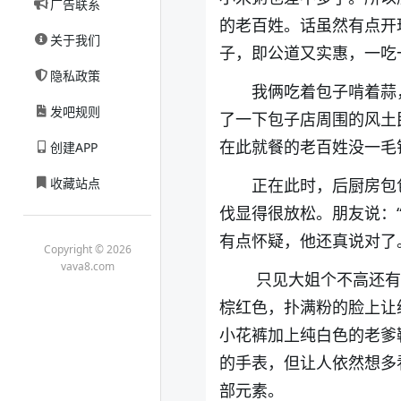
广告联系
的老百姓。话虽然有点开
关于我们
子，即公道又实惠，一吃
隐私政策
我俩吃着包子啃着蒜
发吧规则
了一下包子店周围的风土
在此就餐的老百姓没一毛
创建APP
收藏站点
正在此时，后厨房包
伐显得很放松。朋友说：“
有点怀疑，他还真说对了
Copyright © 2026
vava8.com
只见大姐个不高还有
棕红色，扑满粉的脸上让
小花裤加上纯白色的老爹
的手表，但让人依然想多
部元素。