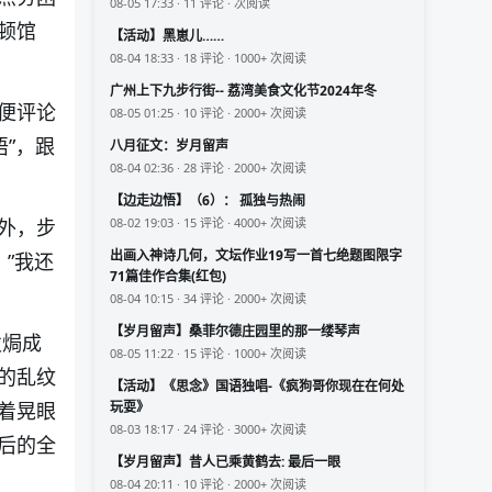
08-05 17:33 · 11 评论 · 次阅读
顿馆
【活动】黑崽儿……
08-04 18:33 · 18 评论 · 1000+ 次阅读
广州上下九步行街-- 荔湾美食文化节2024年冬
便评论
08-05 01:25 · 10 评论 · 2000+ 次阅读
”，跟
八月征文：岁月留声
08-04 02:36 · 28 评论 · 2000+ 次阅读
【边走边悟】（6）： 孤独与热闹
08-02 19:03 · 15 评论 · 4000+ 次阅读
外，步
出画入神诗几何，文坛作业19写一首七绝题图限字
”我还
71篇佳作合集(红包)
08-04 10:15 · 34 评论 · 2000+ 次阅读
【岁月留声】桑菲尔德庄园里的那一缕琴声
发焗成
08-05 11:22 · 15 评论 · 1000+ 次阅读
的乱纹
【活动】《思念》国语独唱-《疯狗哥你现在在何处
玩耍》
着晃眼
08-03 18:17 · 24 评论 · 3000+ 次阅读
后的全
【岁月留声】昔人已乘黄鹤去: 最后一眼
08-04 20:11 · 10 评论 · 2000+ 次阅读