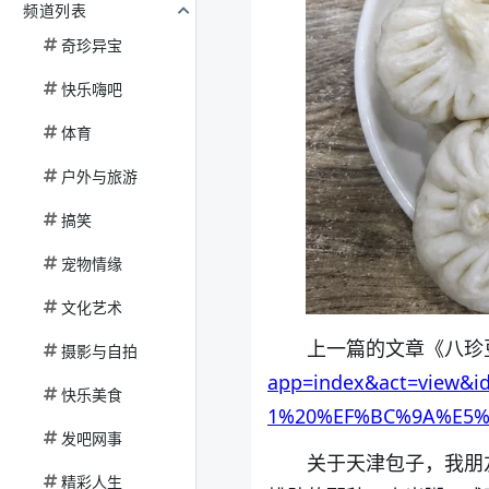
频道列表
奇珍异宝
快乐嗨吧
体育
户外与旅游
搞笑
宠物情缘
文化艺术
上一篇的文章《八珍
摄影与自拍
app=index&act=view&
快乐美食
1%20%EF%BC%9A%E5%
发吧网事
关于天津包子，我朋
精彩人生