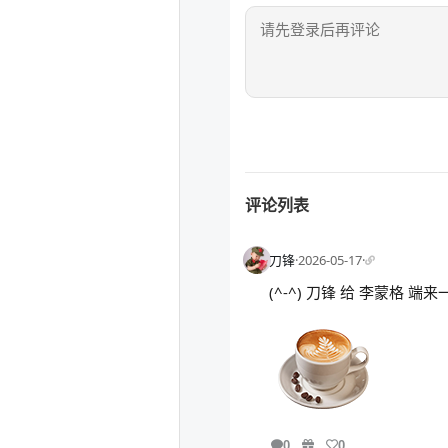
评论列表
刀锋
·
2026-05-17
·
(^-^) 刀锋 给 李蒙格 端
0
0