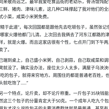
向来敬而远之。最早我爱吃食品街的老幼乐，骨汤馄饨配
三鲜、猪肉、津味儿素，这几种口味撑起了我对他们的全
式小菜，咸菜小米粥免费。
“精于此道”，每次回国都是跟他先去吃顿包子，虽然张记
，哪家火爆他都门儿清。上次回去我俩去了河东江都路的
样，就是火爆。而且这家店很有个性，七点开门到下午两
卖了。
己端到桌上，自己盛小米粥，自己剥蒜，自己取咸菜和调
凳就没了。确实没办法，座位太少人太多，满屋子乌泱泱
好吃的包子，就得来穷地方。周围住的都是普通老百姓，
就吃饱了…..”
另一个特点，论斤卖，却不论斤称重。一斤包子35块钱
然这三个包子的分量肯定大于50克。一个成年人吃九个
朋友才这么说吃包子的主要消费群体就是最普通、甚至有