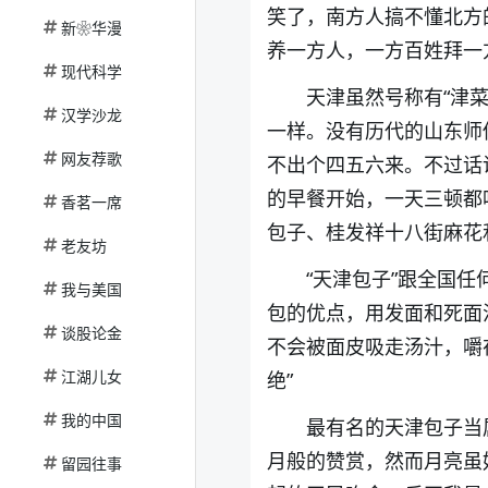
笑了，南方人搞不懂北方
新❀华漫
养一方人，一方百姓拜一
现代科学
天津虽然号称有“津
汉学沙龙
一样。没有历代的山东师
网友荐歌
不出个四五六来。不过话
的早餐开始，一天三顿都
香茗一席
包子、桂发祥十八街麻花
老友坊
“天津包子”跟全国
我与美国
包的优点，用发面和死面
谈股论金
不会被面皮吸走汤汁，嚼
江湖儿女
绝”
我的中国
最有名的天津包子当
月般的赞赏，然而月亮虽
留园往事