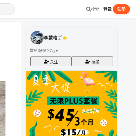
登录
注册
搜索
李蒙格
76 帖
9.7万+
关注
拉黑