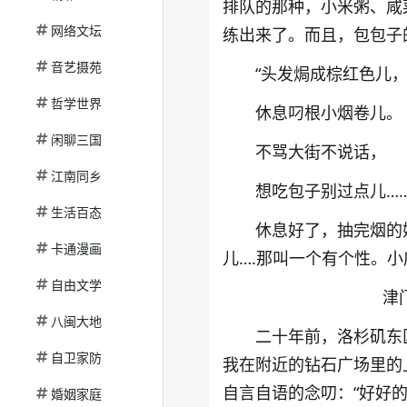
排队的那种，小米粥、咸
网络文坛
练出来了。而且，包包子
音艺摄苑
“头发焗成棕红色儿
哲学世界
休息叼根小烟卷儿。
闲聊三国
不骂大街不说话，
江南同乡
想吃包子别过点儿……
生活百态
休息好了，抽完烟的
卡通漫画
儿….那叫一个有个性。
自由文学
津
八闽大地
二十年前，洛杉矶东
自卫家防
我在附近的钻石广场里的
自言自语的念叨：“好好的
婚姻家庭