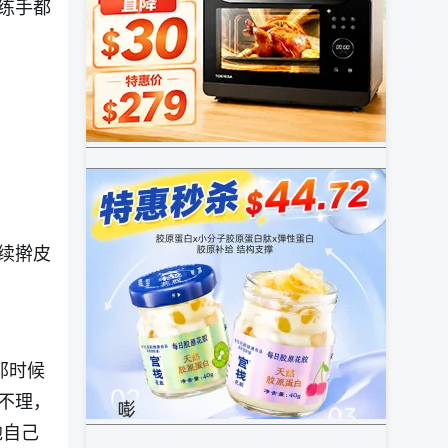
练手都
续擀皮
那时候
不理，
他自己