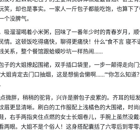
玩笑，却也是事实。一家人一斤包子都能吃饱，也算下了
一个没脾气。
，吸溜溜喝着小米粥，回味了一番年少时的青春岁月，顺
民情。这顿饭吃得痛快，聊得更痛快！什么“食不言 寝不语
钱关系，整个餐馆跟蛤蟆吵坑一样热闹……
包子的大姐撩起围裙，双手插口袋里，一步一颠得走向门
大姐肯定去门口抽烟，这是想偷会懒啊……”“你怎么知道？
。
点微胖，稍稍的驼背，兴许是擀包子皮累的。齐耳的短
纹眉更显清晰。刷白的工作服配上浅橘色的大围裙，时尚
鞋，右手两指夹住点燃的女士长烟卷儿，手腕上虽然没戴
看两眼。大姐不是个俗人！这身搭配囊括了六零后到零零