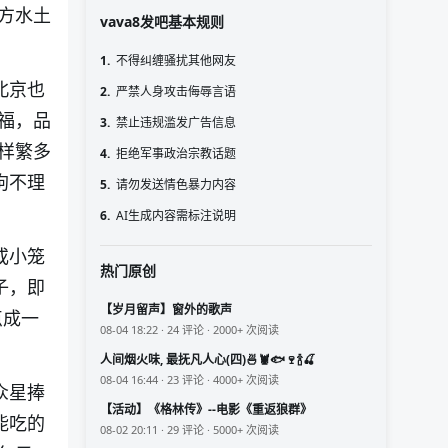
方水土
vava8发吧基本规则
1.
不得纠缠骚扰其他网友
北京也
2.
严禁人身攻击侮辱言语
福，品
3.
禁止违规滥发广告信息
样繁多
4.
拒绝军事政治宗教话题
狗不理
5.
请勿发送情色暴力内容
6.
AI生成内容需标注说明
或小笼
热门原创
子，即
【岁月留声】窗外的歌声
点成一
08-04 18:22 · 24 评论 · 2000+ 次阅读
人间烟火味, 最抚凡人心(四)🍜🦞🐟🍷🍾🍒
08-04 16:44 · 23 评论 · 4000+ 次阅读
众星捧
【活动】《格林传》--电影《重返狼群》
能吃的
08-02 20:11 · 29 评论 · 5000+ 次阅读