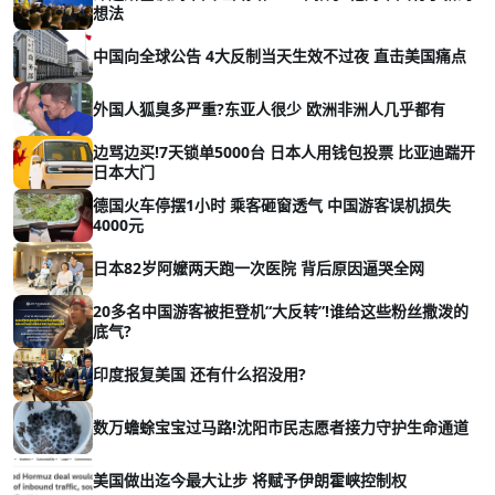
想法
中国向全球公告 4大反制当天生效不过夜 直击美国痛点
外国人狐臭多严重?东亚人很少 欧洲非洲人几乎都有
边骂边买!7天锁单5000台 日本人用钱包投票 比亚迪踹开
日本大门
德国火车停摆1小时 乘客砸窗透气 中国游客误机损失
4000元
日本82岁阿嬤两天跑一次医院 背后原因逼哭全网
20多名中国游客被拒登机“大反转”!谁给这些粉丝撒泼的
底气?
印度报复美国 还有什么招没用?
数万蟾蜍宝宝过马路!沈阳市民志愿者接力守护生命通道
美国做出迄今最大让步 将赋予伊朗霍峡控制权