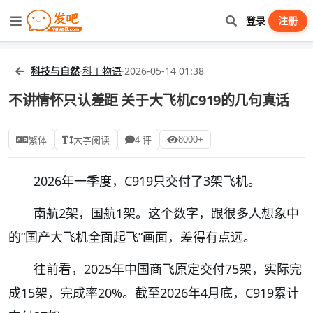
登录
注册
科技与自然
·
科工物语
·
2026-05-14 01:38
不讲情怀只认差距 关于大飞机C919的几句真话
8000+
繁体
大字阅读
4 评
2026年一季度，C919只交付了3架飞机。
南航2架，国航1架。这个数字，跟很多人想象中
的“国产大飞机全面起飞”画面，差得有点远。
往前看，2025年中国商飞原定交付75架，实际完
成15架，完成率20%。截至2026年4月底，C919累计