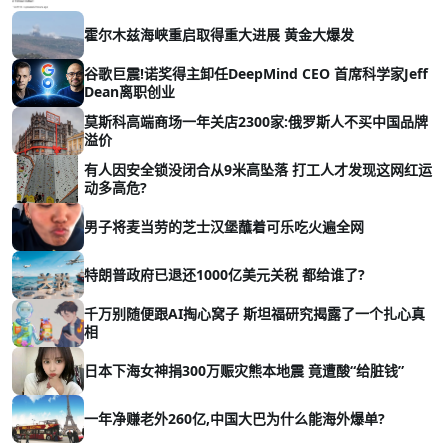
霍尔木兹海峡重启取得重大进展 黄金大爆发
谷歌巨震!诺奖得主卸任DeepMind CEO 首席科学家Jeff
Dean离职创业
莫斯科高端商场一年关店2300家:俄罗斯人不买中国品牌
溢价
有人因安全锁没闭合从9米高坠落 打工人才发现这网红运
动多高危?
男子将麦当劳的芝士汉堡蘸着可乐吃火遍全网
特朗普政府已退还1000亿美元关税 都给谁了?
千万别随便跟AI掏心窝子 斯坦福研究揭露了一个扎心真
相
日本下海女神捐300万赈灾熊本地震 竟遭酸“给脏钱”
一年净赚老外260亿,中国大巴为什么能海外爆单?