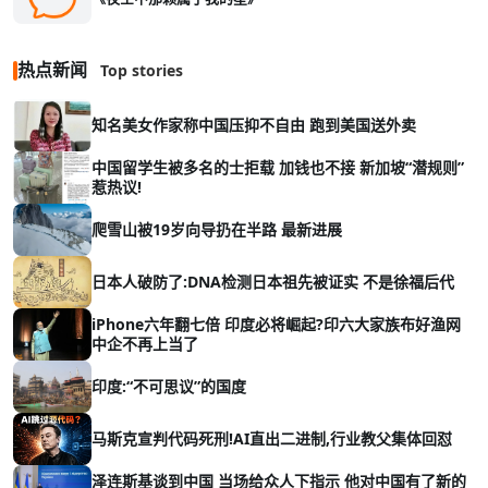
热点新闻
Top stories
知名美女作家称中国压抑不自由 跑到美国送外卖
中国留学生被多名的士拒载 加钱也不接 新加坡“潜规则”
惹热议!
爬雪山被19岁向导扔在半路 最新进展
日本人破防了:DNA检测日本祖先被证实 不是徐福后代
iPhone六年翻七倍 印度必将崛起?印六大家族布好渔网
中企不再上当了
印度:“不可思议”的国度
马斯克宣判代码死刑!AI直出二进制,行业教父集体回怼
泽连斯基谈到中国 当场给众人下指示 他对中国有了新的