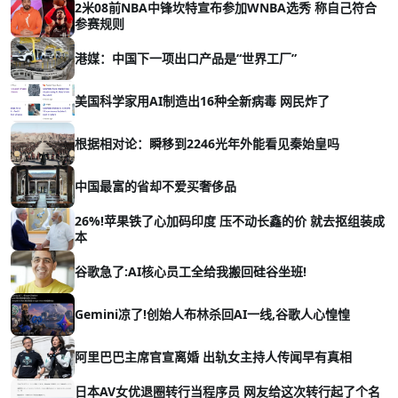
2米08前NBA中锋坎特宣布参加WNBA选秀 称自己符合
参赛规则
港媒：中国下一项出口产品是“世界工厂”
美国科学家用AI制造出16种全新病毒 网民炸了
根据相对论：瞬移到2246光年外能看见秦始皇吗
中国最富的省却不爱买奢侈品
26%!苹果铁了心加码印度 压不动长鑫的价 就去抠组装成
本
谷歌急了:AI核心员工全给我搬回硅谷坐班!
Gemini凉了!创始人布林杀回AI一线,谷歌人心惶惶
阿里巴巴主席官宣离婚 出轨女主持人传闻早有真相
日本AV女优退圈转行当程序员 网友给这次转行起了个名