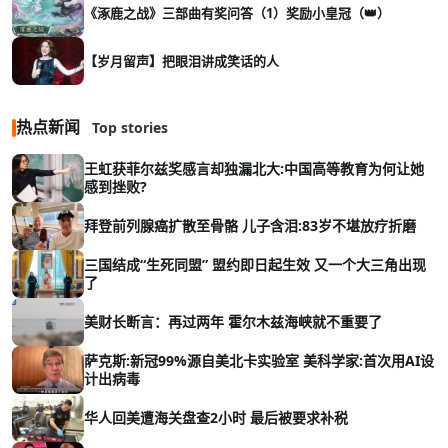
《涿鹿之战》三部曲有奖问答（1）奖励小皇冠（👑）
【岁月留声】把眼泪讲成笑话的人
热点新闻
Top stories
王虹获菲尔兹奖感言却独漏北大:中国高等教育为何让她
感到挫败?
拜登前列腺癌扩散至骨骼 儿子含泪:83岁不堪放疗折磨
三国结成“生死同盟” 盟约即日起生效 又一个大三角出现
了
美财长断言：再过两年 霍尔木兹海峡就不重要了
萨克斯:新冠99%源自美北卡实验室 美科学家:首次用AI设
计出病毒
华人回美遭海关盘查2小时 最后被要求补税