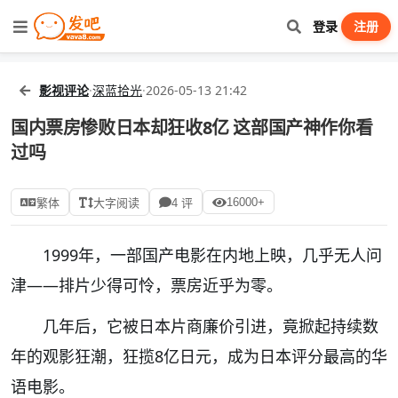
登录
注册
影视评论
·
深蓝拾光
·
2026-05-13 21:42
国内票房惨败日本却狂收8亿 这部国产神作你看
过吗
16000+
繁体
大字阅读
4 评
1999年，一部国产电影在内地上映，几乎无人问
津——排片少得可怜，票房近乎为零。
几年后，它被日本片商廉价引进，竟掀起持续数
年的观影狂潮，狂揽8亿日元，成为日本评分最高的华
语电影。