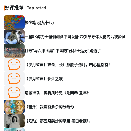
好评推荐
Top rated
静坐笔记(九十八)
三星SK海力士偷偷测试中国设备 70岁半导体大佬的话被验证
打破“马六甲困局” 中国的“苏伊士运河”跑通了
【岁月留声】锋哥，长江那股子劲儿，咱心里都有！
【岁月留声】长江之歌
荒城诗话：赏析风吟兄《沁园春.童年》
【轻舟】我没有多余的分给你
【活动】那五月美妙的早晨-黑白老照片