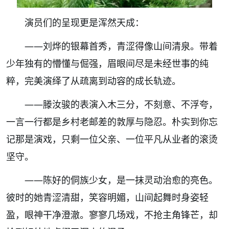
演员们的呈现更是浑然天成：
——刘烨的银幕首秀，青涩得像山间清泉。带着
少年独有的懵懂与倔强，眉眼间尽是未经世事的纯
粹，完美演绎了从疏离到动容的成长轨迹。
——滕汝骏的表演入木三分，不刻意、不浮夸，
一言一行都是乡村老邮差的敦厚与隐忍。朴实到你忘
记那是演戏，只剩一位父亲、一位平凡从业者的滚烫
坚守。
——陈好的侗族少女，是一抹灵动治愈的亮色。
彼时的她青涩清甜，笑容明媚，山间起舞时身姿轻
盈，眼神干净澄澈。寥寥几场戏，不抢主角锋芒，却