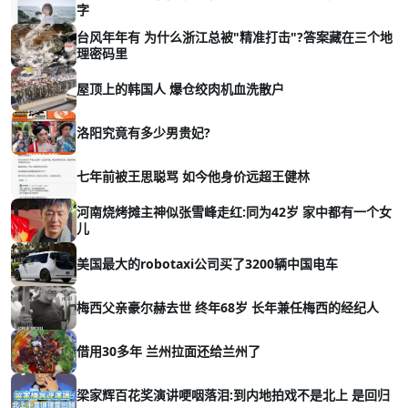
字
台风年年有 为什么浙江总被"精准打击"?答案藏在三个地
理密码里
屋顶上的韩国人 爆仓绞肉机血洗散户
洛阳究竟有多少男贵妃?
七年前被王思聪骂 如今他身价远超王健林
河南烧烤摊主神似张雪峰走红:同为42岁 家中都有一个女
儿
美国最大的robotaxi公司买了3200辆中国电车
梅西父亲豪尔赫去世 终年68岁 长年兼任梅西的经纪人
借用30多年 兰州拉面还给兰州了
梁家辉百花奖演讲哽咽落泪:到内地拍戏不是北上 是回归