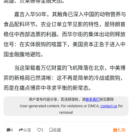
高盛、贝莱德等金融天团。
嘉吉入华50年，其触角已深入中国的动物营养与
食品配料环节。农业订单立竿见影的特性，是特朗普
稳住中西部选票的利器。而华尔街的集体出动则释放
信号：在实体脱钩的喧嚣下，美国资本正急于进入中
国金融腹地避险。
当这架载着万亿财富的飞机降落在北京，中美博
弈的新格局已然清晰：这不再是简单的冷战或脱钩，
而是在痛点博弈中寻求平衡的新常态。
用户发布内容分享，若违规侵权，请
联系我们
核实删除
User-generated content. For violations or DMCA,
contact us
for
removal
收藏
礼物
4
1
分享