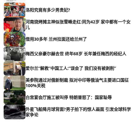
洛阳究竟有多少男贵妃?
河南烧烤摊主神似张雪峰走红:同为42岁 家中都有一个女
儿
借用30多年 兰州拉面还给兰州了
梅西父亲豪尔赫去世 终年68岁 长年兼任梅西的经纪人
爱尔兰“解救”中国工人:“误会了 我们没有被剥削”
美参院通过对俄新制裁 拟对中印等俄油气主要进口国征
100%关税
白宫宴会厅施工被叫停 特朗普怒了：国家耻辱
外星飞船降月球背面?男子拍下的惊人画面 引发全球科学
家争论