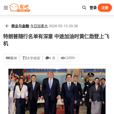
登录
注册
商业与金融
·
今日加拿大
·
2026-05-13 20:38
特朗普随行名单有深意 中途加油时黄仁勋登上飞
机
11000+
繁体
大字阅读
4 评