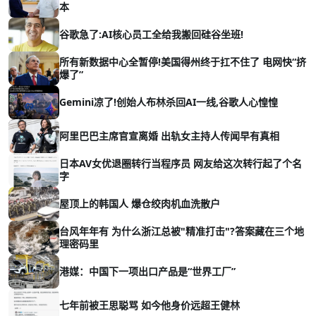
本
谷歌急了:AI核心员工全给我搬回硅谷坐班!
所有新数据中心全暂停!美国得州终于扛不住了 电网快“挤
爆了”
Gemini凉了!创始人布林杀回AI一线,谷歌人心惶惶
阿里巴巴主席官宣离婚 出轨女主持人传闻早有真相
日本AV女优退圈转行当程序员 网友给这次转行起了个名
字
屋顶上的韩国人 爆仓绞肉机血洗散户
台风年年有 为什么浙江总被"精准打击"?答案藏在三个地
理密码里
港媒：中国下一项出口产品是“世界工厂”
七年前被王思聪骂 如今他身价远超王健林