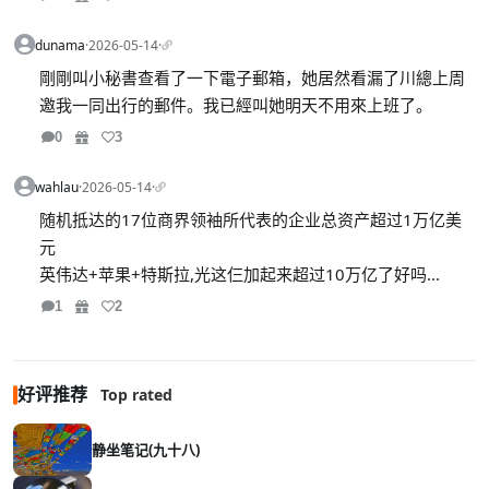
dunama
·
2026-05-14
·
剛剛叫小秘書查看了一下電子郵箱，她居然看漏了川總上周
邀我一同出行的郵件。我已經叫她明天不用來上班了。
0
3
wahlau
·
2026-05-14
·
随机抵达的17位商界领袖所代表的企业总资产超过1万亿美
元
英伟达+苹果+特斯拉,光这仨加起来超过10万亿了好吗...
1
2
好评推荐
Top rated
静坐笔记(九十八)