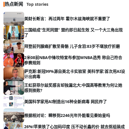
热点新闻
Top stories
美财长断言：再过两年 霍尔木兹海峡就不重要了
三国结成“生死同盟” 盟约即日起生效 又一个大三角出现
了
拜登前列腺癌扩散至骨骼 儿子含泪:83岁不堪放疗折磨
2米08前NBA中锋坎特宣布参加WNBA选秀 称自己符合
参赛规则
萨克斯:新冠99%源自美北卡实验室 美科学家:首次用AI设
计出病毒
王虹获菲尔兹奖感言却独漏北大:中国高等教育为何让她
感到挫败?
美国科学家用AI制造出16种全新病毒 网民炸了
根据相对论：瞬移到2246光年外能看见秦始皇吗
26%!苹果铁了心加码印度 压不动长鑫的价 就去抠组装成