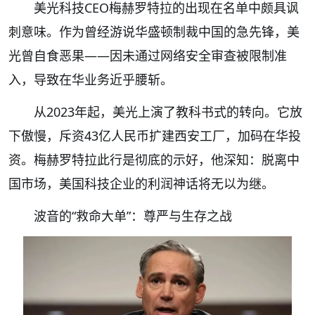
美光科技CEO梅赫罗特拉的出现在名单中颇具讽
刺意味。作为曾经游说华盛顿制裁中国的急先锋，美
光曾自食恶果——因未通过网络安全审查被限制准
入，导致在华业务近乎腰斩。
从2023年起，美光上演了教科书式的转向。它放
下傲慢，斥资43亿人民币扩建西安工厂，加码在华投
资。梅赫罗特拉此行是彻底的示好，他深知：脱离中
国市场，美国科技企业的利润神话将无以为继。
波音的“救命大单”：尊严与生存之战