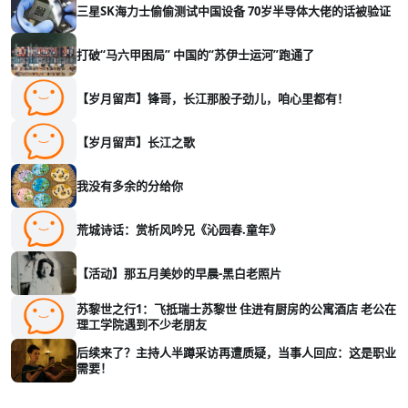
三星SK海力士偷偷测试中国设备 70岁半导体大佬的话被验证
打破“马六甲困局” 中国的“苏伊士运河”跑通了
【岁月留声】锋哥，长江那股子劲儿，咱心里都有！
【岁月留声】长江之歌
我没有多余的分给你
荒城诗话：赏析风吟兄《沁园春.童年》
【活动】那五月美妙的早晨-黑白老照片
苏黎世之行1：飞抵瑞士苏黎世 住进有厨房的公寓酒店 老公在
理工学院遇到不少老朋友
后续来了？主持人半蹲采访再遭质疑，当事人回应：这是职业
需要！