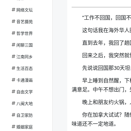
网络文坛
“工作不回国，回国不
音艺摄苑
这句话我在海外华人
哲学世界
直到去年，我回了趟
闲聊三国
回来之后，我突然就
江南同乡
先说说回国那30天坦
生活百态
早上睡到自然醒，下
卡通漫画
满意足。中午不想出门，
自由文学
晚上和朋友约火锅，
八闽大地
你在加拿大试试？随
自卫家防
味道还不一定地道。
婚姻家庭