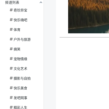
频道列表
奇珍异宝
快乐嗨吧
体育
户外与旅游
搞笑
宠物情缘
文化艺术
摄影与自拍
快乐美食
发吧网事
精彩人生