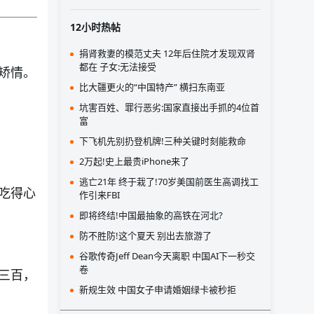
12小时热帖
捐肾救妻的模范丈夫 12年后住院才发现双肾
都在 子女:无法接受
矫情。
比大疆更火的“中国特产” 横扫东南亚
坑害百姓、罪行恶劣:国家直接出手抓的4位首
富
下飞机先别扔登机牌!三种关键时刻能救命
2万起!史上最贵iPhone来了
逃亡21年 终于栽了!70岁美国前医生高调找工
吃得心
作引来FBI
即将终结!中国最抽象的高铁在河北?
防不胜防!这个夏天 别出去旅游了
谷歌传奇Jeff Dean今天离职 中国AI下一秒交
卷
三百，
新规生效 中国女子申请婚姻绿卡被秒拒