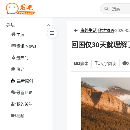
导航
海外生活
·
欣然物语
·
2026-05
主页
回国仅30天就理解
资讯 News
最热门
繁体
大字阅读
3
热评
最新原创
最新评论
我的关注
视频