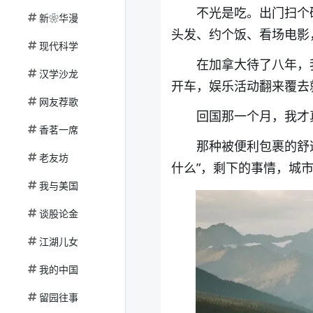
不光是吃。出门扫个
新❀华漫
头发、约个饭、看场电影
现代科学
在加拿大待了八年，
汉学沙龙
开车，娱乐活动翻来覆去
网友荐歌
回国那一个月，我才
香茗一席
那种被便利包裹的舒
老友坊
什么”，剩下的事情，城
我与美国
谈股论金
江湖儿女
我的中国
留园往事