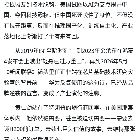
拉拢盟友到技术脱钩，美国试图以AI为支点甩开中
国、夺回科技霸权。但中国死死咬住了身位，不但没
有拉开距离，反而在推理国产化、训练自主化、产业
落地化上渐渐打了个有来有回。
从2019年的“至暗时刻”，到2023年余承东在鸿蒙
4发布会上喊出“轻舟已过万重山”，再到2026年5月
《新闻联播》镜头里任正非站在芯片基础技术研究实
验室的背景前——华为反复使用的这句诗，已经从品
牌逆袭的宣言，变成了产业演化的注脚。
黄仁勋站在了特朗普的随行商团里。在美国那套
体系内，他依然被需要，甚至被迫切需要——需要去
谈H200的订单，去续七巨头估值的故事，去维持那张
算力霸权的最后遮羞布。