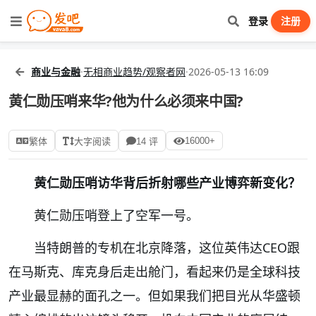
登录
注册
商业与金融
·
无相商业趋势/观察者网
·
2026-05-13 16:09
黄仁勋压哨来华?他为什么必须来中国?
16000+
繁体
大字阅读
14 评
黄仁勋压哨访华背后折射哪些产业博弈新变化？
黄仁勋压哨登上了空军一号。
当特朗普的专机在北京降落，这位英伟达CEO跟
在马斯克、库克身后走出舱门，看起来仍是全球科技
产业最显赫的面孔之一。但如果我们把目光从华盛顿