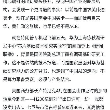
精心编排的出访镜头移开，投向中国产业的底层结
构，会发现一个更冷酷的事实：以前是中国求英伟达
卖卡，现在是美国需要中国买卡——而即便亲自来
华，黄仁勋这张牌，也早已经不是ACE。
就在特朗普专机起飞前五天，华为上海练秋湖研
发中心“芯片基础技术研究实验室”的画面登上《新闻
联播》，背景是国务院副总理丁薛祥调研基础研究工
作。这不是偶然的技术报道，而是国家层面对华为基
础研究能力的公开背书，也定调了中国AI的走向：不
是算力军备竞赛，必须与产业结合。
美国商务部长卢特尼克4月在国会山作证时的那句
话至今刺耳——H200拿到对华出口许可，却“一张都
没卖出去”。七巨头市值占标普500近40%，其高估值