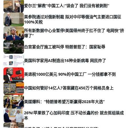
爱尔兰“解救”中国工人:“误会了 我们没有被剥削”
美参院通过对俄新制裁 拟对中印等俄油气主要进口国征
100%关税
所有新数据中心全暂停!美国得州终于扛不住了 电网快“挤
爆了”
白宫宴会厅施工被叫停 特朗普怒了：国家耻辱
美国科学家用AI制造出16种全新病毒 网民炸了
美退税1000亿美元 90%的中国工厂 一分钱都拿不到
中国如何管好14亿人?答案藏在450万个网格员身上
美媒爆料：“特朗普希望万斯赢得2028年大选”
26%!苹果铁了心加码印度 压不动长鑫的价 就去抠组装成
本