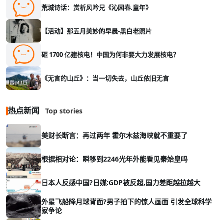
荒城诗话：赏析风吟兄《沁园春.童年》
【活动】那五月美妙的早晨-黑白老照片
砸 1700 亿建核电！中国为何非要大力发展核电？
《无言的山丘》：当一切失去，山丘依旧无言
热点新闻
Top stories
美财长断言：再过两年 霍尔木兹海峡就不重要了
根据相对论：瞬移到2246光年外能看见秦始皇吗
日本人反感中国?日媒:GDP被反超,国力差距越拉越大
外星飞船降月球背面?男子拍下的惊人画面 引发全球科学
家争论