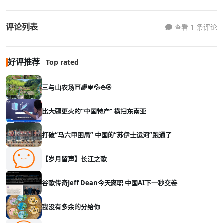
评论列表
查看 1 条评论
好评推荐
Top rated
三与山农场⛩️🌈🍁💦⛵🏵️
比大疆更火的“中国特产” 横扫东南亚
打破“马六甲困局” 中国的“苏伊士运河”跑通了
【岁月留声】长江之歌
谷歌传奇Jeff Dean今天离职 中国AI下一秒交卷
我没有多余的分给你