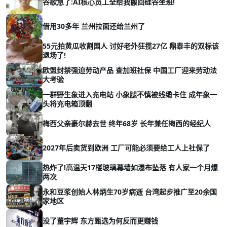
谷歌急了:AI核心员工全给我搬回硅谷坐班!
借用30多年 兰州拉面还给兰州了
55元拍黄瓜收割国人 讨好老外狂揽27亿 鼎泰丰的双标该
退场了!
欧盟封禁强迫劳动产品 查加班社保 中国工厂迎来劳动法
大考验
一群野生象进入充电站 小象腿不慎被线缆卡住 成年象一
头将充电箱顶翻
梅西父亲豪尔赫去世 终年68岁 长年兼任梅西的经纪人
2027年后卖货到欧洲 工厂可能必须要给工人上社保了
热炸了!高温天17楼玻璃幕墙如瀑布坠落 有人家一个月爆
两次
永和豆浆创始人林炳生70岁病逝 台湾起步推广至20余国
家地区
没了董宇辉 东方甄选为何反而更赚钱