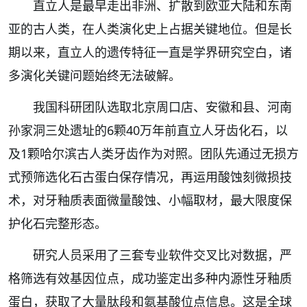
直立人是最早走出非洲、扩散到欧亚大陆和东南
亚的古人类，在人类演化史上占据关键地位。但是长
期以来，直立人的遗传特征一直是学界研究空白，诸
多演化关键问题始终无法破解。
我国科研团队选取北京周口店、安徽和县、河南
孙家洞三处遗址的6颗40万年前直立人牙齿化石，以
及1颗哈尔滨古人类牙齿作为对照。团队先通过无损方
式预筛选化石古蛋白保存情况，再运用酸蚀刻微损技
术，对牙釉质表面微量酸蚀、小幅取材，最大限度保
护化石完整形态。
研究人员采用了三套专业软件交叉比对数据，严
格筛选有效基因位点，成功鉴定出多种内源性牙釉质
蛋白，获取了大量肽段和氨基酸位点信息。这是全球