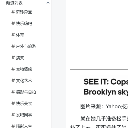
频道列表
奇珍异宝
快乐嗨吧
体育
户外与旅游
搞笑
宠物情缘
文化艺术
摄影与自拍
快乐美食
图片来源：Yahoo
发吧网事
就在她几乎准备松手
精彩人生
扑了上去，牢牢抓住了她