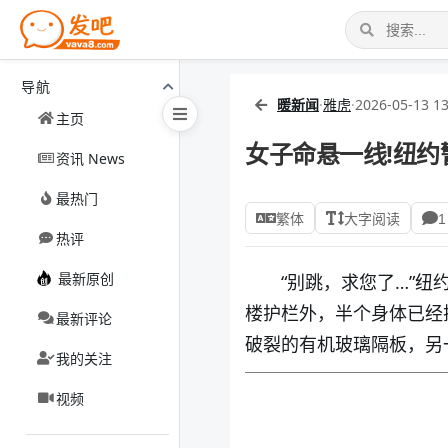
导航
暖新闻
·
雅虎
·
2026-05-13 13
主页
女子命悬一线!纽约
资讯 News
最热门
繁体
大字阅读
1
热评
最新原创
“别跳，求您了…”
楼护栏外，半个身体已经
最新评论
破裂的有机玻璃隔板，另
我的关注
视频