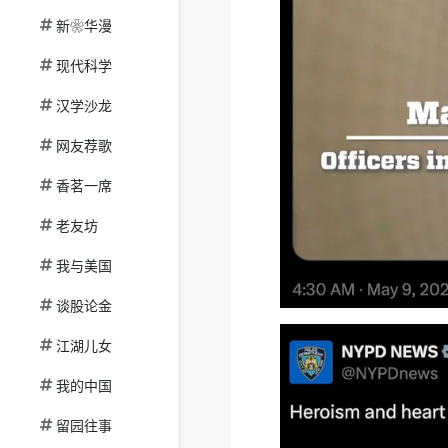
新❀华漫
现代科学
汉学沙龙
网友荐歌
香茗一席
老友坊
我与美国
谈股论金
江湖儿女
我的中国
留园往事