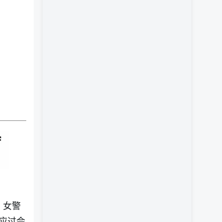
）女警
应过会