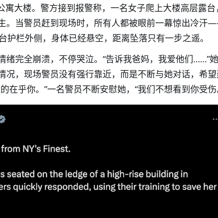
uare豪华公寓大楼。警方接到报警称，一名女子爬上大楼高层露
生。当警员赶到现场时，所有人都被眼前一幕惊出冷汗—
露台护栏外侧，身体已经悬空，距离坠落只有一步之遥。
情绪完全崩溃，不停哭泣。“告诉我爸妈，我爱他们……”
情况，现场警员没有强行靠近，而是不断与她对话，希望
的在乎你。”一名警员不断安慰她，“我们不想看到你受伤