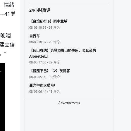
台，情绪
24小时热评
—41岁
【台湾纪行 9】雨中北埔
08-06 10:59 · 31 评论
她哽咽
自行车
08-05 18:37 · 23 评论
建立信
【远山有约】论登顶雪山的快乐，金耳朵的
。”
Alouette山
08-05 17:33 · 22 评论
【镜照不己】（2）灰袍客
08-06 05:00 · 19 评论
晨光中的大猫 🐱
08-06 06:44 · 18 评论
Advertisements