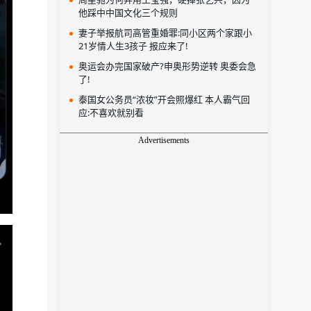
他踩中中国文化三个规则
妻子举报航司高管重婚罪:同小区两个家跟小
21岁情人生3孩子 报应来了!
奥运会办完国家破产?申奥形势逆转 奥委会急
了!
泰国女公务员“浓妆”开会照爆红 本人霸气回
应:不喜欢就别看
Advertisements