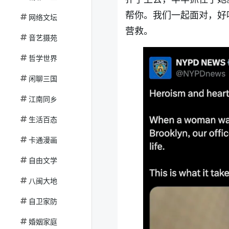
帮你。我们一起面对，好
网络文坛
营救。
音艺摄苑
哲学世界
闲聊三国
江南同乡
生活百态
卡通漫画
自由文学
八闽大地
自卫家防
婚姻家庭