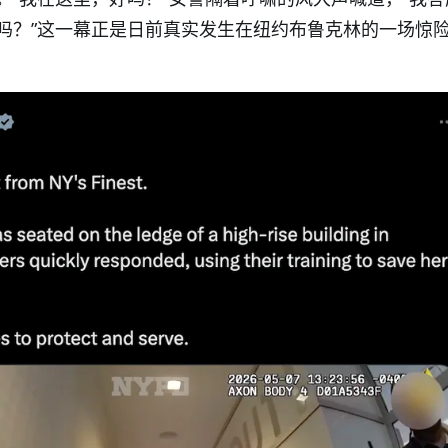
吗？”这一幕正是日前真实发生在纽约布鲁克林的一场惊