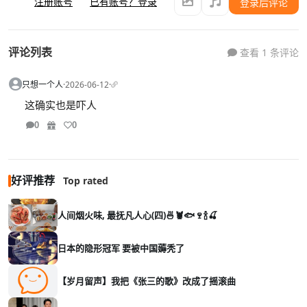
注册账号
已有账号？登录
登录后评论
评论列表
查看 1 条评论
只想一个人
·
2026-06-12
·
这确实也是吓人
0
0
好评推荐
Top rated
人间烟火味, 最抚凡人心(四)🍜🦞🐟🍷🍾🍒
日本的隐形冠军 要被中国薅秃了
【岁月留声】我把《张三的歌》改成了摇滚曲