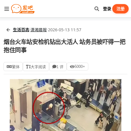
登录
注册
生活百态
·
潇湘晨报
·
2026-05-13 11:57
烟台火车站安检机钻出大活人 站务员被吓得一把
抱住同事
5000+
繁体
大字阅读
1 评