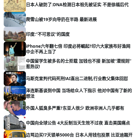
日本人破防了:DNA检测日本祖先被证实 不是徐福后代
爬雪山被19岁向导扔在半路 最新进展
印度:“不可思议”的国度
iPhone六年翻七倍 印度必将崛起?印六大家族布好渔网
中企不再上当了
中国留学生被多名的士拒载 加钱也不接 新加坡“潜规则”
惹热议!
马斯克宣判代码死刑!AI直出二进制,行业教父集体回怼
泽连斯基谈到中国 当场给众人下指示 他对中国有了新的
想法
外国人狐臭多严重?东亚人很少 欧洲非洲人几乎都有
中国向全球公告 4大反制当天生效不过夜 直击美国痛点
边骂边买!7天锁单5000台 日本人用钱包投票 比亚迪踹开