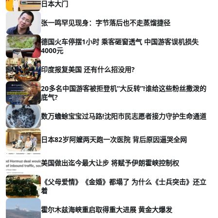
日本大门
张一鸣罕见现身：字节落后也不走蒸馏捷径
德国火车停摆1小时 乘客砸窗透气 中国游客误机损失
4000元
印度报复美国 还有什么招没用?
20多名中国游客被拒登机“大反转”!谁给这些粉丝撒泼的
底气?
数万蟾蜍宝宝过马路!沈阳市民志愿者接力守护生命通道
日本82岁阿嬤两天跑一次医院 背后原因逼哭全网
美国做出迄今最大让步 将赋予伊朗霍峡控制权
《父母爱情》《金婚》都塌了 为什么《士兵突击》还立
着
霍尔木兹海峡重启取得重大进展 黄金大爆发