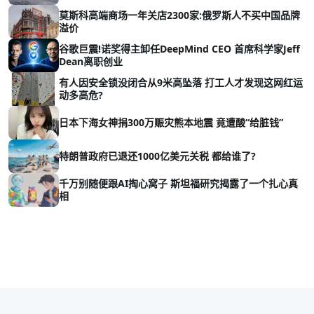
莫斯科高端商场一年关店2300家:俄罗斯人不买中国品牌
溢价
谷歌巨震!诺奖得主卸任DeepMind CEO 首席科学家Jeff
Dean离职创业
有人因安全锁没闭合从9米高坠落 打工人才发现这网红运
动多高危?
日本下海女神捐300万赈灾熊本地震 竟遭酸“给脏钱”
特朗普政府已退还1000亿美元关税 都给谁了?
千万别随便跟AI掏心窝子 斯坦福研究揭露了一个扎心真
相