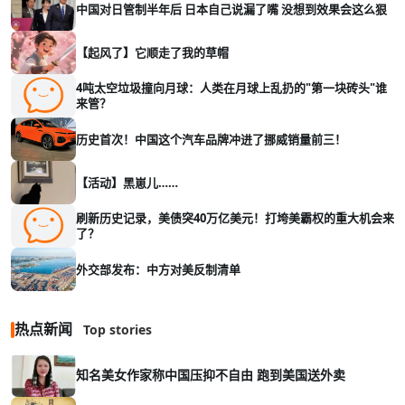
中国对日管制半年后 日本自己说漏了嘴 没想到效果会这么狠
【起风了】它顺走了我的草帽
4吨太空垃圾撞向月球：人类在月球上乱扔的"第一块砖头"谁
来管？
历史首次！中国这个汽车品牌冲进了挪威销量前三！
【活动】黑崽儿……
刷新历史记录，美债突40万亿美元！打垮美霸权的重大机会来
了？
外交部发布：中方对美反制清单
热点新闻
Top stories
知名美女作家称中国压抑不自由 跑到美国送外卖