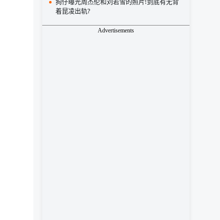
狗仔曝光周杰伦和刘若雪的照片!到底有无背
着昆凌出轨?
Advertisements