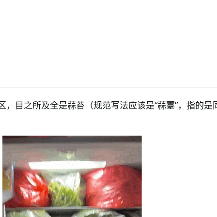
区，目之所及全是蒜苔（规范写法应该是“蒜薹”，指的是