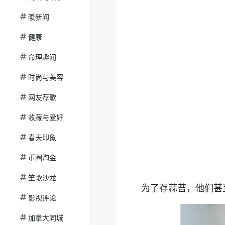
暖新闻
健康
命理趣闻
时尚与美容
网友荐歌
收藏与爱好
春天印象
币圈淘金
笙歌沙龙
为了存蒜苔，他们甚
影视评论
加拿大同城