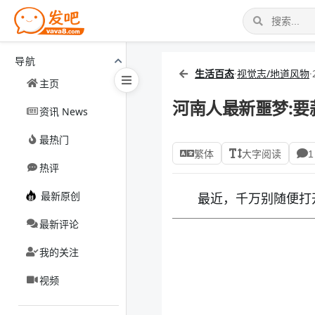
导航
生活百态
·
视觉志/地道风物
·
主页
河南人最新噩梦:要
资讯 News
最热门
繁体
大字阅读
1
热评
最新原创
最近，千万别随便打
最新评论
我的关注
视频