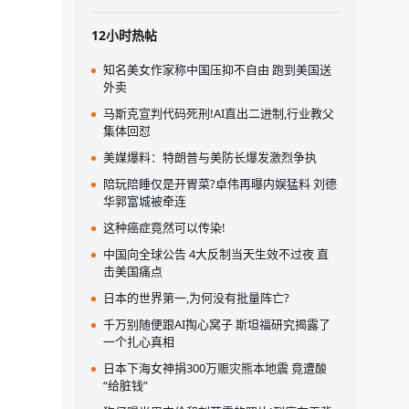
12小时热帖
知名美女作家称中国压抑不自由 跑到美国送
外卖
马斯克宣判代码死刑!AI直出二进制,行业教父
集体回怼
美媒爆料：特朗普与美防长爆发激烈争执
陪玩陪睡仅是开胃菜?卓伟再曝内娱猛料 刘德
华郭富城被牵连
这种癌症竟然可以传染!
中国向全球公告 4大反制当天生效不过夜 直
击美国痛点
日本的世界第一,为何没有批量阵亡?
千万别随便跟AI掏心窝子 斯坦福研究揭露了
一个扎心真相
日本下海女神捐300万赈灾熊本地震 竟遭酸
“给脏钱”