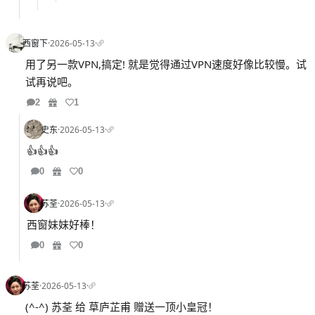
西窗下
·
2026-05-13
·
用了另一款VPN,搞定! 就是觉得通过VPN速度好像比较慢。试
试再说吧。
2
1
史东
·
2026-05-13
·
👍👍👍
0
0
苏荃
·
2026-05-13
·
西窗妹妹好棒！
0
0
苏荃
·
2026-05-13
·
(^-^) 苏荃 给 草庐芷甫 赠送一顶小皇冠！