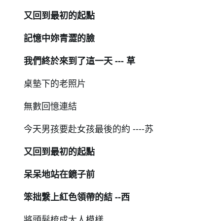
又回到最初的起點
記憶中妳⻘澀的臉
我們終於來到了這⼀天 --- 草
桌墊下的老照片
無數回憶連結
今天男孩要赴女孩最後的約 ----苏
又回到最初的起點
呆呆地站在鏡子前
笨拙繫上紅色領帶的結 --⻄
將頭髮梳成大人模樣