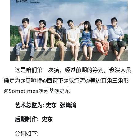
这是咱们第一次搞，经过前期的筹划，参演人员
确定为
@莫喳特
@西窗下
@张湾湾
@等边直角三角形
@Sometimes
@苏荃
@史东
艺术总监为: 史东 张湾湾
后期制作: 史东
分词如下: