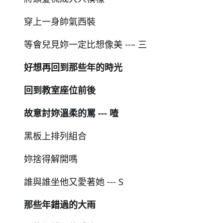
穿上⼀⾝帥氣⻄裝
等會兒見妳⼀定比想像美 --– 三
好想再回到那些年的時光
回到教室座位前後
故意討妳溫柔的罵 --- 喳
黑板上排列組合
妳捨得解開嗎
誰與誰坐他又愛著她 --- S
那些年錯過的大雨