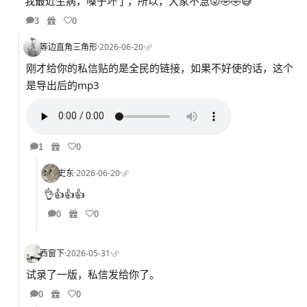
我最近生病，嗓子坏了，所以，大家不急😜🤣🤣😅
3
0
等边直角三角形
·
2026-06-20
·
刚才给你的私信贴的是全民的链接，如果不好使的话，这个
是导出后的mp3
1
0
史东
·
2026-06-20
·
👌👍👍👍
0
0
西窗下
·
2026-05-31
·
试录了一版，私信发给你了。
0
0