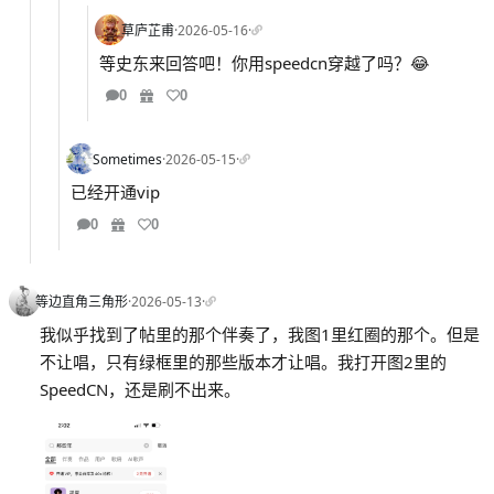
草庐芷甫
·
2026-05-16
·
等史东来回答吧！你用speedcn穿越了吗？😂
0
0
Sometimes
·
2026-05-15
·
已经开通vip
0
0
等边直角三角形
·
2026-05-13
·
我似乎找到了帖里的那个伴奏了，我图1里红圈的那个。但是
不让唱，只有绿框里的那些版本才让唱。我打开图2里的
SpeedCN，还是刷不出来。