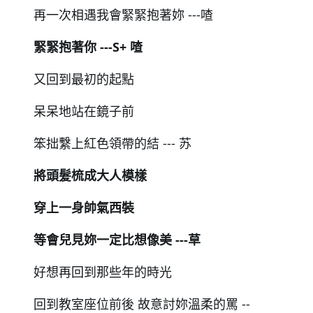
再⼀次相遇我會緊緊抱著妳 ---喳
緊緊抱著你 ---S+ 喳
又回到最初的起點
呆呆地站在鏡子前
笨拙繫上紅色領帶的結 --- 苏
將頭髮梳成大人模樣
穿上⼀⾝帥氣⻄裝
等會兒見妳⼀定比想像美 ---草
好想再回到那些年的時光
回到教室座位前後 故意討妳溫柔的罵 --