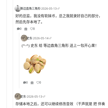
等边直角三角形
·
2026-05-13
·
好的总监，我没有软妹币，总之我就录好自己的部分，
然后先存本地了。
0
0
史东
·
2026-05-14
·
(^-^) 史东 给 等边直角三角形 送上一包开心果！
0
0
史东
·
2026-05-13
·
存储本地之后，还可以继续修改音效 （干声就是 把 伴奏