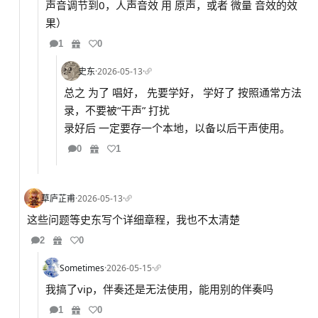
声音调节到0，人声音效 用 原声，或者 微量 音效的效
果）
1
0
史东
·
2026-05-13
·
总之 为了 唱好， 先要学好， 学好了 按照通常方法
录，不要被“干声” 打扰
录好后 一定要存一个本地，以备以后干声使用。
0
1
草庐芷甫
·
2026-05-13
·
这些问题等史东写个详细章程，我也不太清楚
2
0
Sometimes
·
2026-05-15
·
我搞了vip，伴奏还是无法使用，能用别的伴奏吗
1
0