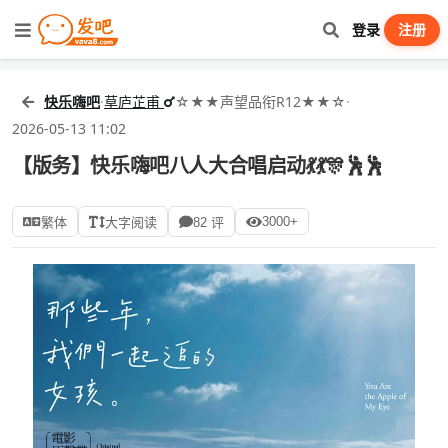
登录
注册
快乐嗨吧
·
草庐芷甫
☆★★声望品衔R12★★☆
·
2026-05-13 11:02
【版务】快乐嗨吧八人大合唱启动💃💃🎊🕺🕺
3000+
繁体
大字阅读
82 评