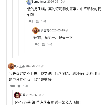
Sometimes
·
2026-05-19
·
低的男生唱，高的湾湾和史东唱，中不溜秋的我
们唱
1
0
草庐芷甫
·
2026-05-19
·
好👌🏻，意见一。记录一下
0
0
草庐芷甫
·
2026-05-18
·
我是肯定唱不上去，我觉得用低八度唱，到时候让后期那我
的声音弄小点，滥竽充数😂
0
0
苏荃
·
2026-06-08
·
(^-^) 苏荃 给 草庐芷甫 赠送一架私人飞机！