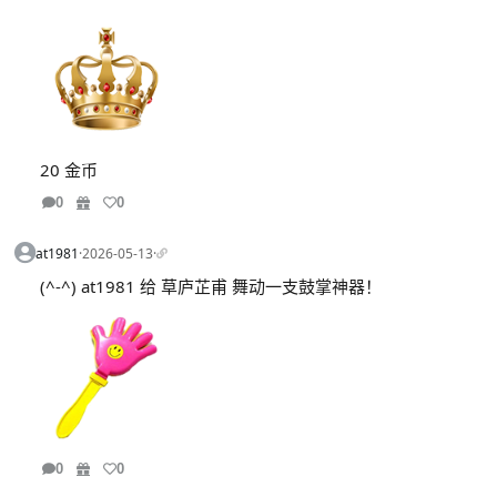
20 金币
0
0
at1981
·
2026-05-13
·
(^-^) at1981 给 草庐芷甫 舞动一支鼓掌神器！
0
0