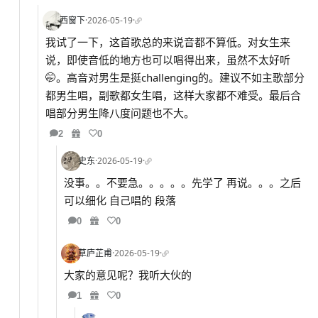
西窗下
·
2026-05-19
·
我试了一下，这首歌总的来说音都不算低。对女生来
说，即使音低的地方也可以唱得出来，虽然不太好听
🤭。高音对男生是挺challenging的。建议不如主歌部分
都男生唱，副歌都女生唱，这样大家都不难受。最后合
唱部分男生降八度问题也不大。
2
0
史东
·
2026-05-19
·
没事。。不要急。。。。。先学了 再说。。。之后
可以细化 自己唱的 段落
0
0
草庐芷甫
·
2026-05-19
·
大家的意见呢？我听大伙的
1
0