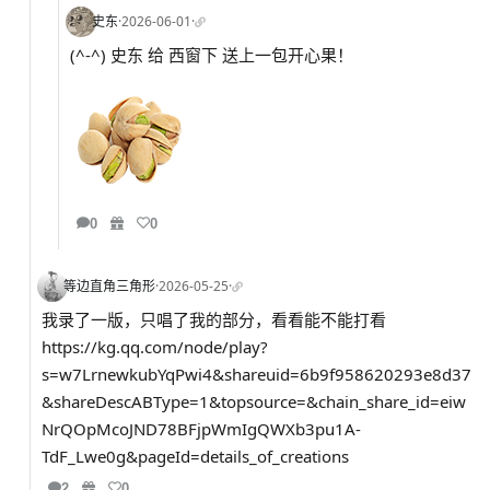
史东
·
2026-06-01
·
(^-^) 史东 给 西窗下 送上一包开心果！
0
0
等边直角三角形
·
2026-05-25
·
我录了一版，只唱了我的部分，看看能不能打看
https://kg.qq.com/node/play?
s=w7LrnewkubYqPwi4&shareuid=6b9f958620293e8d37
&shareDescABType=1&topsource=&chain_share_id=eiw
NrQOpMcoJND78BFjpWmIgQWXb3pu1A-
TdF_Lwe0g&pageId=details_of_creations
2
0