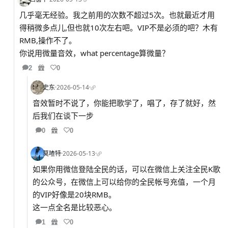
几乎毫无经验。我之前用的次数不超过5次。也就最近才用
得稍微多点儿,但也就10次左右吧。VIP不是必须的吧？木有
RMB,操作不了。
你说用微量音效，what percentage算微量？
2
0
史东
·
2026-05-14
·
音效暂时不说了，你能把歌学了，唱了，存了就好，然
后我们在谈下一步
0
0
莫喳特
·
2026-05-13
·
如果你用微信登陆全民的话，可以在微信上关注全民K歌
的公众号，在微信上可以给你的全民帐号充值，一个月
的VIP好像是20块RMB。
这一点全名是比较恶心。
1
0