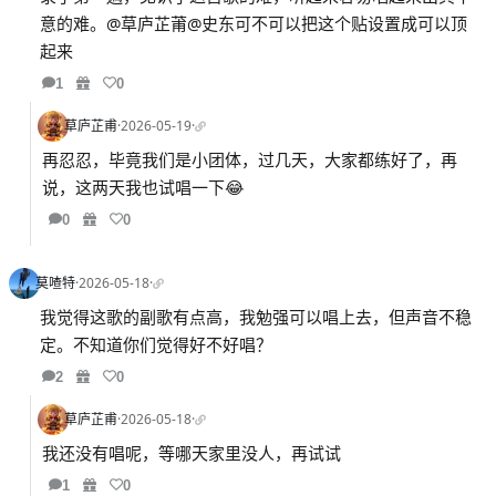
意的难。@草庐芷莆@史东可不可以把这个贴设置成可以顶
起来
1
0
草庐芷甫
·
2026-05-19
·
再忍忍，毕竟我们是小团体，过几天，大家都练好了，再
说，这两天我也试唱一下😂
0
0
莫喳特
·
2026-05-18
·
我觉得这歌的副歌有点高，我勉强可以唱上去，但声音不稳
定。不知道你们觉得好不好唱？
2
0
草庐芷甫
·
2026-05-18
·
我还没有唱呢，等哪天家里没人，再试试
1
0