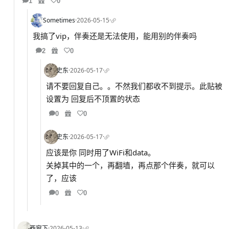
1
0
Sometimes
·
2026-05-15
·
我搞了vip，伴奏还是无法使用，能用别的伴奏吗
2
0
史东
·
2026-05-17
·
请不要回复自己。。不然我们都收不到提示。此贴被
设置为 回复后不顶置的状态
0
0
史东
·
2026-05-17
·
应该是你 同时用了WiFi和data。
关掉其中的一个，再翻墙，再点那个伴奏，就可以
了，应该
0
0
西窗下
·
2026-05-13
·