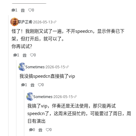
1
0
草庐芷甫
·
2026-05-13
·
怪了！我刚刚又试了一遍，不开speedcn，显示伴奏已下
架，但打开后，就可以了。
你再试试？
1
0
Sometimes
·
2026-05-15
·
我没搞speedcn直接搞了vip
1
0
Sometimes
·
2026-05-15
·
我搞了vip，伴奏还是无法使用，那只能再试
speedcn了，这周末还挺忙的，可能要过了周日，周
日有演出
0
0