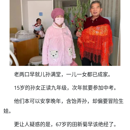
老两口早就儿孙满堂，一儿一女都已成家。
15岁的孙女正读九年级，次年就要参加中考。
他们本可以安享晚年，含饴弄孙，却偏要冒险生
娃。
更让人疑惑的是，67岁的田新菊早该绝经了。