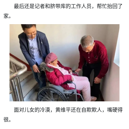
最后还是记者和脐带库的工作人员，帮忙抬回了
家。
面对儿女的冷漠，黄维平还在自欺欺人，嘴硬得
很。