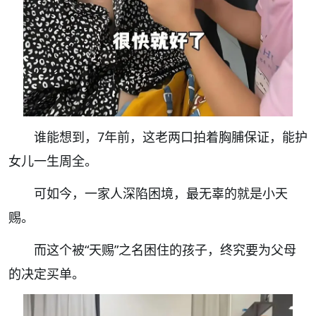
谁能想到，7年前，这老两口拍着胸脯保证，能护
女儿一生周全。
可如今，一家人深陷困境，最无辜的就是小天
赐。
而这个被“天赐”之名困住的孩子，终究要为父母
的决定买单。