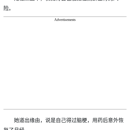
险。
Advertisements
她道出缘由，说是自己得过脑梗，用药后意外恢