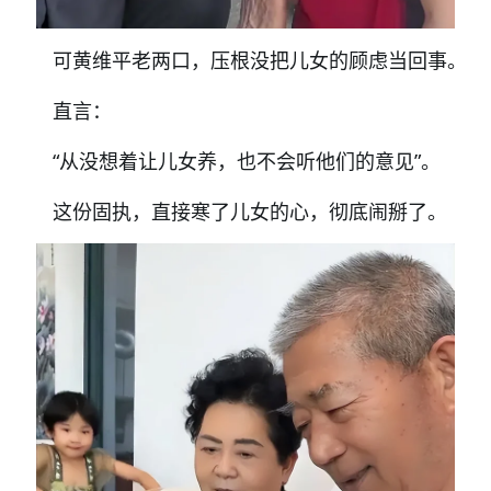
可黄维平老两口，压根没把儿女的顾虑当回事。
直言：
“从没想着让儿女养，也不会听他们的意见”。
这份固执，直接寒了儿女的心，彻底闹掰了。