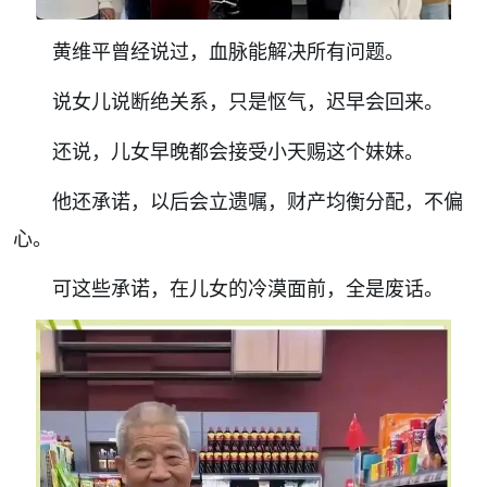
黄维平曾经说过，血脉能解决所有问题。
说女儿说断绝关系，只是怄气，迟早会回来。
还说，儿女早晚都会接受小天赐这个妹妹。
他还承诺，以后会立遗嘱，财产均衡分配，不偏
心。
可这些承诺，在儿女的冷漠面前，全是废话。