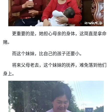
更重要的是，她担心母亲的身体，这简直是拿命
赌。
而这个妹妹，比自己的孩子还要小。
将来父母老去，这个妹妹的抚养，难免落到他们
身上。