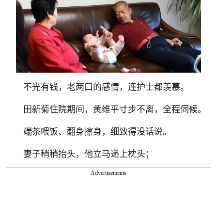
不光有钱，老两口的感情，连护士都羡慕。
田新菊住院期间，黄维平寸步不离，全程伺候。
端茶喂饭、翻身擦身，细致得没话说。
妻子稍稍抬头，他立马递上枕头；
Advertisements