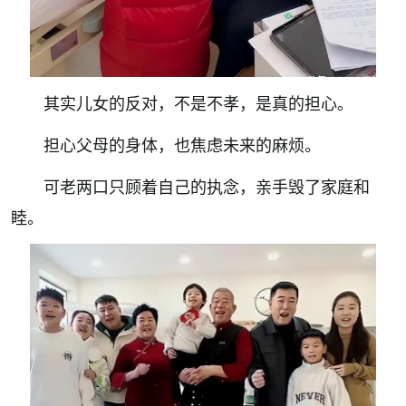
其实儿女的反对，不是不孝，是真的担心。
担心父母的身体，也焦虑未来的麻烦。
可老两口只顾着自己的执念，亲手毁了家庭和
睦。