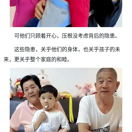
可他们只顾着开心，压根没考虑背后的隐患。
这些隐患，关乎他们的身体，也关乎孩子的未
来，更关乎整个家庭的和睦。