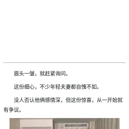
眉头一皱，就赶紧询问。
这份细心，不少年轻夫妻都自愧不如。
没人否认他俩感情深，但这份惊喜，从一开始就
有争议。