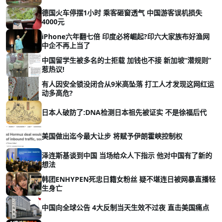
德国火车停摆1小时 乘客砸窗透气 中国游客误机损失
4000元
iPhone六年翻七倍 印度必将崛起?印六大家族布好渔网
中企不再上当了
中国留学生被多名的士拒载 加钱也不接 新加坡“潜规则”
惹热议!
有人因安全锁没闭合从9米高坠落 打工人才发现这网红运
动多高危?
日本人破防了:DNA检测日本祖先被证实 不是徐福后代
美国做出迄今最大让步 将赋予伊朗霍峡控制权
泽连斯基谈到中国 当场给众人下指示 他对中国有了新的
想法
韩团ENHYPEN死忠日籍女粉丝 疑不堪连日被网暴直播轻
生身亡
中国向全球公告 4大反制当天生效不过夜 直击美国痛点