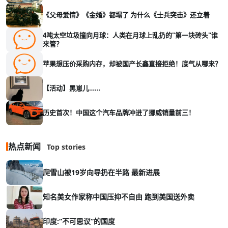
《父母爱情》《金婚》都塌了 为什么《士兵突击》还立着
4吨太空垃圾撞向月球：人类在月球上乱扔的"第一块砖头"谁
来管？
苹果想压价采购内存，却被国产长鑫直接拒绝！底气从哪来？
【活动】黑崽儿……
历史首次！中国这个汽车品牌冲进了挪威销量前三！
热点新闻
Top stories
爬雪山被19岁向导扔在半路 最新进展
知名美女作家称中国压抑不自由 跑到美国送外卖
印度:“不可思议”的国度