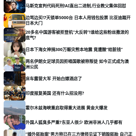
马斯克宣判代码死刑!AI直出二进制,行业教父集体回怼
边骂边买!7天锁单5000台 日本人用钱包投票 比亚迪踹开
日本大门
20多名中国游客被拒登机“大反转”!谁给这些粉丝撒泼的
底气?
日本下海女神捐300万赈灾熊本地震 竟遭酸“给脏钱”
两名伊朗女足球员因拒唱国歌被称叛徒 如今正式成为澳
洲公民
床车露营大军 开始白嫖酒店了
印度报复美国 还有什么招没用?
霍尔木兹海峡重启取得重大进展 黄金大爆发
外国人狐臭多严重?东亚人很少 欧洲非洲人几乎都有
“婚外胚胎案”男方称已在三方律师见证下销毁胚胎 自己正