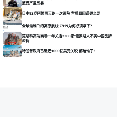
遭受严重网暴
日本82岁阿嬤两天跑一次医院 背后原因逼哭全网
全球最难飞的高原航线 C919为何必须拿下?
莫斯科高端商场一年关店2300家:俄罗斯人不买中国品牌
溢价
特朗普政府已退还1000亿美元关税 都给谁了?