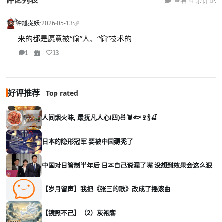
查看 4 条评论
钟馗捉妖
·
2026-05-13
·
来的都是愿意被“偷”人、“偷”技术的
1
13
好评推荐
Top rated
人间烟火味, 最抚凡人心(四)🍜🦞🐟🍷🍾🍒
日本的隐形冠军 要被中国薅秃了
中国对日管制半年后 日本自己说漏了嘴 没想到效果会这么狠
【岁月留声】我把《张三的歌》改成了摇滚曲
【镜照不己】（2）灰袍客