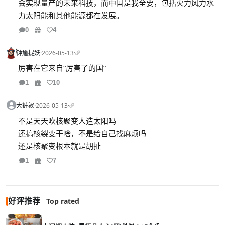
会实现量产的未来科技，而中国是我全要，包括火力风力水
力太阳能和其他能源都在发展。
0
4
钟馗捉妖
·
2026-05-13
·
厉害在它来自“厉害了的国”
1
10
大裤衩
·
2026-05-13
·
不是天天吹核聚变人造太阳吗
还搞核裂变干啥，不是给自己找麻烦吗
还是核聚变根本就是胡扯
1
7
好评推荐
Top rated