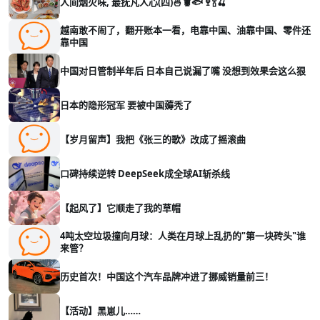
人间烟火味, 最抚凡人心(四)🍜🦞🐟🍷🍾🍒
越南敢不闹了，翻开账本一看，电靠中国、油靠中国、零件还
靠中国
中国对日管制半年后 日本自己说漏了嘴 没想到效果会这么狠
日本的隐形冠军 要被中国薅秃了
【岁月留声】我把《张三的歌》改成了摇滚曲
口碑持续逆转 DeepSeek成全球AI斩杀线
【起风了】它顺走了我的草帽
4吨太空垃圾撞向月球：人类在月球上乱扔的"第一块砖头"谁
来管？
历史首次！中国这个汽车品牌冲进了挪威销量前三！
【活动】黑崽儿……