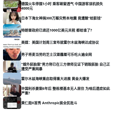
德国火车停摆1小时 乘客砸窗透气 中国游客误机损失
4000元
日本下海女神捐300万赈灾熊本地震 竟遭酸“给脏钱”
特朗普政府已退还1000亿美元关税 都给谁了?
美媒：美国计划周三宣布就霍尔木兹海峡达成协议
男子将麦当劳的芝士汉堡蘸着可乐吃火遍全网
“婚外胚胎案”男方称已在三方律师见证下销毁胚胎 自己正
遭受严重网暴
霍尔木兹海峡重启取得重大进展 黄金大爆发
许国利杀妻案6年后 整栋楼基本无人居住 为啥后遗症如此
严重?
黄仁勋X首秀 Anthropic挨全民批斗