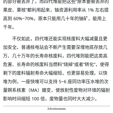
的部分被丢弃了。而四代堆能把这些“原本要被丢弃的
果皮、果核”都利用起来，铀资源利用率从 1% 左右提
高到 60%~70%，原本只能用几十年的铀矿，能用上
千年。
不仅如此，四代堆还能实现核废料大幅减量且更
加安全。普通核电站会不断产生需要深埋地底存放几
万、几十万年的长寿命核废料，四代堆则能把这类高
危害、长寿命的核废料当燃料“烧掉”或者“转化”，使得
剩下的废料辐射寿命大幅缩短，也更容易处理。以快
堆为例，一座快堆可以支持 5~6 座同功率压水堆的次
量锕系核素（MA）嬗变，使放射性废物对环境的辐射
影响时间缩短 100 倍，废物量也同时大大减少。
Advertisements