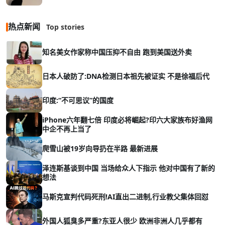
热点新闻
Top stories
知名美女作家称中国压抑不自由 跑到美国送外卖
日本人破防了:DNA检测日本祖先被证实 不是徐福后代
印度:“不可思议”的国度
iPhone六年翻七倍 印度必将崛起?印六大家族布好渔网
中企不再上当了
爬雪山被19岁向导扔在半路 最新进展
泽连斯基谈到中国 当场给众人下指示 他对中国有了新的
想法
马斯克宣判代码死刑!AI直出二进制,行业教父集体回怼
外国人狐臭多严重?东亚人很少 欧洲非洲人几乎都有