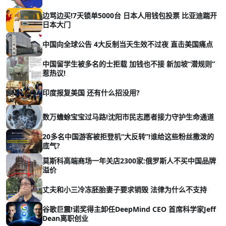
边骂边买!7天锁单5000台 日本人用钱包投票 比亚迪踹开
日本大门
中国向全球公告 4大反制当天生效不过夜 直击美国痛点
中国留学生被多名的士拒载 加钱也不接 新加坡“潜规则”
惹热议!
印度报复美国 还有什么招没用?
数万蟾蜍宝宝过马路!沈阳市民志愿者接力守护生命通道
20多名中国游客被拒登机“大反转”!谁给这些粉丝撒泼的
底气?
莫斯科高端商场一年关店2300家:俄罗斯人不买中国品牌
溢价
丈夫和小三冷冻胚胎妻子要求销毁 法律为什么不支持
谷歌巨震!诺奖得主卸任DeepMind CEO 首席科学家Jeff
Dean离职创业