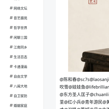
网络文坛
音艺摄苑
哲学世界
闲聊三国
江南同乡
生活百态
卡通漫画
自由文学
@陈和春
@sc7s
@laosanj
八闽大地
吹雪
@娃娃鱼
@lifebrillia
@东方圣人匡子
@chuanl
自卫家防
荃
@红小兵
@青年游民
@
婚姻家庭