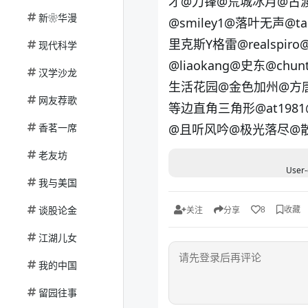
才
@刀锋
@荒城冰月
@古
新❀华漫
@smiley1
@落叶无声
@ta
里克斯Y格雷
@realspiro
现代科学
@liaokang
@史东
@chunt
汉学沙龙
生活花园
@金色加州
@方
网友荐歌
等边直角三角形
@at1981
香茗一席
@且听风吟@极光落尽@
老友坊
User-
我与美国
谈股论金
收藏
8
关注
分享
江湖儿女
我的中国
留园往事