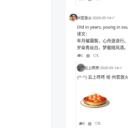
州官放火
·
2026-05-14
·
Old in years, young in sou
译文：
年月催霜鬓，心舟逐浪行
岁染青丝白，梦载晓风清
1
1
云上咚咚
·
2026-05-14
·
(^-^) 云上咚咚 给 州
0
0