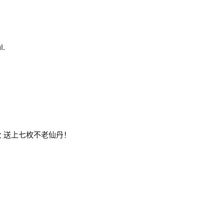
l.
。
。
官放火 送上七枚不老仙丹！