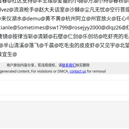
渡春
@社区支持
@半生缘
@爱猫的小薇
@万湖小舟
@春秋
@
lvez
@流浪枪手
@赵大夫话室
@沙棘
@尘凡无忧
@空行菩
@来仪湖水
@demu
@黄不黄
@杭州阿立
@州官放火
@狂心
ianle
@Sometimes
@sw1799
@rosejyy2000
@dlqz26
@
唐镜
@按律当斩
@清颖
@石壁
@仁剑
@乐创坊
@吃虾壳的毛
@半山清溪
@落飞
@千晨
@吃毛虫的皮皮虾
@又见宇
@北
散宜生@
用户原创内容分享，若违规侵权，请
联系我们
核实删除
generated content. For violations or DMCA,
contact us
for removal