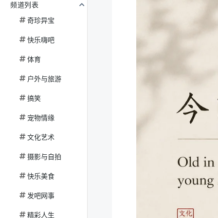
频道列表
奇珍异宝
快乐嗨吧
体育
户外与旅游
搞笑
宠物情缘
文化艺术
摄影与自拍
快乐美食
发吧网事
精彩人生