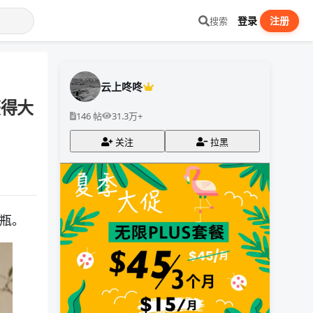
登录
注册
搜索
云上咚咚
友获得大
146 帖
31.3万+
关注
拉黑
瓶。