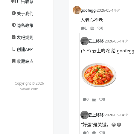
广告联系
goofegg
·
2026-05-14
·
关于我们
人老心不老
隐私政策
1
0
发吧规则
云上咚咚
·
2026-05-14
·
创建APP
(^-^) 云上咚咚 给 goo
收藏站点
Copyright © 2026
vava8.com
0
0
云上咚咚
·
2026-05-14
·
“好蛋”是关键。😂😂
0
0