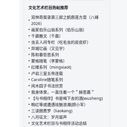
文化艺术栏目热帖推荐
双林奇案录第三部之鹤鼎莲方壶（八峰
2026）
画家伯乐山翁系列（伯乐山翁）
千晨散文（千晨）
虫言人间专栏（吃毛虫的皮皮虾）
异城忆画（又见宇）
陈和春哲思系列
蒙格随笔（李蒙格）
红楼系列（mingxiaot)
卢岩三皇五帝连载
Caroline随笔系列
闲木园子书法欣赏
我身体里，一直住着一个＂赫思嘉＂
【与书相伴】书是喝下去的酒(wusheng)
韩红等或遭遇祛魅浪潮(顾小军）
三读朗费罗（liaokang)
八月征文：岁月留声
文化艺术栏目与书相伴活动总结