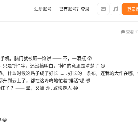
注册账号
已有账号？登录
登录
查看 1
机，脑门就被砸一馅饼 —— 不，一酒瓶 😵
只是“升” 字，还没搞明白，“掉” 的意思是清楚了 😄
靠，什么时候这贴子成了好长 ...... 好长的一条布，连我的大作在哪
都升到云上了，都在这咚咚地忙着“摆活”呢 🤣
 ？—— 晕，又被 @ , 敢快走人 😂
😂