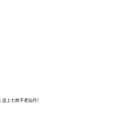
山清溪 送上七枚不老仙丹！