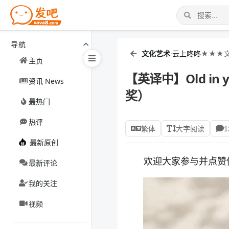
导航
文化艺术
·
云上咚咚
★★★
主页
【英译中】Old in y
资讯 News
奖）
最热门
热评
繁体
大字阅读
1
最新原创
欢迎大家参与并点赞
最新评论
我的关注
视频