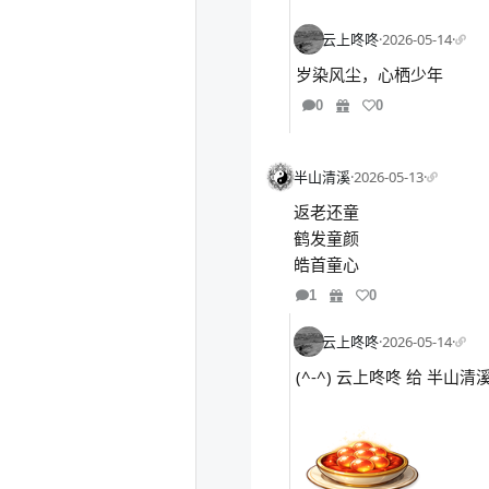
云上咚咚
·
2026-05-14
·
岁染风尘，心栖少年
0
0
半山清溪
·
2026-05-13
·
返老还童
鹤发童颜
皓首童心
1
0
云上咚咚
·
2026-05-14
·
(^-^) 云上咚咚 给 半