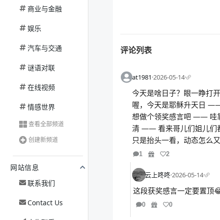
商业与金融
娱乐
汽车与交通
评论列表
谜语对联
at1981
·
2026-05-14
·
在线视频
今天是啥日子？眼一睁打开手
喔，今天是耶稣升天日 —— 
情感世界
想做个领奖感言吧 —— 哇
查看全部频道
清 —— 看来哥儿们姐儿们
只是抬头一看，动态怎么又红了
创建新频道
1
2
网站信息
云上咚咚
·
2026-05-14
·
联系我们
这段获奖感言一定要置顶😂
Contact Us
0
0