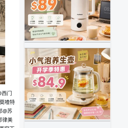
@西门
莫喳特
郎
@苏
耶律美