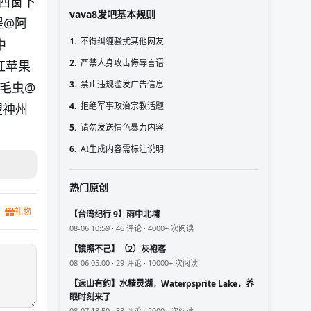
西窗下
vava8发吧基本规则
提
@阿
1.
不得纠缠骚扰其他网友
中
2.
严禁人身攻击侮辱言语
红苹果
3.
禁止违规滥发广告信息
毛虫
@
4.
拒绝军事政治宗教话题
望神州
5.
请勿发送情色暴力内容
6.
AI生成内容需标注说明
热门原创
礼物
【台湾纪行 9】雨中北埔
08-06 10:59 · 46 评论 · 4000+ 次阅读
【镜照不己】（2）灰袍客
08-06 05:00 · 29 评论 · 10000+ 次阅读
【远山有约】水精灵湖，Waterpsprite Lake，养
眼时刻来了
08-07 13:50 · 33 评论 · 2000+ 次阅读