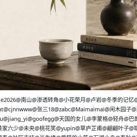
ie2026
@南山
@渗透转角
@小花荣月
@卢岩
@冬季的记忆
nt
@cjnnwww
@张三18
@zabc
@Maimaimai
@闲木园子
@
iu
@jiang_yi
@goofegg
@天国的女儿
@李蒙格
@轻舟
@巴
黄家六少
@未央
@桃花笑
@yupin
@草庐芷甫
@翩翩叶子
@