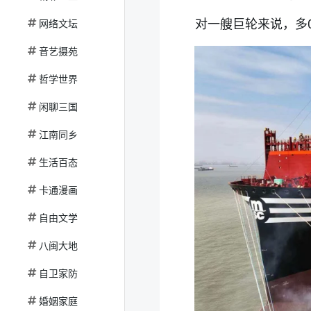
对一艘巨轮来说，多0
网络文坛
音艺摄苑
哲学世界
闲聊三国
江南同乡
生活百态
卡通漫画
自由文学
八闽大地
自卫家防
婚姻家庭