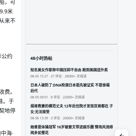
船，可
.9米
从来不
际公约
48小时热帖
知名美女作家称中国压抑不自由 跑到美国送外卖
08-05 15:27 · 27 评论 · 28000+ 次阅读
日本人破防了:DNA检测日本祖先被证实 不是徐福
收费。
后代
08-05 09:01 · 8 评论 · 22000+ 次阅读
准。于
捐肾救妻的模范丈夫 12年后住院才发现双肾都在 子
契地停
女:无法接受
08-06 13:39 · 3 评论 · 20000+ 次阅读
她曾是体操冠军 16岁被姜文带进娱乐圈 情场风流绯
中海·
闻多如雪花