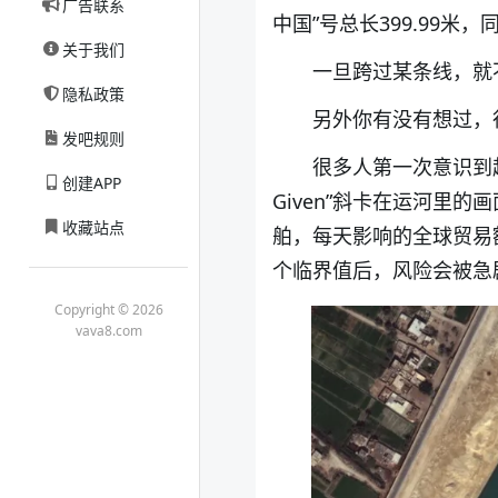
广告联系
中国”号总长399.99米
关于我们
一旦跨过某条线，就
隐私政策
另外你有没有想过，
发吧规则
很多人第一次意识到超
创建APP
Given”斜卡在运河里
收藏站点
舶，每天影响的全球贸易
个临界值后，风险会被急
Copyright © 2026
vava8.com