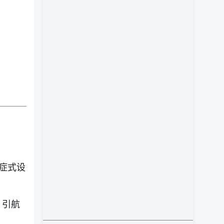
症式设
。
、引航