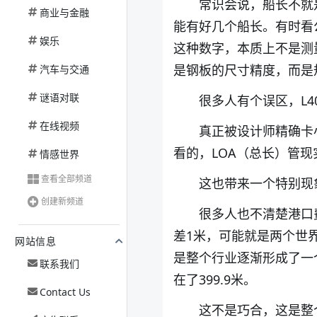
常识会说，船长不就
商业与金融
能有好几个船长。有时看公
娱乐
这种数字，本质上不是测
是钢板的尺寸精度，而是
汽车与交通
谜语对联
很多人有个误区，L
在线视频
真正被设计师精确卡
看的，LOA（总长）管现
情感世界
查看全部频道
这也带来一个特别现
创建新频道
很多人也不清楚港口
差1米，可能就是两个世界
网站信息
是整个行业逐渐形成了一
联系我们
在了399.9米。
Contact Us
这不是巧合，这是整