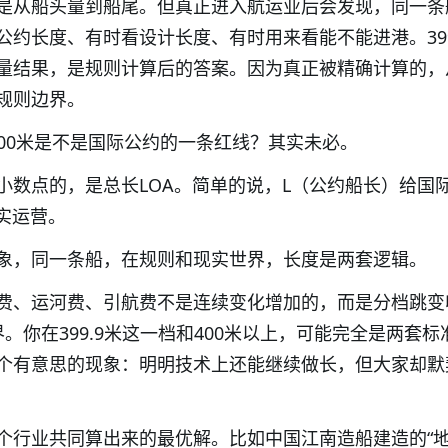
是从船头量到船尾。但真正进入航运业后会发现，同一条
约长度、有时看设计长度、有时用来看能不能进港。399
量结果，是规则计算后的答案。因为真正被精确计算的，
规则边界。
400米是不是国际公约的一条红线？其实未必。
小数点的，是总长LOA。简单的说，L（公约船长）给国
实运营。
象，同一条船，在规则和现实世界，长度是两套逻辑。
费、运河费、引航费不是连续变化增加的，而是分档跳变
。你在399.9米这一档和400米以上，可能完全是两套标
个有意思的现象：明明技术上还能继续做长，但大家却默
个行业共同算出来的最优解。比如中国江南造船建造的“地