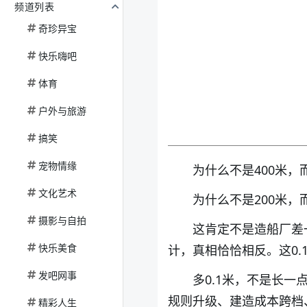
频道列表
奇珍异宝
快乐嗨吧
体育
户外与旅游
搞笑
宠物情缘
为什么不是400米，而
文化艺术
为什么不是200米，而
摄影与自拍
这肯定不是造船厂差
快乐美食
计，真相恰恰相反。这0
发吧网事
多0.1米，不是长
规则升级、建造成本跨档
精彩人生