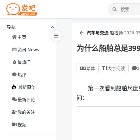
导航
汽车与交通
·
船捡通
·
2026-05
主页
为什么船舶总是399
资讯 News
最热门
繁体
大字阅读
3
热评
最新原创
第一次看到船舶尺度
问：
最新评论
我的关注
视频