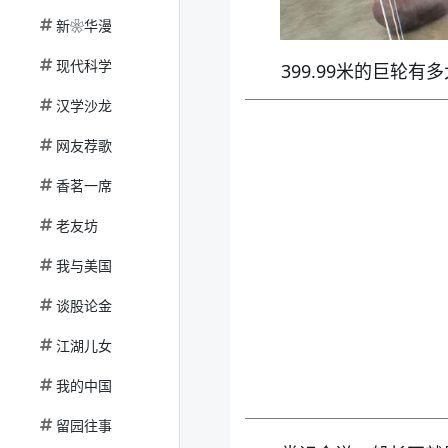
新❀华漫
现代科学
399.99米的巨轮
汉学沙龙
网友荐歌
香茗一席
老友坊
我与美国
谈股论金
江湖儿女
我的中国
留园往事