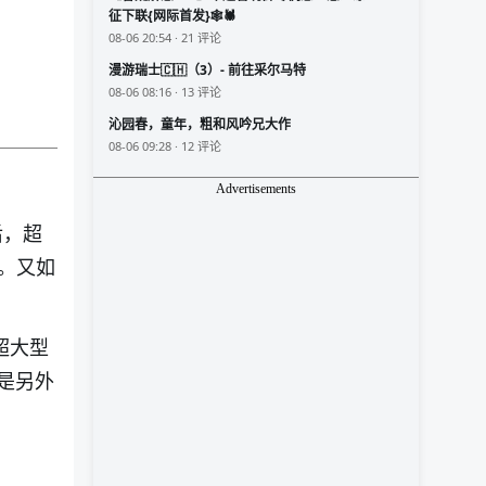
征下联{网际首发}🕸️🕷️
08-06 20:54 · 21 评论
漫游瑞士🇨🇭（3）- 前往采尔马特
08-06 08:16 · 13 评论
沁园春，童年，粗和风吟兄大作
08-06 09:28 · 12 评论
Advertisements
后，超
。又如
的超大型
是另外