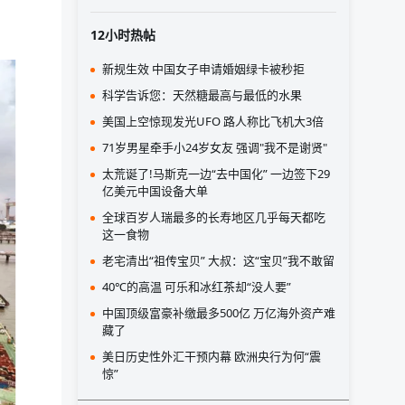
12小时热帖
新规生效 中国女子申请婚姻绿卡被秒拒
科学告诉您：天然糖最高与最低的水果
美国上空惊现发光UFO 路人称比飞机大3倍
71岁男星牵手小24岁女友 强调"我不是谢贤"
太荒诞了!马斯克一边“去中国化” 一边签下29
亿美元中国设备大单
全球百岁人瑞最多的长寿地区几乎每天都吃
这一食物
老宅清出“祖传宝贝” 大叔：这“宝贝”我不敢留
40℃的高温 可乐和冰红茶却“没人要”
中国顶级富豪补缴最多500亿 万亿海外资产难
藏了
美日历史性外汇干预内幕 欧洲央行为何“震
惊”