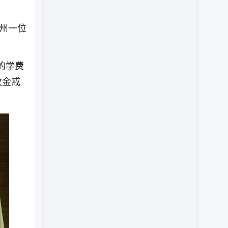
泉州一位
的学费
枚金戒