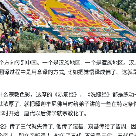
个方向传到中国。一个是汉族地区, 一个是藏族地区。汉
翻译过程中是用意译的方式, 比如把觉悟译成佛了。这就
没什么宗教色彩。达摩的《易筋经》、《洗髓经》都是练功
彩就浓厚了, 就把释迦牟尼佛当时给弟子讲的一些在特定条
那时开始, 唐代以后佛学就宗教化了。
》传了三代就失传了, 他传了窥基, 窥基传给了智周, 
个旁人, 即在旁听课人, 他传了五代, 不管是三代、五代后