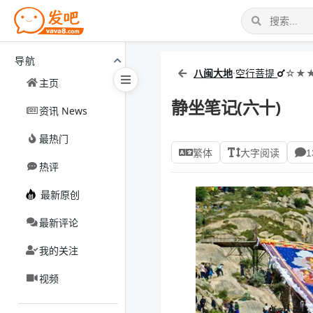
导航
八闽大地
·
空行菩提
☆★★
主页
静坐笔记(六十)
资讯 News
最热门
繁体
大字阅读
1
热评
最新原创
最新评论
我的关注
视频