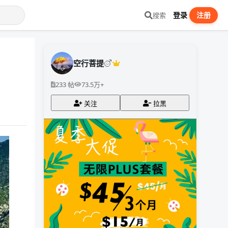
登录
注册
搜索
空行菩提
233 帖
73.5万+
关注
拉黑