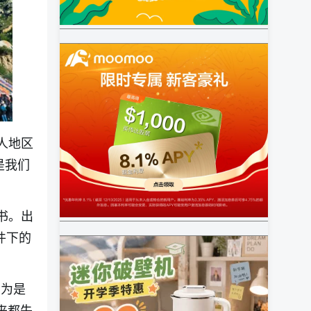
人地区
是我们
书。出
件下的
因为是
来都失