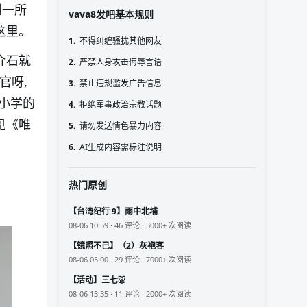
到一所
vava8发吧基本规则
这里。
1.
不得纠缠骚扰其他网友
介石就
2.
严禁人身攻击侮辱言语
官呀,
3.
禁止违规滥发广告信息
小学的
4.
拒绝军事政治宗教话题
见《唯
5.
请勿发送情色暴力内容
6.
AI生成内容需标注说明
热门原创
【台湾纪行 9】雨中北埔
08-06 10:59 · 46 评论 · 3000+ 次阅读
【镜照不己】（2）灰袍客
08-06 05:00 · 29 评论 · 7000+ 次阅读
【活动】三七🐷
08-06 13:35 · 11 评论 · 2000+ 次阅读