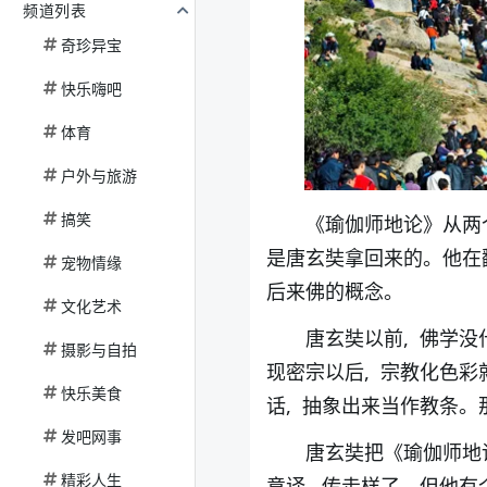
频道列表
奇珍异宝
快乐嗨吧
体育
户外与旅游
搞笑
《瑜伽师地论》从两
是唐玄奘拿回来的。他在
宠物情缘
后来佛的概念。
文化艺术
唐玄奘以前, 佛学
摄影与自拍
现密宗以后, 宗教化色
快乐美食
话, 抽象出来当作教条。
发吧网事
唐玄奘把《瑜伽师地论
精彩人生
意译, 传走样了。但他有