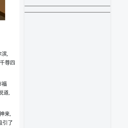
尔滨,
一千尊四
市福
说道,
神来,
吸引了