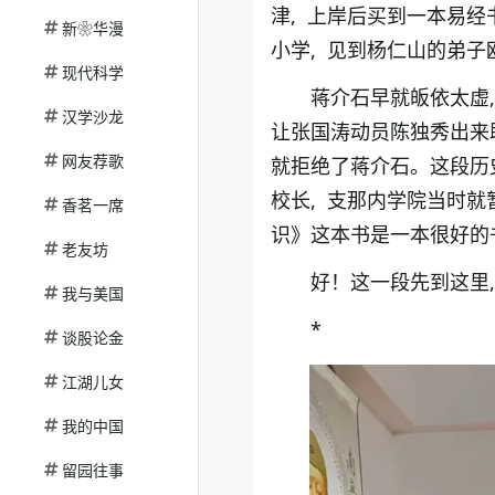
津, 上岸后买到一本易经
新❀华漫
小学, 见到杨仁山的弟
现代科学
蒋介石早就皈依太虚
汉学沙龙
让张国涛动员陈独秀出来
网友荐歌
就拒绝了蒋介石。这段历
校长, 支那内学院当时
香茗一席
识》这本书是一本很好的
老友坊
好！这一段先到这里
我与美国
*
谈股论金
江湖儿女
我的中国
留园往事