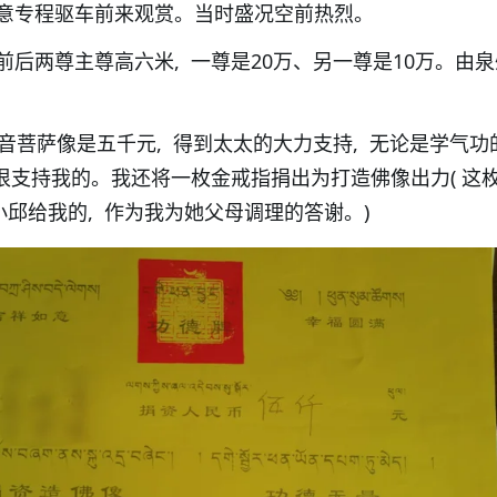
意专程驱车前来观赏。当时盛况空前热烈。
后两尊主尊高六米, 一尊是20万、另一尊是10万。由
音菩萨像是五千元, 得到太太的大力支持, 无论是学气功
很支持我的。我还将一枚金戒指捐出为打造佛像出力( 这
是小邱给我的, 作为我为她父母调理的答谢。)