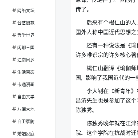
传了。
网络文坛
后来有个楊仁山的人,
音艺摄苑
国外人称中国近代思想之
哲学世界
还有一种说法是《瑜
闲聊三国
许多唯识宗的许多核心著
江南同乡
楊仁山翻译《瑜伽师
生活百态
国, 影响了我国近代的一
卡通漫画
李大钊在《新青年》
自由文学
昌济先生也是参加了这个
八闽大地
陈独秀。
自卫家防
陈独秀晚年就在江津
院。这个学院在抗战时迁
婚姻家庭