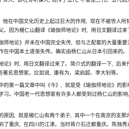
 他在中国文化历史上起过巨大的作用, 现在不被世人所知
父。因为楊仁山翻译《瑜伽师地论》时, 用日文翻译过来
伽师地论》并未在中国完全失传, 但与之配套的大量重要
作在中国本土逐渐失传。确实由杨仁山从日本引回来的。
地论》时, 用日文翻译过来了。简介式的翻译一下, 后来
些著名思想家。比如说, 康有为、梁启超、李大钊等。
中的第一篇文章中叫《今》, 就是受《瑜伽师地论》的影
学习。中国老一代思想家有许多人都受到过杨仁山的影响,
的原因, 就是楊仁山有两个弟子, 其中一个在南京的支那
到了重庆, 在四川的江津。当时蒋介石迁都重庆。陈独秀