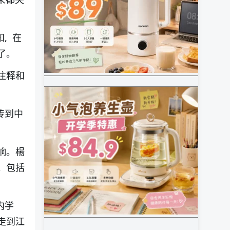
, 在
了。
注释和
传到中
响。楊
 包括
内学
走到江