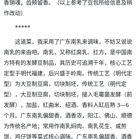
香销魂，齿颊留香。（以上参考了豆包所给信息及稍
作改动）
*****
这道菜，我采用了广东南乳来调味，不妨又说说
南乳的来由吧。南乳，又称红腐乳、红方，是中国南
方特有的发酵豆制品，其历史可追溯千年，核心工艺
定型于明代福建，后兴盛于岭南。传统工艺（明代定
型）为大豆制豆腐，切块制坯，传统工艺（明代定
型），大豆制豆腐，切块制坯，接入毛霉菌发酵（前
发酵），加盐、红曲米、绍酒、香料入缸后熟 3—6
个月。广东南乳偏甜香、酒香浓，阳江、佛山、顺德
为传统名产地；常用作南乳焖肉、南乳花生、咸煎
饼、鸡仔饼等菜式核心调味。广东南乳偏甜香、酒香