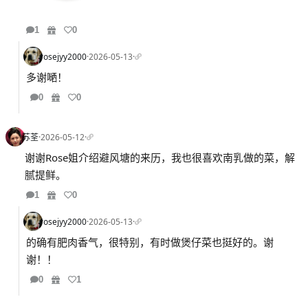
1
0
rosejyy2000
·
2026-05-13
·
多谢嗮！
0
0
苏荃
·
2026-05-12
·
谢谢Rose姐介绍避风塘的来历，我也很喜欢南乳做的菜，解
腻提鲜。
1
0
rosejyy2000
·
2026-05-13
·
的确有肥肉香气，很特别，有时做煲仔菜也挺好的。谢
谢！！
0
1