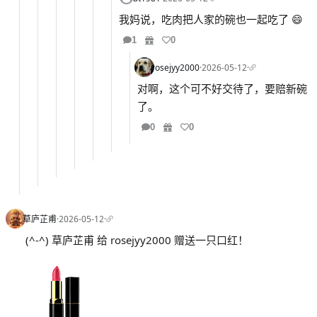
我妈说，吃肉把人家的碗也一起吃了 😄
1
0
rosejyy2000
·
2026-05-12
·
对啊，这个可不好交待了，要赔新碗
了。
0
0
草庐芷甫
·
2026-05-12
·
(^-^) 草庐芷甫 给 rosejyy2000 赠送一只口红！