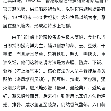
经典风味。1862 年：香港政府在维多利亚港修建首个
官方避风塘，供渔船躲避台风，以铜锣湾避风塘最有
名。19 世纪末 —20 世纪初：大量渔民以船为家，聚
居在避风塘内，形成独特水上社群。
由于当时船上贮藏设备条件极人简陋，食材以当
日即捕即捞海鲜为主，辅以耐放的蒜、姜、豆豉、干
辣椒，而且厨具简单，只有铁锅、明火，需快火、重
油烹饪，他们这种烹调方法是为去腥、防腐、下饭、
驱湿（海上湿气重）。核心技法为大量蒜蓉炸至金黄
酥脆（避风塘料灵魂），配豆豉、辣椒、面包糠，猛
火爆炒海鲜，避风塘炒蟹（最早、最经典）、避风塘
虾、避风塘炒面等，后来推广到借用此烹饪方法做鸡
翅、排骨、咸水鱼甚至蔬菜，仍然香气馥郁，入口蒜