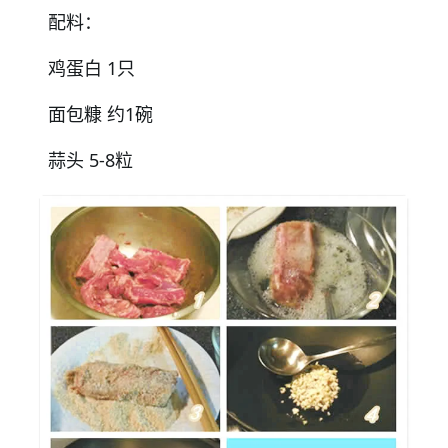
配料：
鸡蛋白 1只
面包糠 约1碗
蒜头 5-8粒