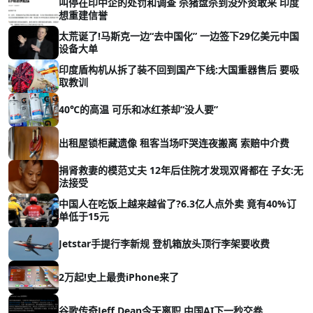
叫停在印中企的处罚和调查 杀猪盘杀到没外资敢来 印度
想重建信誉
太荒诞了!马斯克一边“去中国化” 一边签下29亿美元中国
设备大单
印度盾构机从拆了装不回到国产下线:大国重器售后 要吸
取教训
40℃的高温 可乐和冰红茶却“没人要”
出租屋锁柜藏遗像 租客当场吓哭连夜搬离 索赔中介费
捐肾救妻的模范丈夫 12年后住院才发现双肾都在 子女:无
法接受
中国人在吃饭上越来越省了?6.3亿人点外卖 竟有40%订
单低于15元
Jetstar手提行李新规 登机箱放头顶行李架要收费
2万起!史上最贵iPhone来了
谷歌传奇Jeff Dean今天离职 中国AI下一秒交卷