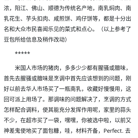
浓，阳江、佛山、顺德为传统名产地，南乳焖肉、南
乳花生、芋头扣肉、咸煎饼、鸡仔饼等，都是十分出
名和大众市民喜闻乐见的菜式和点心。（以上参考了
豆包所给信息及稍作改动）
*****
米国人市场的猪肉，多多少少都有腥骚或膻味，
首先去腥骚或膻味是烹调中首先应该想到的问题，刚
好以前去华人市场买了一瓶南乳，收藏好慢慢用，这
回可派上用场了。那调味的问题解决了，烹调的方式
怎样配合调料，使其能充分发挥作用呢，家里的蒜头
不少，在超市买了一袋，嘿嘿，你被选中啦，以前又
神差鬼使地买了面包糠，哇，材料齐备，Perfect. 去