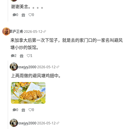
谢谢美言。。。。
0
0
草庐芷甫
·
2026-05-12
·
来加拿大后第一次下馆子，就是去的家门口的一家名叫避风
塘小炒的饭馆。
2
1
rosejyy2000
·
2026-05-12
·
上两周做的避风塘鸡翅中。
0
0
rosejyy2000
·
2026-05-12
·