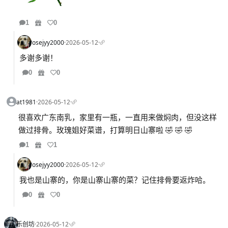
1
0
rosejyy2000
·
2026-05-12
·
多谢多谢！
0
0
at1981
·
2026-05-12
·
很喜欢广东南乳，家里有一瓶，一直用来做焖肉，但没这样
做过排骨。玫瑰姐好菜谱，打算明日山寨啦 🤣 🤣 🤣
1
1
rosejyy2000
·
2026-05-12
·
我也是山寨的，你是山寨山寨的菜？记住排骨要返炸哈。
0
0
乐创坊
·
2026-05-12
·