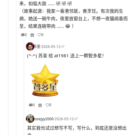
来，如临大敌 ...... 🤣 🤣 🤣
（故事起源：我家一香港邻居，善烹饪。有次我妈生
病，她送一碗牛肉，夜里放窗台上，不想一夜猫闻香而
至，结果连碗带肉 ...... 😂 ）
2
0
苏荃
·
2026-05-12
·
(^-^) 苏荃 给 at1981 送上一颗智多星！
0
0
rosejyy2000
·
2026-05-12
·
其实我也试过想写不写，写什么，到底还是没想出