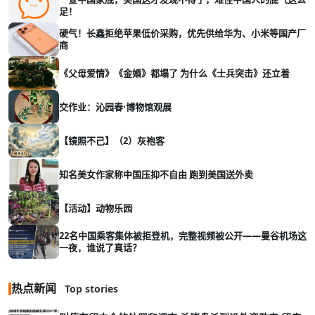
足！
硬气！长鑫拒绝苹果低价采购，优先供给华为、小米等国产厂
商
《父母爱情》《金婚》都塌了 为什么《士兵突击》还立着
交作业：沁园春·博物馆观展
【镜照不己】（2）灰袍客
知名美女作家称中国压抑不自由 跑到美国送外卖
【活动】动物乐园
22名中国乘客集体被拒登机，完整视频被公开——曼谷机场这
一夜，谁说了真话？
热点新闻
Top stories