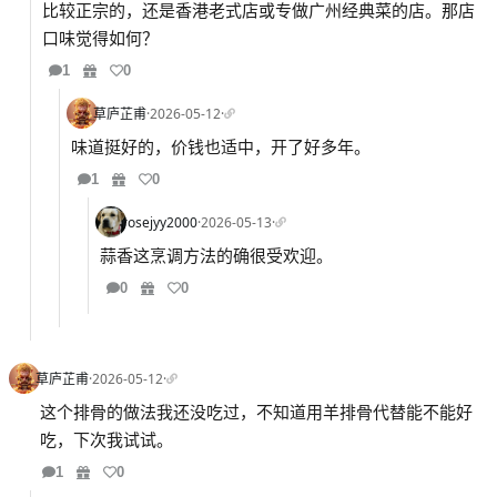
比较正宗的，还是香港老式店或专做广州经典菜的店。那店
口味觉得如何？
1
0
草庐芷甫
·
2026-05-12
·
味道挺好的，价钱也适中，开了好多年。
1
0
rosejyy2000
·
2026-05-13
·
蒜香这烹调方法的确很受欢迎。
0
0
草庐芷甫
·
2026-05-12
·
这个排骨的做法我还没吃过，不知道用羊排骨代替能不能好
吃，下次我试试。
1
0