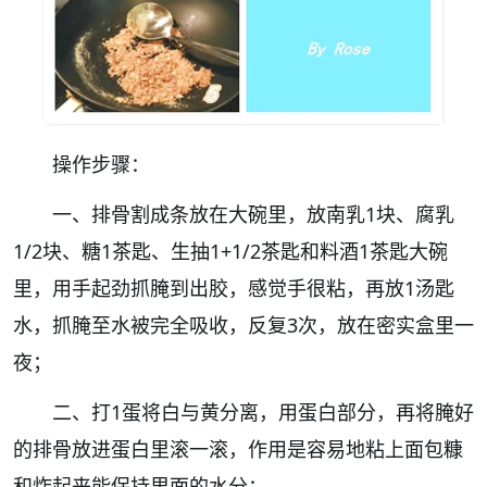
操作步骤：
一、排骨割成条放在大碗里，放南乳1块、腐乳
1/2块、糖1茶匙、生抽1+1/2茶匙和料酒1茶匙大碗
里，用手起劲抓腌到出胶，感觉手很粘，再放1汤匙
水，抓腌至水被完全吸收，反复3次，放在密实盒里一
夜；
二、打1蛋将白与黄分离，用蛋白部分，再将腌好
的排骨放进蛋白里滚一滚，作用是容易地粘上面包糠
和炸起来能保持里面的水分；