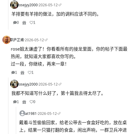
rosejyy2000
·
2026-05-12
·
羊排要有羊排的做法，加的调料应该不同的。
0
1
草庐芷甫
·
2026-05-12
·
rose姐太谦虚了！你看看所有的接龙里面，你的帖子下面最
热闹，就知道大家都喜欢你写的。
过一段，你继续，再来一章！
1
1
rosejyy2000
·
2026-05-12
·
我都不知道写什么好了，第十篇我去得太尽了。
1
0
at1981
·
2026-05-12
·
戴着斗笠偷偷回家，给老公带去一食盒好吃的，放在桌
上，结果一只猫打翻的食盒，闹出声响，一群卫兵冲进