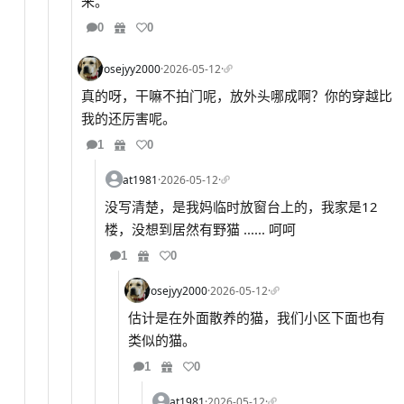
来。
0
0
rosejyy2000
·
2026-05-12
·
真的呀，干嘛不拍门呢，放外头哪成啊？你的穿越比
我的还厉害呢。
1
0
at1981
·
2026-05-12
·
没写清楚，是我妈临时放窗台上的，我家是12
楼，没想到居然有野猫 ...... 呵呵
1
0
rosejyy2000
·
2026-05-12
·
估计是在外面散养的猫，我们小区下面也有
类似的猫。
1
0
at1981
·
2026-05-12
·