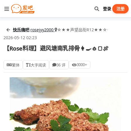
登录
注册
快乐嗨吧
·
rosejyy2000
☆★★声望品衔R12★★☆
·
2026-05-12 02:23
【Rose料理】避风塘南乳排骨👩‍🍳🧄🍞🍖
3000+
繁体
大字阅读
36 评