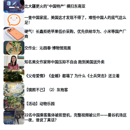
比大疆更火的“中国特产” 横扫东南亚
一查中国家底，美国这才发现不得了，难怪中国人的底气这么
足！
硬气！长鑫拒绝苹果低价采购，优先供给华为、小米等国产厂
商
交作业：沁园春·博物馆观展
知名美女作家称中国压抑不自由 跑到美国送外卖
《父母爱情》《金婚》都塌了 为什么《士兵突击》还立着
【镜照不己】（2）灰袍客
【活动】动物乐园
22名中国乘客集体被拒登机，完整视频被公开——曼谷机场这
一夜，谁说了真话？