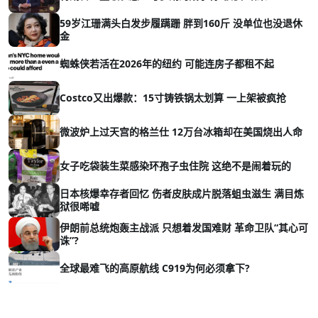
59岁江珊满头白发步履蹒跚 胖到160斤 没单位也没退休
金
蜘蛛侠若活在2026年的纽约 可能连房子都租不起
Costco又出爆款：15寸铸铁锅太划算 一上架被疯抢
微波炉上过天宫的格兰仕 12万台冰箱却在美国烧出人命
女子吃袋装生菜感染环孢子虫住院 这绝不是闹着玩的
日本核爆幸存者回忆 伤者皮肤成片脱落蛆虫滋生 满目炼
狱很唏嘘
伊朗前总统炮轰主战派 只想着发国难财 革命卫队“其心可
诛”?
全球最难飞的高原航线 C919为何必须拿下?