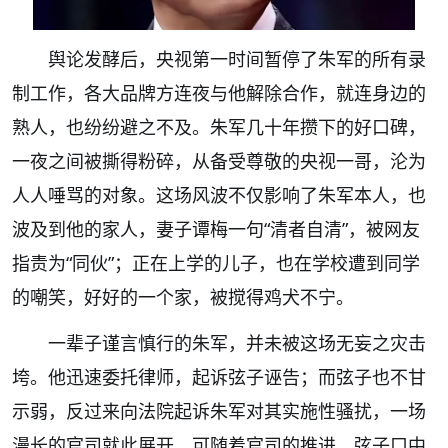
舆论发酵后，央视第一时间暂停了朱军的所有录
制工作，各大品牌方连夜与他解除合作，就连身边的
熟人，也纷纷避之不及。朱军几十年攒下的好口碑，
一夜之间被撕得粉碎，从备受尊敬的央视一哥，沦为
人人唾骂的对象。这场风波不仅影响了朱军本人，也
波及到他的家人，妻子谭梅一句“清者自清”，被网友
指责为“同伙”；正在上学的儿子，也在学校遭到同学
的嘲笑，好好的一个家，被搅得鸡犬不宁。
一辈子谨言慎行的朱军，并未被这场无妄之灾击
垮。他迅速委托律师，起诉弦子诬告；而弦子也不甘
示弱，反过来向法院起诉朱军对其实施性骚扰，一场
漫长的官司就此展开。可随着官司的推进，弦子口中