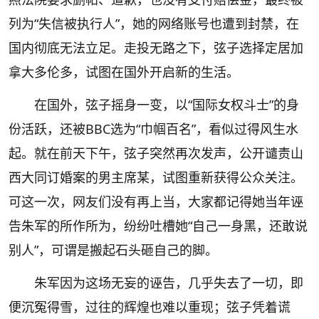
列为“失信被执行人”，她的网络账号也遭到封禁，在
国内彻底无法立足。走投无路之下，弦子选择定居加
拿大多伦多，试图在国外开启新的生活。
在国外，弦子摇身一变，以“国际女权斗士”的身
份活跃，还被BBC选为“巾帼百名”，看似过得风生水
起。就在前天下午，弦子突然再次发声，公开谴责山
西大同订婚案的男主席某，试图重新获得公众关注。
可这一次，网友们没有再上当，大家都记得她当年诬
告朱军的所作所为，纷纷吐槽她“自己一身黑，还敢说
别人”，可谓是搬起石头砸自己的脚。
朱军因为这场无妄的诬告，几乎失去了一切，即
便沉冤得雪，过往的辉煌也难以重现；弦子凭着谎