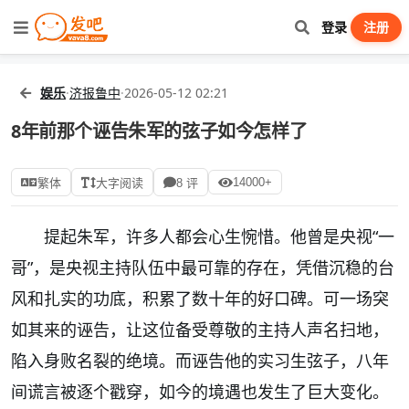
登录
注册
娱乐
·
济报鲁中
·
2026-05-12 02:21
8年前那个诬告朱军的弦子如今怎样了
14000+
繁体
大字阅读
8 评
提起朱军，许多人都会心生惋惜。他曾是央视“一
哥”，是央视主持队伍中最可靠的存在，凭借沉稳的台
风和扎实的功底，积累了数十年的好口碑。可一场突
如其来的诬告，让这位备受尊敬的主持人声名扫地，
陷入身败名裂的绝境。而诬告他的实习生弦子，八年
间谎言被逐个戳穿，如今的境遇也发生了巨大变化。