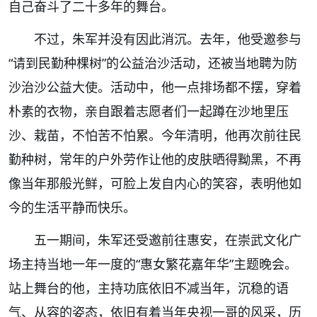
自己奋斗了二十多年的舞台。
不过，朱军并没有因此消沉。去年，他受邀参与
“请到民勤种棵树”的公益治沙活动，还被当地聘为防
沙治沙公益大使。活动中，他一点排场都不摆，穿着
朴素的衣物，亲自跟着志愿者们一起蹲在沙地里压
沙、栽苗，不怕苦不怕累。今年清明，他再次前往民
勤种树，常年的户外劳作让他的皮肤晒得黝黑，不再
像当年那般光鲜，可脸上发自内心的笑容，表明他如
今的生活平静而快乐。
五一期间，朱军还受邀前往惠安，在崇武文化广
场主持当地一年一度的“惠女繁花嘉年华”主题晚会。
站上舞台的他，主持功底依旧不减当年，沉稳的语
气、从容的姿态，依旧有着当年央视一哥的风采，历