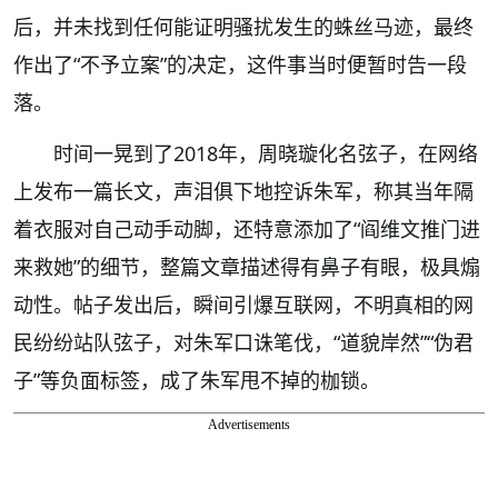
后，并未找到任何能证明骚扰发生的蛛丝马迹，最终
作出了“不予立案”的决定，这件事当时便暂时告一段
落。
时间一晃到了2018年，周晓璇化名弦子，在网络
上发布一篇长文，声泪俱下地控诉朱军，称其当年隔
着衣服对自己动手动脚，还特意添加了“阎维文推门进
来救她”的细节，整篇文章描述得有鼻子有眼，极具煽
动性。帖子发出后，瞬间引爆互联网，不明真相的网
民纷纷站队弦子，对朱军口诛笔伐，“道貌岸然”“伪君
子”等负面标签，成了朱军甩不掉的枷锁。
Advertisements