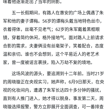
味着他逐渐走出了当年的阴影。
五一长假期间，有路人在惠安的广场上偶遇了朱
军和他的妻子谭梅。56岁的谭梅头戴当地特色丝巾，
衣着得体，丝毫不见老气；62岁的朱军戴着黑框眼
镜，穿着简约休闲，格外接地气。面对路人上前请求
合影的需求，夫妻俩没有丝毫架子，笑着配合，态度
温和亲切。谁也不会想到，这个平易近人的老艺术
家，曾一度被谣言裹挟，陷入万劫不复的境地。
这场风波的源头，要追溯到十二年前。当时21岁
的周晓璇正在央视实习，她声称，6月9日那天，在央
视的化妆间内，遭遇了朱军长达四十多分钟的骚扰，
直到有人推门进入，她才得以脱身。事发第二天，周
晓璇选择报警，警方立即展开全面调查，可一番排查