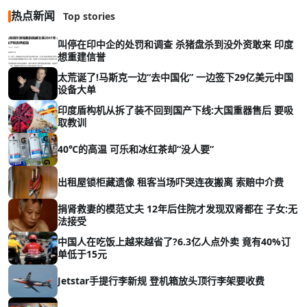
热点新闻
Top stories
叫停在印中企的处罚和调查 杀猪盘杀到没外资敢来 印度
想重建信誉
太荒诞了!马斯克一边“去中国化” 一边签下29亿美元中国
设备大单
印度盾构机从拆了装不回到国产下线:大国重器售后 要吸
取教训
40℃的高温 可乐和冰红茶却“没人要”
出租屋锁柜藏遗像 租客当场吓哭连夜搬离 索赔中介费
捐肾救妻的模范丈夫 12年后住院才发现双肾都在 子女:无
法接受
中国人在吃饭上越来越省了?6.3亿人点外卖 竟有40%订
单低于15元
Jetstar手提行李新规 登机箱放头顶行李架要收费