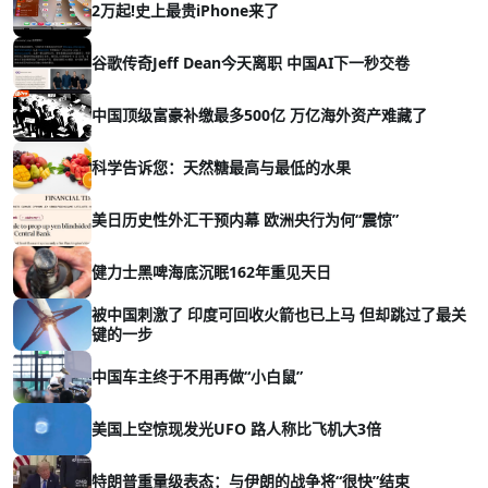
2万起!史上最贵iPhone来了
谷歌传奇Jeff Dean今天离职 中国AI下一秒交卷
中国顶级富豪补缴最多500亿 万亿海外资产难藏了
科学告诉您：天然糖最高与最低的水果
美日历史性外汇干预内幕 欧洲央行为何“震惊”
健力士黑啤海底沉眠162年重见天日
被中国刺激了 印度可回收火箭也已上马 但却跳过了最关
键的一步
中国车主终于不用再做“小白鼠”
美国上空惊现发光UFO 路人称比飞机大3倍
特朗普重量级表态：与伊朗的战争将“很快”结束