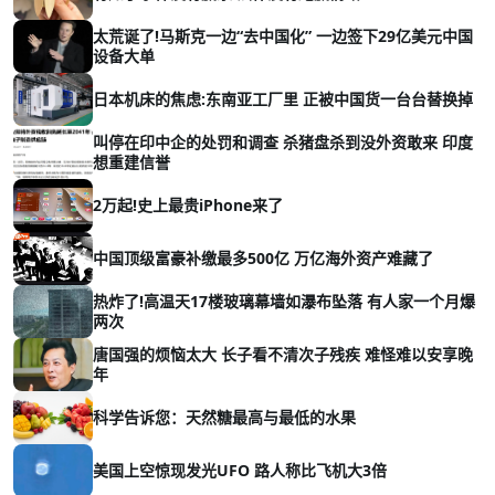
太荒诞了!马斯克一边“去中国化” 一边签下29亿美元中国
设备大单
日本机床的焦虑:东南亚工厂里 正被中国货一台台替换掉
叫停在印中企的处罚和调查 杀猪盘杀到没外资敢来 印度
想重建信誉
2万起!史上最贵iPhone来了
中国顶级富豪补缴最多500亿 万亿海外资产难藏了
热炸了!高温天17楼玻璃幕墙如瀑布坠落 有人家一个月爆
两次
唐国强的烦恼太大 长子看不清次子残疾 难怪难以安享晚
年
科学告诉您：天然糖最高与最低的水果
美国上空惊现发光UFO 路人称比飞机大3倍