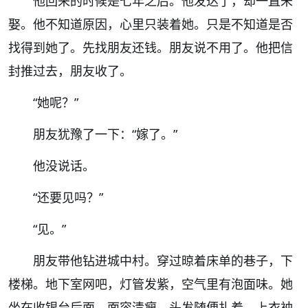
他回来的时候是七年之后。他发达了，却一直未
娶。他不知道原因，心里只装着她。只是不知道是否
找得到她了。先找朋友还钱。朋友说不用了。他把信
封推过去，朋友收了。
“
她呢？
”
朋友犹豫了一下：
“
嫁了。
”
他没说话。
“
还要见吗？
”
“
见。
”
朋友带他钻进城中村。穿过晾着床单的巷子，下
楼梯。地下室网吧，灯管发紫，空气里有泡面味。她
坐在收银台后面。面容清瘦，头发随便扎着。上衣袖