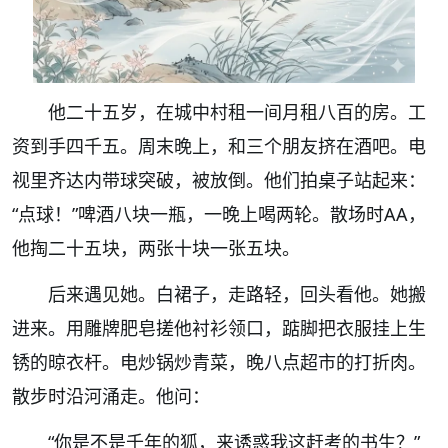
他二十五岁，在城中村租一间月租八百的房。工
资到手四千五。周末晚上，和三个朋友挤在酒吧。电
视里齐达内带球突破，被放倒。他们拍桌子站起来：
“
点球！
”
啤酒八块一瓶，一晚上喝两轮。散场时
AA
，
他掏二十五块，两张十块一张五块。
后来遇见她。白裙子，走路轻，回头看他。她搬
进来。用雕牌肥皂搓他衬衫领口，踮脚把衣服挂上生
锈的晾衣杆。电炒锅炒青菜，晚八点超市的打折肉。
散步时沿河涌走。他问：
“
你是不是千年的狐，来诱惑我这赶考的书生？
”