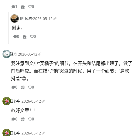
1
0
且听风吟
·
2026-05-12
·
谢谢。
0
0
轻舟
·
2026-05-12
·
我注意到文中“买橘子”的细节，在开头和结尾都出现了，做了
前后呼应。而在描写“他”哭泣的时候，用了一个细节：“肩膀
抖着”😊。
0
0
狂心中
·
2026-05-12
·
👍好文章！！
0
0
狂心中
·
2026-05-12
·