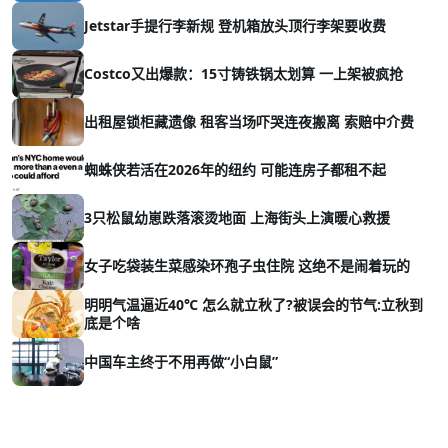
Jetstar手提行李新规 登机箱放头顶行李架要收费
Costco又出爆款：15寸铸铁锅太划算 一上架被疯抢
出租屋锁柜藏遗像 租客当场吓哭连夜搬离 索赔中介费
蜘蛛侠若活在2026年的纽约 可能连房子都租不起
3只松鼠幼崽跌落滚烫地面 上海街头上演暖心救援
女子吃袋装生菜感染环孢子虫住院 这绝不是闹着玩的
明明气温逼近40℃ 怎么就立秋了?被误会的节气:立秋到
底是个啥
中国车主终于不用再做“小白鼠”