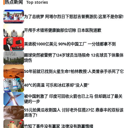
热点新闻
Top stories
为了总统梦 阿塔尔烈日下怒怼吉普赛游民:这里不是你家!
开颅手术错将健康脑部位切除 日本医院道歉
美退税1000亿美元 90%的中国工厂 一分钱都拿不到
踢球突然被雷劈了!24岁球员当场殒命 12名球员下体集体
烧伤
50年前就已找到火星生命?柏林教授:人类曾亲手杀死了它
40℃的高温 可乐和冰红茶却“没人要”
被中国刺激了 印度可回收火箭也已上马 但却跳过了最关
键的一步
55元拍黄瓜收割国人 讨好老外狂揽27亿 鼎泰丰的双标该
退场了!
竹知了事件没有赢家 法律没有跑赢情绪