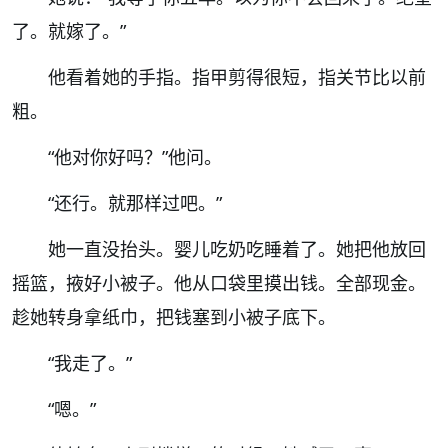
了。就嫁了。
”
他看着她的手指。指甲剪得很短，指关节比以前
粗。
“
他对你好吗？
”
他问。
“
还行。就那样过吧。
”
她一直没抬头。婴儿吃奶吃睡着了。她把他放回
摇篮，掖好小被子。他从口袋里摸出钱。全部现金。
趁她转身拿纸巾，把钱塞到小被子底下。
“
我走了。
”
“
嗯。
”