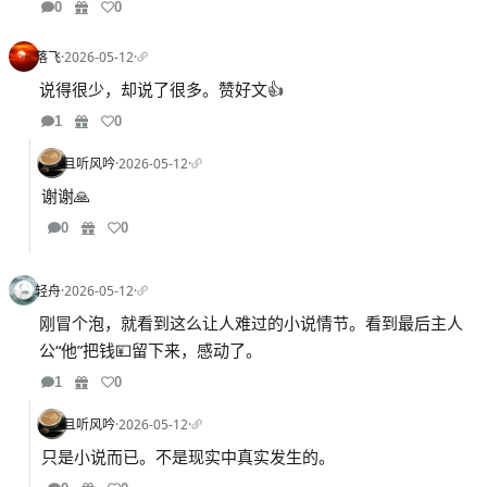
0
0
落飞
·
2026-05-12
·
说得很少，却说了很多。赞好文👍
1
0
且听风吟
·
2026-05-12
·
谢谢🙏
0
0
轻舟
·
2026-05-12
·
刚冒个泡，就看到这么让人难过的小说情节。看到最后主人
公“他”把钱💴留下来，感动了。
1
0
且听风吟
·
2026-05-12
·
只是小说而已。不是现实中真实发生的。