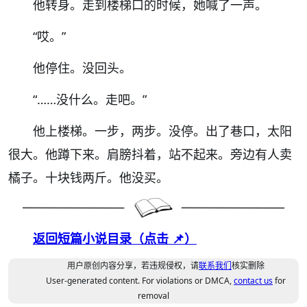
他转身。走到楼梯口的时候，她喊了一声。
“
哎。
”
他停住。没回头。
“……
没什么。走吧。
”
他上楼梯。一步，两步。没停。出了巷口，太阳
很大。他蹲下来。肩膀抖着，站不起来。旁边有人卖
橘子。十块钱两斤。他没买。
返回短篇小说目录（点击 📌）
用户原创内容分享，若违规侵权，请
联系我们
核实删除
User-generated content. For violations or DMCA,
contact us
for
removal