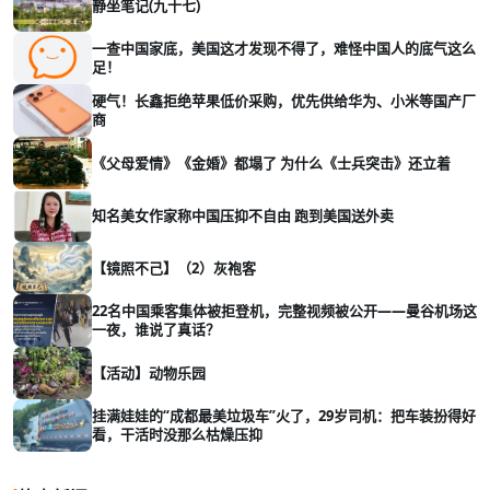
静坐笔记(九十七)
一查中国家底，美国这才发现不得了，难怪中国人的底气这么
足！
硬气！长鑫拒绝苹果低价采购，优先供给华为、小米等国产厂
商
《父母爱情》《金婚》都塌了 为什么《士兵突击》还立着
知名美女作家称中国压抑不自由 跑到美国送外卖
【镜照不己】（2）灰袍客
22名中国乘客集体被拒登机，完整视频被公开——曼谷机场这
一夜，谁说了真话？
【活动】动物乐园
挂满娃娃的“成都最美垃圾车”火了，29岁司机：把车装扮得好
看，干活时没那么枯燥压抑