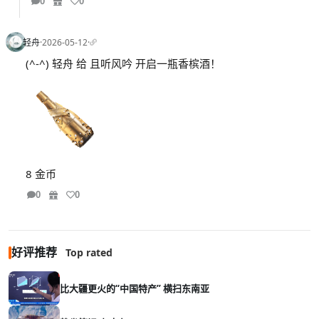
0
0
轻舟
·
2026-05-12
·
(^-^) 轻舟 给 且听风吟 开启一瓶香槟酒！
8 金币
0
0
好评推荐
Top rated
比大疆更火的“中国特产” 横扫东南亚