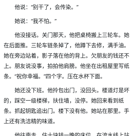
他说：
“
别干了，会传染。
”
她说：
“
我不怕。
”
他没接话。关门那天，他把桌椅搬上三轮车。她
在后面推。三轮车链条掉了，他蹲下去修，满手油。
她在旁边站着，影子落在他的背上。欠朋友的钱还不
上。朋友说没事，拍拍他肩膀。他坐在出租屋里写纸
条。
“
祝你幸福。
”
四个字。压在水杯下面。
她还没下班。他拎包出门，没回头。楼道灯是坏
的，踩空一级楼梯，扶住墙，没停。她回来看到纸
条。抓起钥匙追出门。楼下没有他。她站在那里。手
上还有洗洁精的味道。
他往南走。住十块钱一晚的床位。在流水线上站