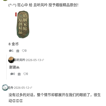
(^-^) 狂心中 给 且听风吟 授予婚版精品原创！
8 金币
1
0
且听风吟
·
2026-05-13
·
谢谢🙏
0
0
轻舟
·
2026-05-12
·
没有过多的对话，整个情节却都展开在我们的眼前了，很生
动👏👏👏