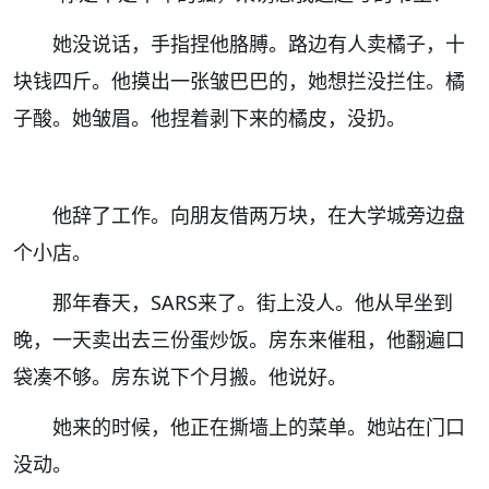
她没说话，手指捏他胳膊。路边有人卖橘子，十
块钱四斤。他摸出一张皱巴巴的，她想拦没拦住。橘
子酸。她皱眉。他捏着剥下来的橘皮，没扔。
他辞了工作。向朋友借两万块，在大学城旁边盘
个小店。
那年春天，
SARS
来了。街上没人。他从早坐到
晚，一天卖出去三份蛋炒饭。房东来催租，他翻遍口
袋凑不够。房东说下个月搬。他说好。
她来的时候，他正在撕墙上的菜单。她站在门口
没动。