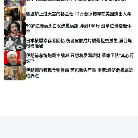
微波炉上过天宫的格兰仕 12万台冰箱却在美国烧出人命
59岁江珊满头白发步履蹒跚 胖到160斤 没单位也没退休
金
日本核爆幸存者回忆 伤者皮肤成片脱落蛆虫滋生 满目炼
狱很唏嘘
伊朗前总统炮轰主战派 只想着发国难财 革命卫队“其心可
诛”?
伊朗超市频现食物偷窃 面包丢失严重 专家:经济危机逼近
临界点