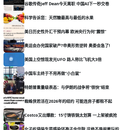
谷歌传奇Jeff Dean今天离职 中国AI下一秒交卷
科学告诉您：天然糖最高与最低的水果
美日历史性外汇干预内幕 欧洲央行为何“震惊”
奥运会办完国家破产?申奥形势逆转 奥委会急了!
美国上空惊现发光UFO 路人称比飞机大3倍
中国车主终于不用再做“小白鼠”
特朗普重量级表态：与伊朗的战争将“很快”结束
蜘蛛侠若活在2026年的纽约 可能连房子都租不起
Costco又出爆款：15寸铸铁锅太划算 一上架被疯抢
女子吃袋装生菜感染环孢子虫住院 这绝不是闹着玩的