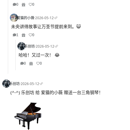
0
0
爱猫的小薇
·
2026-05-12
·
未央讲得故事让万圣节提前来到。😺
1
0
乐创坊
·
2026-05-12
·
哈哈！又过一次！ 😂
0
0
乐创坊
·
2026-05-12
·
(^-^) 乐创坊 给 爱猫的小薇 赠送一台三角钢琴！