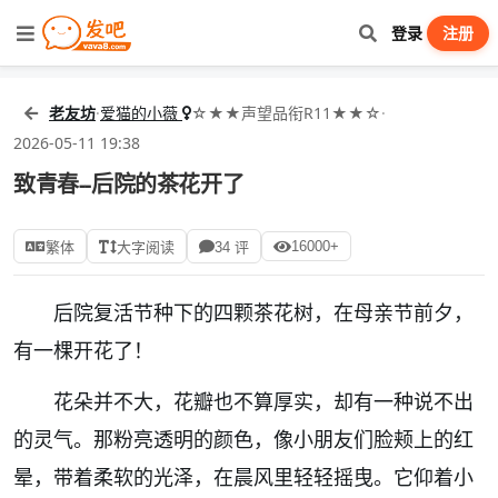
登录
注册
老友坊
·
爱猫的小薇
☆★★声望品衔R11★★☆
·
2026-05-11 19:38
致青春--后院的茶花开了
16000+
繁体
大字阅读
34 评
后院复活节种下的四颗茶花树，在母亲节前夕，
有一棵开花了！
花朵并不大，花瓣也不算厚实，却有一种说不出
的灵气。那粉亮透明的颜色，像小朋友们脸颊上的红
晕，带着柔软的光泽，在晨风里轻轻摇曳。它仰着小