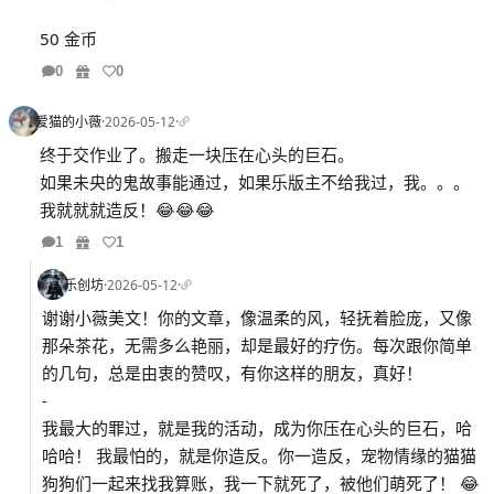
50 金币
0
0
爱猫的小薇
·
2026-05-12
·
终于交作业了。搬走一块压在心头的巨石。
如果未央的鬼故事能通过，如果乐版主不给我过，我。。。
我就就就造反！😂😂😂
1
1
乐创坊
·
2026-05-12
·
谢谢小薇美文！你的文章，像温柔的风，轻抚着脸庞，又像
那朵茶花，无需多么艳丽，却是最好的疗伤。每次跟你简单
的几句，总是由衷的赞叹，有你这样的朋友，真好！
-
我最大的罪过，就是我的活动，成为你压在心头的巨石，哈
哈哈！ 我最怕的，就是你造反。你一造反，宠物情缘的猫猫
狗狗们一起来找我算账，我一下就死了，被他们萌死了！ 😂