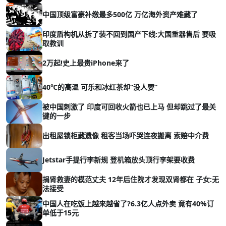
中国顶级富豪补缴最多500亿 万亿海外资产难藏了
印度盾构机从拆了装不回到国产下线:大国重器售后 要吸
取教训
2万起!史上最贵iPhone来了
40℃的高温 可乐和冰红茶却“没人要”
被中国刺激了 印度可回收火箭也已上马 但却跳过了最关
键的一步
出租屋锁柜藏遗像 租客当场吓哭连夜搬离 索赔中介费
Jetstar手提行李新规 登机箱放头顶行李架要收费
捐肾救妻的模范丈夫 12年后住院才发现双肾都在 子女:无
法接受
中国人在吃饭上越来越省了?6.3亿人点外卖 竟有40%订
单低于15元