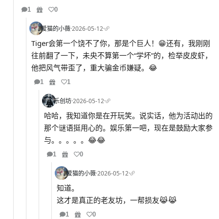
1
0
爱猫的小薇
·
2026-05-12
·
Tiger会第一个饶不了你，那是个巨人！😁还有，我刚刚
往前翻了一下，未央不算第一个“学坏”的，检举皮皮虾，
他把风气带歪了，重大骗金币嫌疑。😂
1
1
乐创坊
·
2026-05-12
·
哈哈，我知道你是在开玩笑。说实话，他为活动出的
那个谜语挺用心的。娱乐第一吧，现在是鼓励大家参
与。。。。。😂😂
1
0
爱猫的小薇
·
2026-05-12
·
知道。
这才是真正的老友坊，一帮损友😹😹
1
0