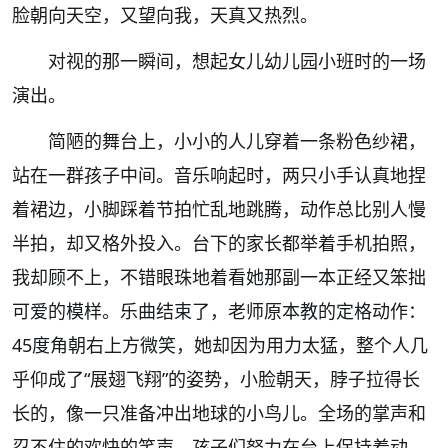
脸朝向天空，又望向我，天真又热烈。
对视的那一瞬间，想起女儿幼儿园小班时的一场
演出。
简陋的舞台上，小小的人儿穿着一条粉色纱裙，
站在一群孩子中间。音乐响起时，两只小手认真地捏
着裙边，小脚踩着节拍忙乱地跳腾，动作总比别人慢
半拍，却又格外投入。台下的家长都举着手机拍照，
我却顾不上，不错眼珠地着看她那副一本正经又笨拙
可爱的模样。乐曲结束了，老师原本教的定格动作：
45度角朝右上方微笑，她却因为用力太猛，整个人几
乎仰成了“展翅飞翔”的姿势，小脸朝天，脖子拉得长
长的，像一只准备冲出地球的小鸟儿。全场的掌声和
忍不住的欢快的笑声。孩子们努力在台上保持着动