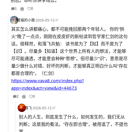
别忍。想听你讲李翊云。
1
0
爱猫的小薇
·
2026-05-12
·
其实怎么讲都痛心，都不可能挽回那两个年轻人。 你的“拱
火”晚了一点点，刚刚在皮皮虾的新帖读到哲学家仁剑的这句
话，很释然，和落飞共勉： 读书是为了【知】而不是为了
【识】。尽量多【知道】这个世界上所有人的想法，才能够
尽可能通透，才能意会种种“思想”。但尽量少“识”，意思是尽
量少做什么对错、好坏的判断，才能够真正明白什么叫“存在
都是合理的”。（仁剑）
https://www.vava8.com/index.php?
app=index&act=view&id=44673
2
0
落飞
·
2026-05-12
·
别人的人生，到底发生了什么，如何发生的，我们无从
判断；这是我的看法。“存在即合理”，被用滥了，不提也
罢。