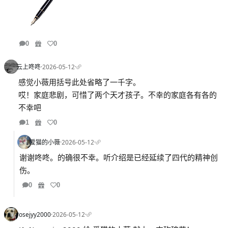
0
0
云上咚咚
·
2026-05-12
·
感觉小薇用括号此处省略了一千字。
哎！家庭悲剧，可惜了两个天才孩子。不幸的家庭各有各的
不幸吧
1
0
爱猫的小薇
·
2026-05-12
·
谢谢咚咚。的确很不幸。听介绍是已经延续了四代的精神创
伤。
0
0
rosejyy2000
·
2026-05-12
·