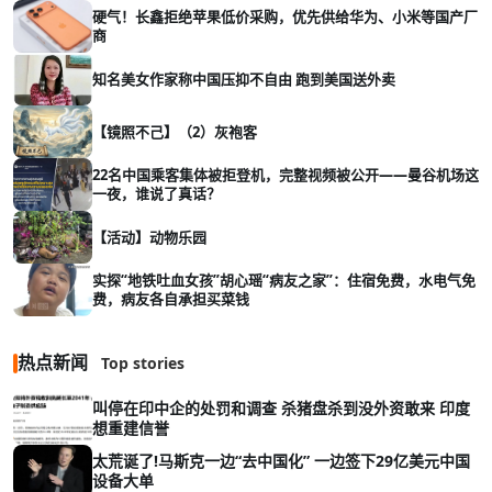
硬气！长鑫拒绝苹果低价采购，优先供给华为、小米等国产厂
商
知名美女作家称中国压抑不自由 跑到美国送外卖
【镜照不己】（2）灰袍客
22名中国乘客集体被拒登机，完整视频被公开——曼谷机场这
一夜，谁说了真话？
【活动】动物乐园
实探“地铁吐血女孩”胡心瑶“病友之家”：住宿免费，水电气免
费，病友各自承担买菜钱
热点新闻
Top stories
叫停在印中企的处罚和调查 杀猪盘杀到没外资敢来 印度
想重建信誉
太荒诞了!马斯克一边“去中国化” 一边签下29亿美元中国
设备大单