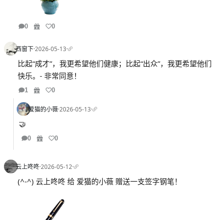
0
0
西窗下
·
2026-05-13
·
比起“成才”，我更希望他们健康；比起“出众”，我更希望他们
快乐。- 非常同意！
1
0
爱猫的小薇
·
2026-05-13
·
🤝
0
0
云上咚咚
·
2026-05-12
·
(^-^) 云上咚咚 给 爱猫的小薇 赠送一支签字钢笔！