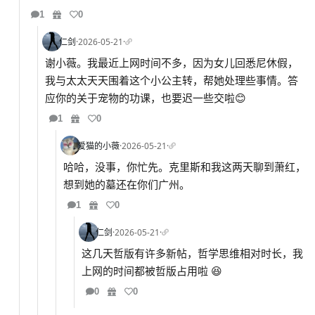
1
0
仁剑
·
2026-05-21
·
谢小薇。我最近上网时间不多，因为女儿回悉尼休假，
我与太太天天围着这个小公主转，帮她处理些事情。答
应你的关于宠物的功课，也要迟一些交啦😊
1
0
爱猫的小薇
·
2026-05-21
·
哈哈，没事，你忙先。克里斯和我这两天聊到萧红，
想到她的墓还在你们广州。
1
0
仁剑
·
2026-05-21
·
这几天哲版有许多新帖，哲学思维相对时长，我
上网的时间都被哲版占用啦 😆
0
0