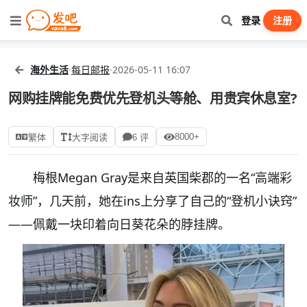
登录
注册
海外生活
·
每日邮报
·
2026-05-11 16:07
网购挂牌能免费优先登机头等舱、用贵宾休息室?
8000+
繁体
大字阅读
6 评
梅根Megan Gray是来自英国柴郡的一名“高端彩
妆师”，几天前，她在ins上分享了自己的“登机小诀窍”
——佩戴一块印着向日葵花朵的脖挂牌。