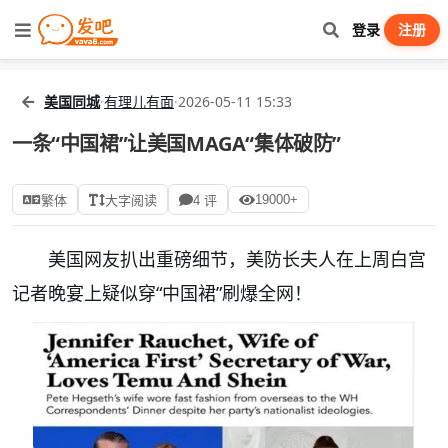
登录
注册
美国同城
·
有理儿有面
·
2026-05-11 15:33
一条“中国裙”让美国MAGA“集体破防”
19000+
繁体
大字阅读
4 评
美国网友扒出重磅细节，美防长夫人在上周白宫
记者晚宴上疑似穿“中国裙”刷爆全网！