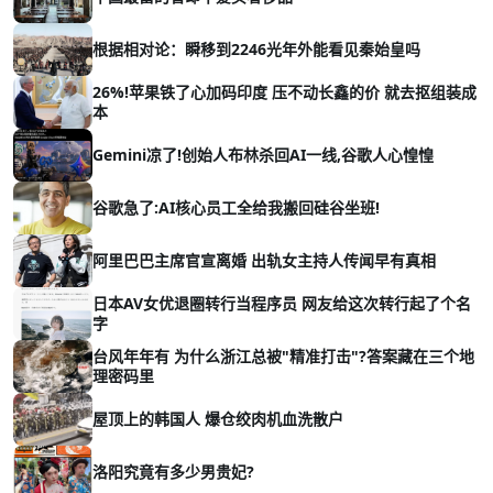
根据相对论：瞬移到2246光年外能看见秦始皇吗
26%!苹果铁了心加码印度 压不动长鑫的价 就去抠组装成
本
Gemini凉了!创始人布林杀回AI一线,谷歌人心惶惶
谷歌急了:AI核心员工全给我搬回硅谷坐班!
阿里巴巴主席官宣离婚 出轨女主持人传闻早有真相
日本AV女优退圈转行当程序员 网友给这次转行起了个名
字
台风年年有 为什么浙江总被"精准打击"?答案藏在三个地
理密码里
屋顶上的韩国人 爆仓绞肉机血洗散户
洛阳究竟有多少男贵妃?