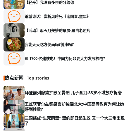
【轻舟】我没有多余的分给你
荒城诗话：赏析风吟兄《沁园春.童年》
【活动】那五月美妙的早晨-黑白老照片
我能天天吃方便面吗?健康吗?
砸 1700 亿建核电！中国为何非要大力发展核电？
热点新闻
Top stories
拜登前列腺癌扩散至骨骼 儿子含泪:83岁不堪放疗折磨
王虹获菲尔兹奖感言却独漏北大:中国高等教育为何让她
感到挫败?
三国结成“生死同盟” 盟约即日起生效 又一个大三角出现
了