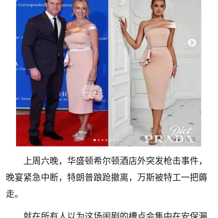
上周六晚，华盛顿希尔顿酒店外突发枪击事件，
晚宴紧急中断，特朗普踉跄撤离，万斯被特工一把薅
走。
就在所有人以为这场闹剧的槽点会集中在安保漏