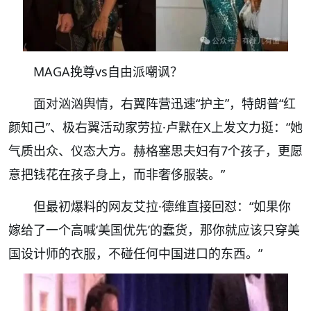
MAGA挽尊vs自由派嘲讽？
面对汹汹舆情，右翼阵营迅速“护主”，特朗普“红
颜知己”、极右翼活动家劳拉·卢默在X上发文力挺：“她
气质出众、仪态大方。赫格塞思夫妇有7个孩子，更愿
意把钱花在孩子身上，而非奢侈服装。”
但最初爆料的网友艾拉·德维直接回怼：“如果你
嫁给了一个高喊‘美国优先’的蠢货，那你就应该只穿美
国设计师的衣服，不碰任何中国进口的东西。”