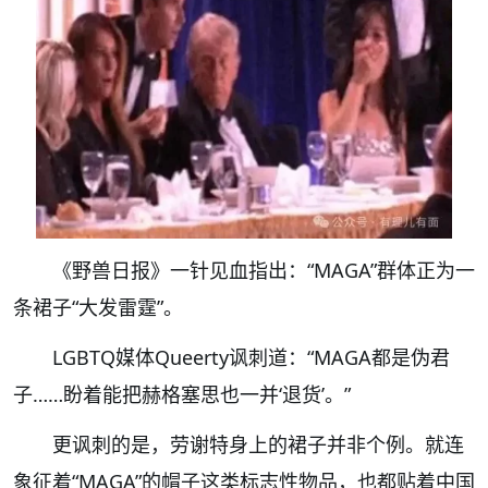
《野兽日报》一针见血指出：“MAGA”群体正为一
条裙子“大发雷霆”。
LGBTQ媒体Queerty讽刺道：“MAGA都是伪君
子……盼着能把赫格塞思也一并‘退货’。”
更讽刺的是，劳谢特身上的裙子并非个例。就连
象征着“MAGA”的帽子这类标志性物品，也都贴着中国