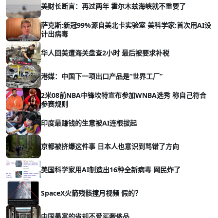
美财长断言：再过两年 霍尔木兹海峡就不重要了
萨克斯:新冠99%源自美北卡实验室 美科学家:首次用AI设
计出病毒
华人回美遭海关盘查2小时 最后被要求补税
港媒：中国下一项出口产品是“世界工厂”
2米08前NBA中锋坎特宣布参加WNBA选秀 称自己符合
参赛规则
印度最赚钱的生意被AI连根拔起
京都被挤爆这件事 日本人也意识到骂错了方向
美国科学家用AI制造出16种全新病毒 网民炸了
SpaceX火箭残骸撞月视频 假的？
中国最富的省却不爱买奢侈品