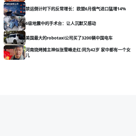
禁运倒计时下的反常增长：欧盟6月俄气进口猛增14%
6级地震中的手术台：让人沉默又感动
美国最大的robotaxi公司买了3200辆中国电车
河南烧烤摊主神似张雪峰走红:同为42岁 家中都有一个女
儿