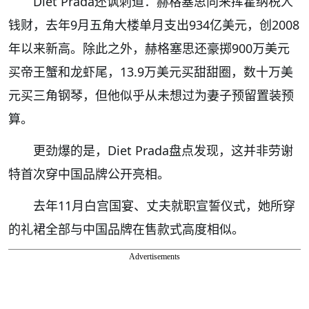
Diet Prada还讽刺道：赫格塞思向来挥霍纳税人
钱财，去年9月五角大楼单月支出934亿美元，创2008
年以来新高。除此之外，赫格塞思还豪掷900万美元
买帝王蟹和龙虾尾，13.9万美元买甜甜圈，数十万美
元买三角钢琴，但他似乎从未想过为妻子预留置装预
算。
更劲爆的是，Diet Prada盘点发现，这并非劳谢
特首次穿中国品牌公开亮相。
去年11月白宫国宴、丈夫就职宣誓仪式，她所穿
的礼裙全部与中国品牌在售款式高度相似。
Advertisements