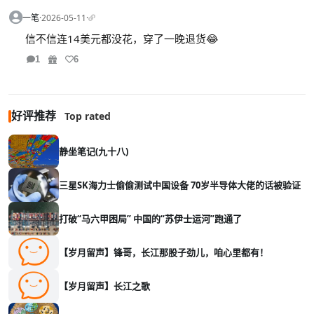
一笔
·
2026-05-11
·
信不信连14美元都没花，穿了一晚退货😂
1
6
好评推荐
Top rated
静坐笔记(九十八)
三星SK海力士偷偷测试中国设备 70岁半导体大佬的话被验证
打破“马六甲困局” 中国的“苏伊士运河”跑通了
【岁月留声】锋哥，长江那股子劲儿，咱心里都有！
【岁月留声】长江之歌