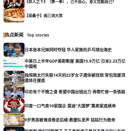
《异人之下》（第一季），己不由心，身又岂能由己？
【采桑子】阅三词大笑
热点新闻
Top stories
日本张本兄妹同时夺冠 华人家族的乒乓球出海史
中美日上半年GDP差距断崖 美国15.9万亿 日本2.23万亿
中国呢
独闯南太行失联14天的22岁女子遗体被找到:背包现崖顶
遗体在崖底
印尼有个不情之请 希望中国出钱出力 再帮忙修一条铁路
印度一口气卖10家国企 莫迪“大国梦”靠卖家底续命
9岁男孩被海浪卷走后续:救援队发声 姑姑行为致命