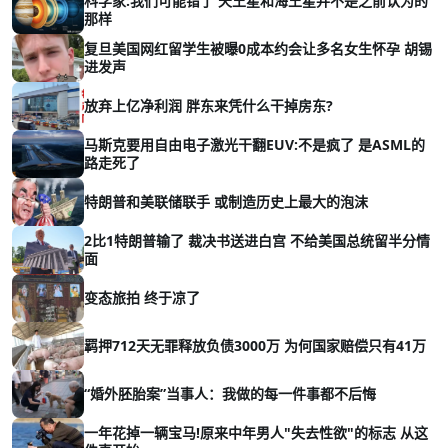
科学家:我们可能错了 天王星和海王星并不是之前认为的
那样
复旦美国网红留学生被曝0成本约会让多名女生怀孕 胡锡
进发声
放弃上亿净利润 胖东来凭什么干掉房东?
马斯克要用自由电子激光干翻EUV:不是疯了 是ASML的
路走死了
特朗普和美联储联手 或制造历史上最大的泡沫
2比1特朗普输了 裁决书送进白宫 不给美国总统留半分情
面
变态旅拍 终于凉了
羁押712天无罪释放负债3000万 为何国家赔偿只有41万
“婚外胚胎案”当事人：我做的每一件事都不后悔
一年花掉一辆宝马!原来中年男人"失去性欲"的标志 从这