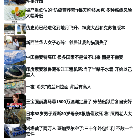
件事开始
被严重低估的“防癌营养素”!每天吃够30克 多种癌症风险
大幅降低
伪史论已经进化到地月飞升、神魔大战和克苏鲁版本
新西兰华人女子心碎：邻居让我的猫消失了
中国需要特高压 很多国家不是做不出来 而是不需要
印度索要雅鲁藏布江工程机密:当了半辈子水霸 开始以己
度人
一夜“消失”的兰州拉面 背后有高人
王宝强前妻马蓉1500万澳洲定居了 宋喆出狱后各自安好
日本58岁男子踩断80岁母亲8根肋骨致死 称“照顾老人太
累”
塔塔裁了两万人 班加罗尔空了:三十年外包红利 不敌一个
软件