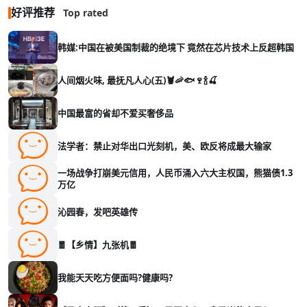
好评推荐
Top rated
韩媒:中国在被美国制裁的绝境下 竟然在芯片技术上反超韩国
人间烟火味, 最抚凡人心(五)🦞🦐🐟🍷🍾🍒
中国最富的省却不爱买奢侈品
法学者：禁止对华出口光刻机，美、欧反将成最大输家
一场战争打崩美元信用，人民币涌入六大主权国，熊猫债1.3
万亿
沁园春，发吧英雄传
🧧【乡情】九张机🧧
我能天天吃方便面吗?健康吗?