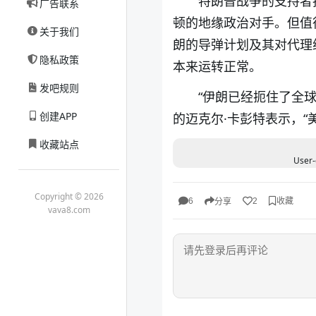
特朗普战争的支持者
广告联系
顿的地缘政治对手。但值
关于我们
朗的导弹计划及其对代理
隐私政策
本来运转正常。
发吧规则
“伊朗已经扼住了全
创建APP
的迈克尔·卡彭特表示，
收藏站点
User-
Copyright © 2026
收藏
6
2
分享
vava8.com