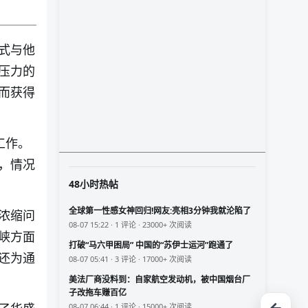
式与他
压力的
而获得
工作。
，情况
48小时热帖
全球第一性感女神回归!网友:亮相3分钟我就沦陷了
浓缩问
08-07 15:22 · 1 评论 · 23000+ 次阅读
峡方面
打破“马六甲困局” 中国的“苏伊士运河”跑通了
还为通
08-07 05:41 · 3 评论 · 17000+ 次阅读
美法厂商没料到：自家航空发动机，被中国烟台厂
子改拖车赚百亿
08-07 06:44 · 1 评论 · 15000+ 次阅读