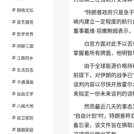
网络文坛
“特朗普政府只是急
峡内建立一定程度的航行自由。”
音艺摄苑
董事戴维·坦嫩鲍姆表示
哲学世界
白宫方面对此予以否
闲聊三国
掌握着所有牌面，他明智
江南同乡
由于全球能源价格持
生活百态
前提下，对伊朗的战争已
卡通漫画
谈判内容以尽快开放霍尔
来拟定一份未来谈判的谅
自由文学
八闽大地
然而最近几天的事态
“自由计划”时，特朗普
自卫家防
备忘录，该文件旨在换取
婚姻家庭