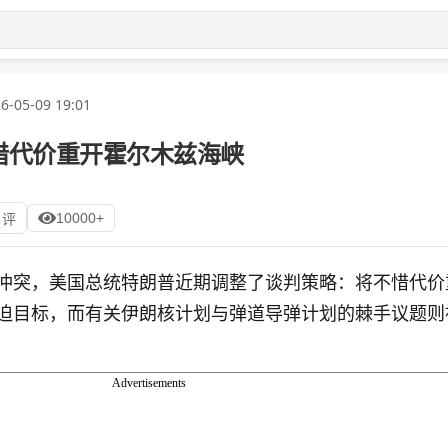
6-05-09 19:01
惜代价重开霍尔木兹海峡
10000+
 评
冲突，美国总统特朗普近期调整了谈判策略：将不惜代价
迫目标，而有关伊朗核计划与弹道导弹计划的棘手议题则
Advertisements