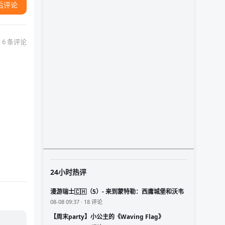
后评论
 6 条评论
24小时热评
漫游瑞士🇨🇭（5）- 来到蒙特勒：西庸城堡和沃韦
08-08 09:37 · 18 评论
【周末party】小公主的《Waving Flag》