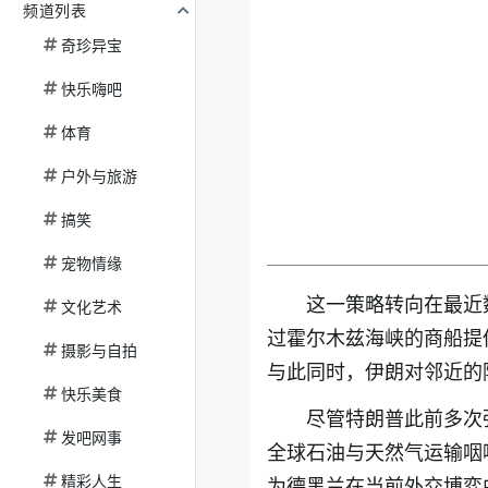
频道列表
奇珍异宝
快乐嗨吧
体育
户外与旅游
搞笑
宠物情缘
这一策略转向在最近
文化艺术
过霍尔木兹海峡的商船提
摄影与自拍
与此同时，伊朗对邻近的
快乐美食
尽管特朗普此前多次
发吧网事
全球石油与天然气运输咽
精彩人生
为德黑兰在当前外交博弈