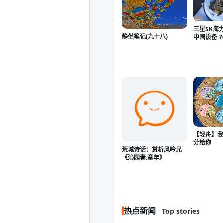
三星SK海
静坐笔记(九十八)
中国设备 
佬的话被
【轻舟】
分给你
荒城诗话：赏析风吟兄
《沁园春.童年》
热点新闻
Top stories