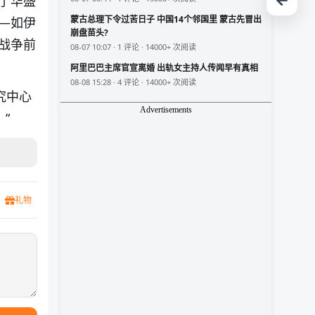
了华盛
蒙古总理下令过苦日子 中国14个邻国里 蒙古先冒出
—如伊
崩盘苗头?
战争前
08-07 10:07 · 1 评论 · 14000+ 次阅读
阿里巴巴主席官宣离婚 出轨女主持人传闻早有真相
08-08 15:28 · 4 评论 · 14000+ 次阅读
究中心
Advertisements
”
礼物