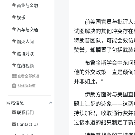
商业与金融
娱乐
前美国官员与批评人
汽车与交通
试图解决的其他冲突存在
特朗普团队，可能会效仿
烟火人间
赞誉，却搁置了包括武装
谜语对联
布鲁金斯学会中东问
在线视频
他的外交政策一直是颠倒
查看全部频道
并非如此。”
创建新频道
伊朗方面对与美国直
网站信息
题上让步的迹象——这两
联系我们
持续加码，收取通行费并
过该水道的船只制定了新
Contact Us