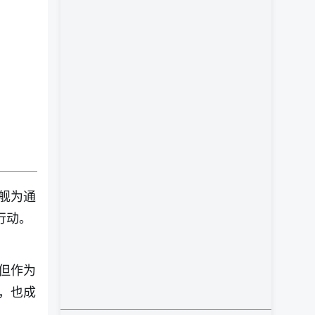
舰为通
行动。
但作为
，也成