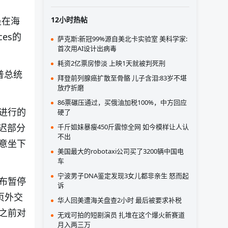
是在海
12小时热帖
ces的
萨克斯:新冠99%源自美北卡实验室 美科学家:
首次用AI设计出病毒
耗资2亿票房惨淡 上映1天就被判死刑
普总统
拜登前列腺癌扩散至骨骼 儿子含泪:83岁不堪
放疗折磨
86票碾压通过，买俄油加税100%，中方回应
进行的
硬了
迟部分
千斤姐妹暴瘦450斤震惊全网 如今模样让人认
不出
意坐下
美国最大的robotaxi公司买了3200辆中国电
车
宁波男子DNA鉴定发现3女儿都非亲生 怒而起
布暂停
诉
页外交
华人回美遭海关盘查2小时 最后被要求补税
之前对
无戏可拍的短剧演员 扎堆在这个爆火新赛道
月入两三万