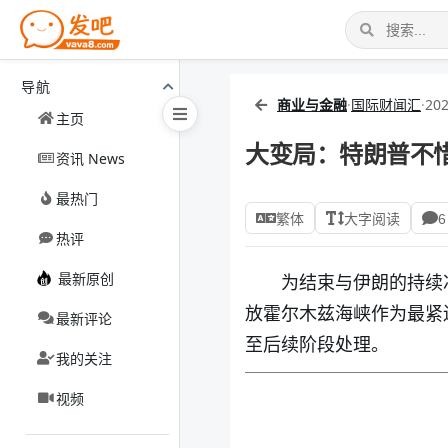
导航
商业与金融
·
国际财闻汇
·
202
主页
大变局：特朗普不
资讯 News
最热门
繁体
大字阅读
6
热评
最新原创
为结束与伊朗的持续
放霍尔木兹海峡作为最紧
最新评论
至后续阶段处理。
我的关注
视频