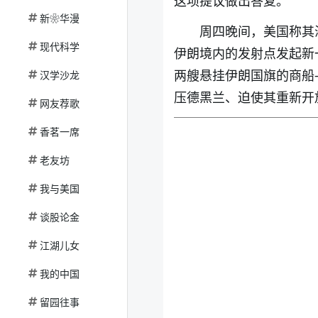
这项提议做出答复。
新❀华漫
周四晚间，美国称其
现代科学
伊朗境内的发射点发起新一
两艘悬挂伊朗国旗的商船
汉学沙龙
压德黑兰、迫使其重新开
网友荐歌
香茗一席
老友坊
我与美国
谈股论金
江湖儿女
我的中国
留园往事