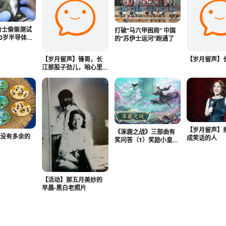
力士偷偷测试
打破“马六甲困局” 中国
70岁半导体大
的“苏伊士运河”跑通了
验证
【岁月留声】锋哥，长
【岁月留声】
江那股子劲儿，咱心里
都有！
【岁月留声】
《涿鹿之战》三部曲有
我没有多余的
成笑话的人
奖问答（1）奖励小皇冠
（👑）
【活动】那五月美妙的
早晨-黑白老照片