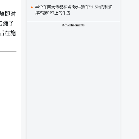
半个车圈大佬都在骂"吹牛造车":1.5%的利润
随即对
撑不起PPT上的牛皮
击瘫了
Advertisements
旨在施