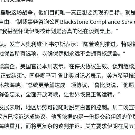
于摆脱这场战争，他们目前唯一真正想要实现的目标，就
制裁事务咨询公司Blackstone Compliance Servi
，“我甚至怀疑伊朗核计划是否真的还在谈判桌上。”
认。发言人奥利维亚·韦尔斯表示：“随着谈判推进，特朗
地保留所有选项，以确保伊朗永远不会拥有核武器。”
续高企，美国官员本周表示，在停火协议生效、谈判继续
“正式结束”。国务卿马可·鲁比奥对记者表示，美方希望推
木兹海峡。“总统更希望达成一项协议，”鲁比奥说，“他愿
解备忘录，全面开放海峡，让世界恢复正常运转。”
发展表明，地区局势可能随时脱离白宫的控制。周二晚宣
称双方已接近达成协议。他所依据的是一份提交给伊朗的单
海峡重开，而将更复杂的谈判推迟。美方要求伊朗在周五