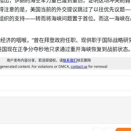
指出，伊朗的海空军力量已遭到重创，证明这场冲突削弱
得注意的是，美国当前的外交提议跳过了以往优先议题—
组织的支持——转而将海峡问题置于首位。而这一海峡在
球经济的咽喉，”曾在拜登政府任职、现供职于国际战略研
“美国现在正争分夺秒地只求通过重开海峡恢复到战前状态。
用户发布内容分享，若违规侵权，请
联系我们
核实删除
generated content. For violations or DMCA,
contact us
for removal