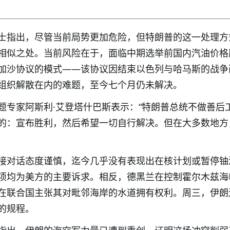
士指出，尽管当前局势更加危险，但特朗普的这一处理方
相似之处。当前风险在于，面临中期选举前国内汽油价格
加沙协议的模式——该协议因结束以色列与哈马斯的战争
组织解散在内的难题，至今七个月仍未解决。
题专家阿斯利·艾登塔什巴斯表示：“特朗普总统不做善后
的：宣布胜利，然后希望一切自行解决。但在大多数地方
接对话态度谨慎，迄今几乎没有表现出在核计划或暂停铀
项均为美方的主要诉求。相反，德黑兰在控制霍尔木兹海
在联合国主张其对毗邻海岸的水道拥有权利。周三，伊朗
的规程。