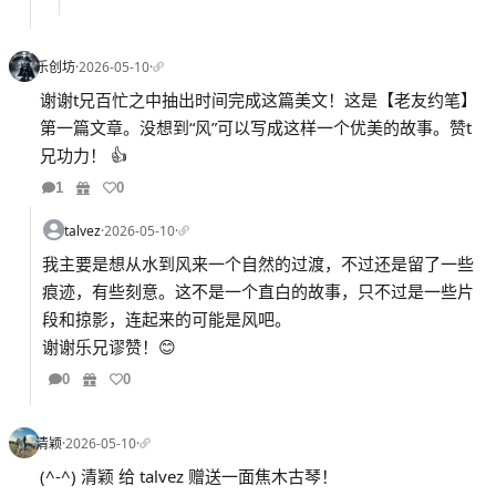
乐创坊
·
2026-05-10
·
谢谢t兄百忙之中抽出时间完成这篇美文！这是【老友约笔】
第一篇文章。没想到“风”可以写成这样一个优美的故事。赞t
兄功力！ 👍
1
0
talvez
·
2026-05-10
·
我主要是想从水到风来一个自然的过渡，不过还是留了一些
痕迹，有些刻意。这不是一个直白的故事，只不过是一些片
段和掠影，连起来的可能是风吧。
谢谢乐兄谬赞！😊
0
0
清颖
·
2026-05-10
·
(^-^) 清颖 给 talvez 赠送一面焦木古琴！