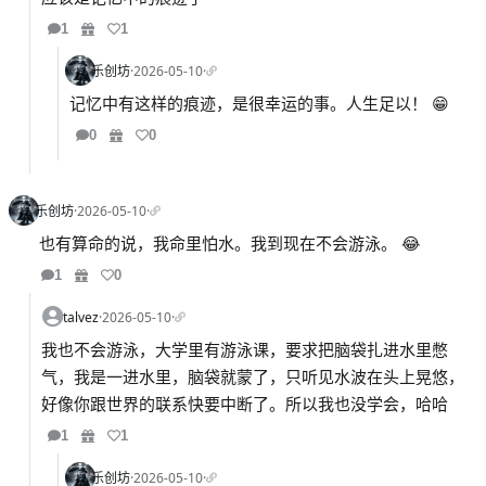
1
1
乐创坊
·
2026-05-10
·
记忆中有这样的痕迹，是很幸运的事。人生足以！ 😁
0
0
乐创坊
·
2026-05-10
·
也有算命的说，我命里怕水。我到现在不会游泳。 😂
1
0
talvez
·
2026-05-10
·
我也不会游泳，大学里有游泳课，要求把脑袋扎进水里憋
气，我是一进水里，脑袋就蒙了，只听见水波在头上晃悠，
好像你跟世界的联系快要中断了。所以我也没学会，哈哈
1
1
乐创坊
·
2026-05-10
·