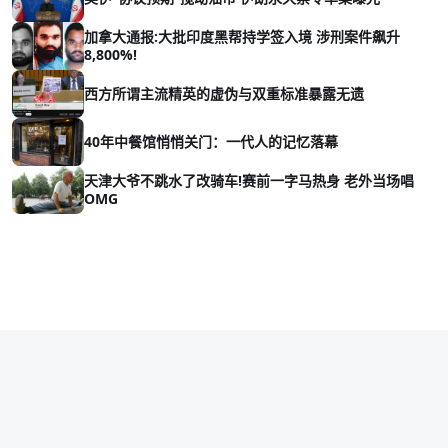
加拿大通报:大批印度黑帮持学签入境 涉刑案件飙升
8,800%!
西方所谓主流精英的虚伪与双重标准暴露无遗
40年中餐馆悄悄关门：一代人的记忆落幕
天津大爷不跳水了改骑车!赛前一字马热身 老外当场唱
OMG