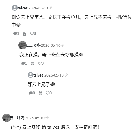
talvez
·
2026-05-10
·
谢谢云上兄美言。文坛正在摸鱼儿，云上兄不来摸一把?等候
中😁
1
0
云上咚咚
·
2026-05-10
·
我正在摸，等下班在去你那摸😂
1
0
talvez
·
2026-05-10
·
等云上兄了😂
0
0
云上咚咚
·
2026-05-10
·
(^-^) 云上咚咚 给 talvez 赠送一支神奇画笔！