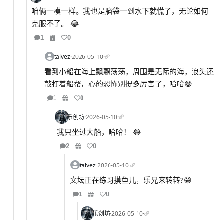
咱俩一模一样。我也是脑袋一到水下就慌了，无论如何
克服不了。 😂
1
0
talvez
·
2026-05-10
·
看到小船在海上飘飘荡荡，周围是无际的海，浪头还
敲打着船帮，心的恐怖别提多厉害了，哈哈😁
1
0
乐创坊
·
2026-05-10
·
我只坐过大船，哈哈！ 😂
2
0
talvez
·
2026-05-10
·
文坛正在练习摸鱼儿，乐兄来转转?😁
1
0
乐创坊
·
2026-05-10
·