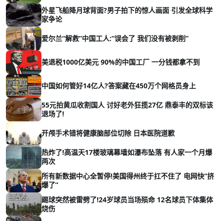
外星飞船降月球背面?男子拍下的惊人画面 引发全球科学
家争论
爱尔兰“解救”中国工人:“误会了 我们没有被剥削”
美退税1000亿美元 90%的中国工厂 一分钱都拿不到
中国如何管好14亿人?答案藏在450万个网格员身上
55元拍黄瓜收割国人 讨好老外狂揽27亿 鼎泰丰的双标该
退场了!
开颅手术错将健康脑部位切除 日本医院道歉
热炸了!高温天17楼玻璃幕墙如瀑布坠落 有人家一个月爆
两次
所有新数据中心全暂停!美国得州终于扛不住了 电网快“挤
爆了”
踢球突然被雷劈了!24岁球员当场殒命 12名球员下体集体
烧伤