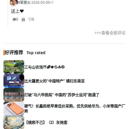
州官放火
·
2026-05-09
·
送上❤️
0
0
>>>查看全部评论
好评推荐
Top rated
三与山农场⛩️🌈🍁💦⛵🏵️
比大疆更火的“中国特产” 横扫东南亚
打破“马六甲困局” 中国的“苏伊士运河”跑通了
硬气！长鑫拒绝苹果低价采购，优先供给华为、小米等国产厂
商
【镜照不己】（2）灰袍客