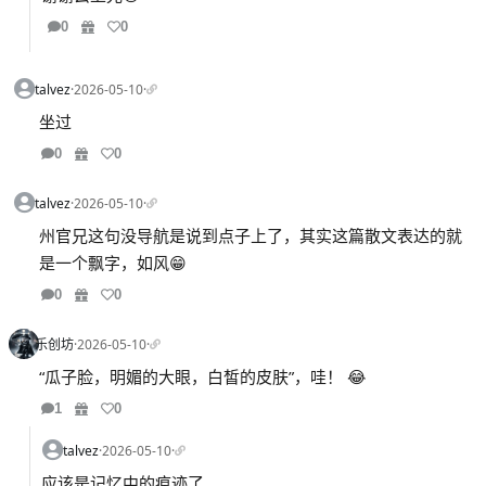
0
0
talvez
·
2026-05-10
·
坐过
0
0
talvez
·
2026-05-10
·
州官兄这句没导航是说到点子上了，其实这篇散文表达的就
是一个飘字，如风😁
0
0
乐创坊
·
2026-05-10
·
“瓜子脸，明媚的大眼，白皙的皮肤”，哇！ 😂
1
0
talvez
·
2026-05-10
·
应该是记忆中的痕迹了