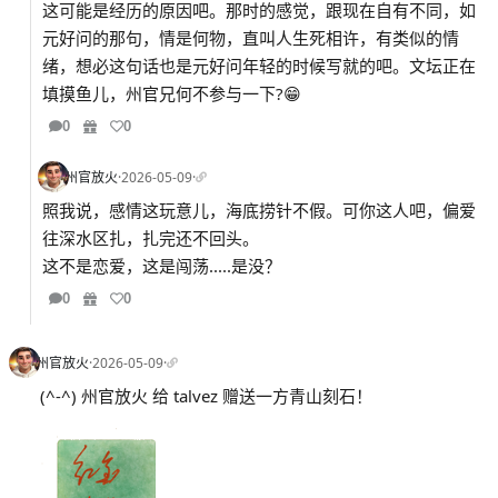
这可能是经历的原因吧。那时的感觉，跟现在自有不同，如
元好问的那句，情是何物，直叫人生死相许，有类似的情
绪，想必这句话也是元好问年轻的时候写就的吧。文坛正在
填摸鱼儿，州官兄何不参与一下?😁
0
0
州官放火
·
2026-05-09
·
照我说，感情这玩意儿，海底捞针不假。可你这人吧，偏爱
往深水区扎，扎完还不回头。
这不是恋爱，这是闯荡.....是没？
0
0
州官放火
·
2026-05-09
·
(^-^) 州官放火 给 talvez 赠送一方青山刻石！