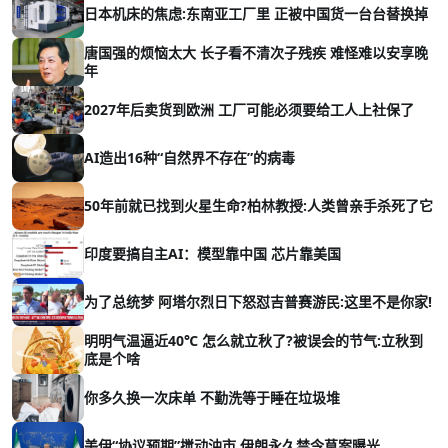
日本机床的焦虑:东南亚工厂里 正被中国货一台台替换掉
唐国强的烦恼太大 长子看不清次子残疾 难怪难以安享晚
年
2027年后卖货到欧洲 工厂可能必须要给工人上社保了
AI造出16种“自然界不存在”的病毒
50年前就已找到火星生命?柏林教授:人类曾亲手杀死了它
印度要搞自主AI：模型靠中国 芯片靠美国
为了总统梦 阿塔尔烈日下怒怼吉普赛游民:这里不是你家!
明明气温逼近40℃ 怎么就立秋了?被误会的节气:立秋到
底是个啥
你多久换一次床单 不勤洗等于睡在垃圾堆
美伊“协议预期”搅动油市 伊朗永久禁令草案曝光