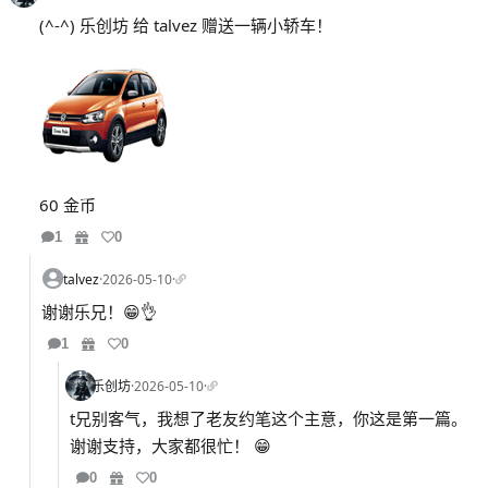
(^-^) 乐创坊 给 talvez 赠送一辆小轿车！
60 金币
1
0
talvez
·
2026-05-10
·
谢谢乐兄！😁👌
1
0
乐创坊
·
2026-05-10
·
t兄别客气，我想了老友约笔这个主意，你这是第一篇。
谢谢支持，大家都很忙！ 😁
0
0