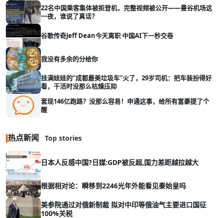
22名中国乘客集体被拒登机，完整视频被公开——曼谷机场这
一夜，谁说了真话？
谷歌传奇Jeff Dean今天离职 中国AI下一秒交卷
我没有多余的分给你
挂满娃娃的“成都最美垃圾车”火了，29岁司机：把车装扮得好
看，干活时没那么枯燥压抑
套现146亿跑路？没那么容易！申通这事，给所有富豪提了个
醒
热点新闻
Top stories
日本人反感中国?日媒:GDP被反超,国力差距越拉越大
根据相对论：瞬移到2246光年外能看见秦始皇吗
美参院通过对俄新制裁 拟对中印等俄油气主要进口国征
100%关税