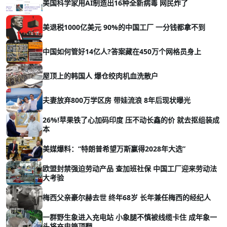
美国科学家用AI制造出16种全新病毒 网民炸了
美退税1000亿美元 90%的中国工厂 一分钱都拿不到
中国如何管好14亿人?答案藏在450万个网格员身上
屋顶上的韩国人 爆仓绞肉机血洗散户
夫妻放弃800万学区房 带娃流浪 8年后现状曝光
26%!苹果铁了心加码印度 压不动长鑫的价 就去抠组装成
本
美媒爆料：“特朗普希望万斯赢得2028年大选”
欧盟封禁强迫劳动产品 查加班社保 中国工厂迎来劳动法
大考验
梅西父亲豪尔赫去世 终年68岁 长年兼任梅西的经纪人
一群野生象进入充电站 小象腿不慎被线缆卡住 成年象一
头将充电箱顶翻