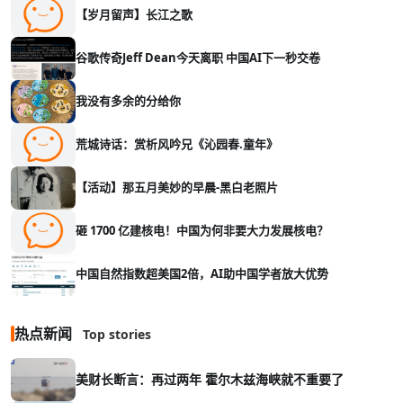
【岁月留声】长江之歌
谷歌传奇Jeff Dean今天离职 中国AI下一秒交卷
我没有多余的分给你
荒城诗话：赏析风吟兄《沁园春.童年》
【活动】那五月美妙的早晨-黑白老照片
砸 1700 亿建核电！中国为何非要大力发展核电？
中国自然指数超美国2倍，AI助中国学者放大优势
热点新闻
Top stories
美财长断言：再过两年 霍尔木兹海峡就不重要了