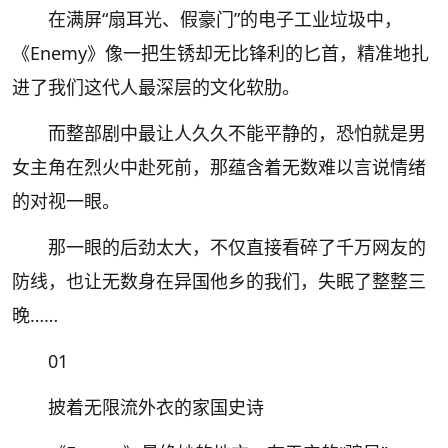
在满屏“扇耳光、假豪门”的电子工业垃圾中，
《Enemy》像一把生锈却无比锋利的匕首，精准地扎
进了我们这代人最深层的文化软肋。
而整部剧中最让人久久不能平静的，恐怕就是男
女主角在烈火中赴死前，那蕴含着无数难以言说情绪
的对视一眼。
那一眼的后劲太大，不仅直接看碎了千万网友的
防线，也让无数身在异国他乡的我们，失眠了整整三
晚……
01
披着无限流外衣的家国史诗