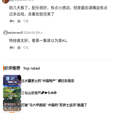
前几天看了，配乐很好，有点小感动，但是最后满嘴血有点
过多出戏，含蓄些就完美了
0
0
winterwolf
·
2026-05-09
·
特技做太好，看第一集是以为是AI。
0
1
好评推荐
Top rated
比大疆更火的“中国特产” 横扫东南亚
三与山农场⛩️🌈🍁💦⛵🏵️
打破“马六甲困局” 中国的“苏伊士运河”跑通了