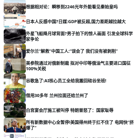
根据相对论：瞬移到2246光年外能看见秦始皇吗
日本人反感中国?日媒:GDP被反超,国力差距越拉越大
外星飞船降月球背面?男子拍下的惊人画面 引发全球科学
家争论
爱尔兰“解救”中国工人:“误会了 我们没有被剥削”
美参院通过对俄新制裁 拟对中印等俄油气主要进口国征
100%关税
谷歌急了:AI核心员工全给我搬回硅谷坐班!
借用30多年 兰州拉面还给兰州了
白宫宴会厅施工被叫停 特朗普怒了：国家耻辱
所有新数据中心全暂停!美国得州终于扛不住了 电网快“挤
爆了”