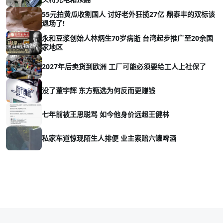
55元拍黄瓜收割国人 讨好老外狂揽27亿 鼎泰丰的双标该
退场了!
永和豆浆创始人林炳生70岁病逝 台湾起步推广至20余国
家地区
2027年后卖货到欧洲 工厂可能必须要给工人上社保了
没了董宇辉 东方甄选为何反而更赚钱
七年前被王思聪骂 如今他身价远超王健林
私家车道惊现陌生人排便 业主索赔六罐啤酒