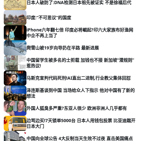
日本人破防了:DNA检测日本祖先被证实 不是徐福后代
印度:“不可思议”的国度
iPhone六年翻七倍 印度必将崛起?印六大家族布好渔网
中企不再上当了
爬雪山被19岁向导扔在半路 最新进展
中国留学生被多名的士拒载 加钱也不接 新加坡“潜规则”
惹热议!
马斯克宣判代码死刑!AI直出二进制,行业教父集体回怼
泽连斯基谈到中国 当场给众人下指示 他对中国有了新的
想法
外国人狐臭多严重?东亚人很少 欧洲非洲人几乎都有
边骂边买!7天锁单5000台 日本人用钱包投票 比亚迪踹开
日本大门
中国向全球公告 4大反制当天生效不过夜 直击美国痛点