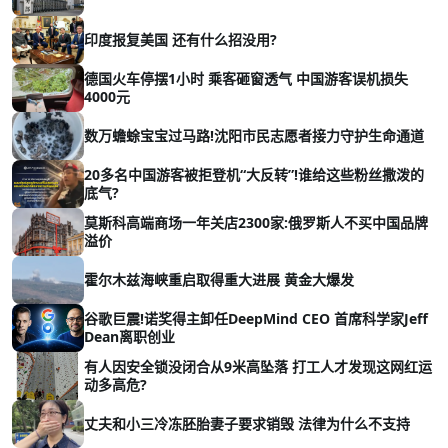
印度报复美国 还有什么招没用?
德国火车停摆1小时 乘客砸窗透气 中国游客误机损失
4000元
数万蟾蜍宝宝过马路!沈阳市民志愿者接力守护生命通道
20多名中国游客被拒登机“大反转”!谁给这些粉丝撒泼的
底气?
莫斯科高端商场一年关店2300家:俄罗斯人不买中国品牌
溢价
霍尔木兹海峡重启取得重大进展 黄金大爆发
谷歌巨震!诺奖得主卸任DeepMind CEO 首席科学家Jeff
Dean离职创业
有人因安全锁没闭合从9米高坠落 打工人才发现这网红运
动多高危?
丈夫和小三冷冻胚胎妻子要求销毁 法律为什么不支持