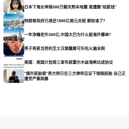
日本下海女神捐300万赈灾熊本地震 竟遭酸“给脏钱”
特朗普政府已退还1000亿美元关税 都给谁了?
一年净赚老外260亿,中国大巴为什么能海外爆单?
男子将麦当劳的芝士汉堡蘸着可乐吃火遍全网
美媒：美国计划周三宣布就霍尔木兹海峡达成协议
“婚外胚胎案”男方称已在三方律师见证下销毁胚胎 自己正
遭受严重网暴