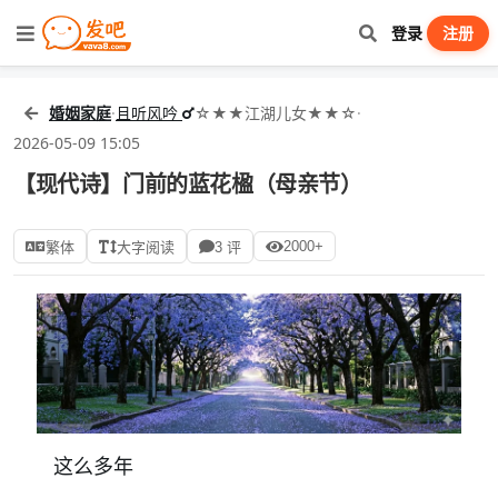
登录
注册
婚姻家庭
·
且听风吟
☆★★江湖儿女★★☆
·
2026-05-09 15:05
【现代诗】门前的蓝花楹（母亲节）
2000+
繁体
大字阅读
3 评
这么多年