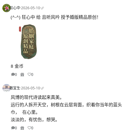
狂心中
·
2026-05-10
·
(^-^) 狂心中 给 且听风吟 授予婚版精品原创！
8 金币
0
0
散宜生
·
2026-05-10
·
风博的现代诗读起来真美。
远行的人拆开天空，树根在云层背面，织着你当年的蓝头
巾， 在心里。
淡淡的，有忧伤，想哭。
0
0