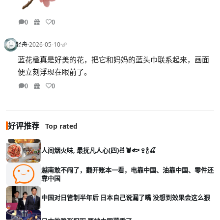
0
0
轻舟
·
2026-05-10
·
蓝花楹真是好美的花，把它和妈妈的蓝头巾联系起来，画面
便立刻浮现在眼前了。
0
0
好评推荐
Top rated
人间烟火味, 最抚凡人心(四)🍜🦞🐟🍷🍾🍒
越南敢不闹了，翻开账本一看，电靠中国、油靠中国、零件还
靠中国
中国对日管制半年后 日本自己说漏了嘴 没想到效果会这么狠