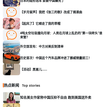
日本的隐形冠军 要被中国薅秃了
【岁月留声】我把《张三的歌》改成了摇滚曲
【起风了】它顺走了我的草帽
4吨太空垃圾撞向月球：人类在月球上乱扔的"第一块砖头"谁
来管？
外交部发布：中方对美反制清单
历史首次！中国这个汽车品牌冲进了挪威销量前三！
【活动】黑崽儿……
热点新闻
Top stories
知名美女作家称中国压抑不自由 跑到美国送外卖