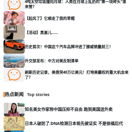
4吨太空垃圾撞向月球：人类在月球上乱扔的"第一块砖头"谁
来管？
【起风了】它顺走了我的草帽
【活动】黑崽儿……
历史首次！中国这个汽车品牌冲进了挪威销量前三！
外交部发布：中方对美反制清单
刷新历史记录，美债突40万亿美元！打垮美霸权的重大机会来
了？
热点新闻
Top stories
知名美女作家称中国压抑不自由 跑到美国送外卖
日本人破防了:DNA检测日本祖先被证实 不是徐福后代