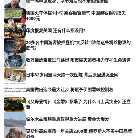
张一鸣罕见现身：字节落后也不走蒸馏捷径
德国火车停摆1小时 乘客砸窗透气 中国游客误机损失
4000元
印度报复美国 还有什么招没用?
20多名中国游客被拒登机“大反转”!谁给这些粉丝撒泼的
底气?
数万蟾蜍宝宝过马路!沈阳市民志愿者接力守护生命通道
日本82岁阿嬤两天跑一次医院 背后原因逼哭全网
美国做出迄今最大让步 将赋予伊朗霍峡控制权
《父母爱情》《金婚》都塌了 为什么《士兵突击》还立
着
霍尔木兹海峡重启取得重大进展 黄金大爆发
莫斯科高端商场一年关店2300家:俄罗斯人不买中国品牌
溢价