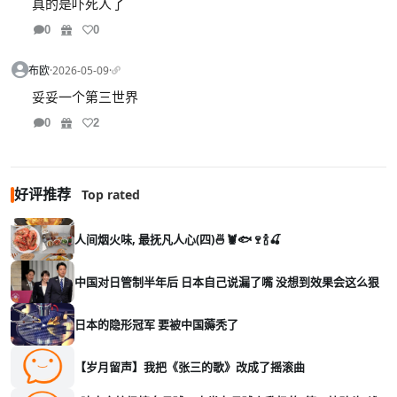
真的是吓死人了
0
0
布欧
·
2026-05-09
·
妥妥一个第三世界
0
2
好评推荐
Top rated
人间烟火味, 最抚凡人心(四)🍜🦞🐟🍷🍾🍒
中国对日管制半年后 日本自己说漏了嘴 没想到效果会这么狠
日本的隐形冠军 要被中国薅秃了
【岁月留声】我把《张三的歌》改成了摇滚曲