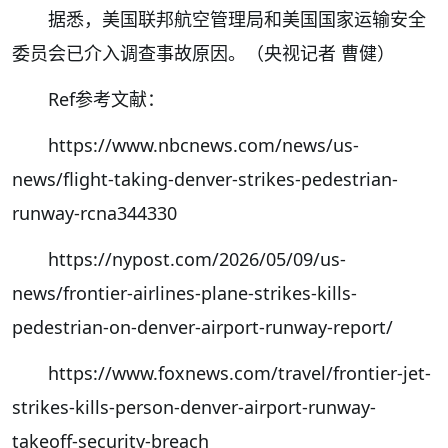
据悉，美国联邦航空管理局和美国国家运输安全
委员会已介入调查事故原因。（央视记者 曹健）
Ref参考文献：
https://www.nbcnews.com/news/us-
news/flight-taking-denver-strikes-pedestrian-
runway-rcna344330
https://nypost.com/2026/05/09/us-
news/frontier-airlines-plane-strikes-kills-
pedestrian-on-denver-airport-runway-report/
https://www.foxnews.com/travel/frontier-jet-
strikes-kills-person-denver-airport-runway-
takeoff-security-breach