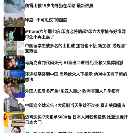
爬雪山被19岁向导扔在半路 最新进展
印度:“不可思议”的国度
iPhone六年翻七倍 印度必将崛起?印六大家族布好渔网
中企不再上当了
中国留学生被多名的士拒载 加钱也不接 新加坡“潜规则”
惹热议!
马斯克宣判代码死刑!AI直出二进制,行业教父集体回怼
泽连斯基谈到中国 当场给众人下指示 他对中国有了新的
想法
外国人狐臭多严重?东亚人很少 欧洲非洲人几乎都有
中国向全球公告 4大反制当天生效不过夜 直击美国痛点
边骂边买!7天锁单5000台 日本人用钱包投票 比亚迪踹开
日本大门