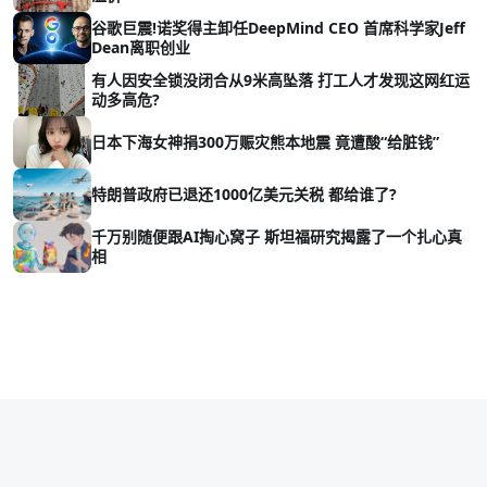
谷歌巨震!诺奖得主卸任DeepMind CEO 首席科学家Jeff
Dean离职创业
有人因安全锁没闭合从9米高坠落 打工人才发现这网红运
动多高危?
日本下海女神捐300万赈灾熊本地震 竟遭酸“给脏钱”
特朗普政府已退还1000亿美元关税 都给谁了?
千万别随便跟AI掏心窝子 斯坦福研究揭露了一个扎心真
相