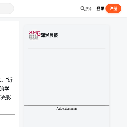
登录
注册
搜索
潇湘晨报
。”近
的学
不光彩
Advertisements