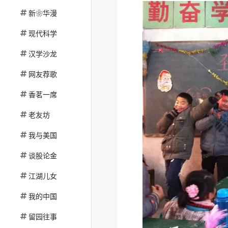
新❀华漫
现代科学
汉学沙龙
网友荐歌
香茗一席
老友坊
我与美国
谈股论金
江湖儿女
我的中国
留园往事