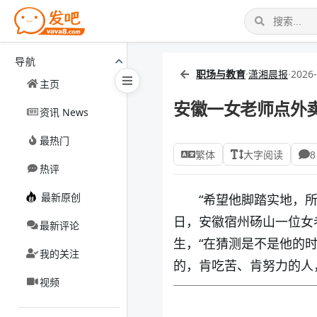
导航
职场与教育
·
潇湘晨报
·
2026-
主页
安徽一女老师点外
资讯 News
最热门
繁体
大字阅读
8
热评
最新原创
“希望他脚踏实地，
日，安徽宿州砀山一位女
最新评论
生，“在猜测是不是他的
我的关注
的，肯吃苦、肯努力的人
视频