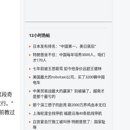
12小时热帖
日本发布排名：“中国第一，美日居后”
特朗普坐不住：中国每年培养3000人，咱们
才170人
七年前被王思聪骂 如今他身价远超王健林
美国最大的robotaxi公司，买了3200辆中国
电车
中美贸易战最大的赢家？别被骗了，越南才
这段奇
是那个最亏的
行。”
那个演三德子的赵亮 砸2000万养鸡血本无归
前教过
上海轮渡全线停航 福建沿海40条航线停航
白宫宴会厅施工被叫停 特朗普怒了：国家耻
辱