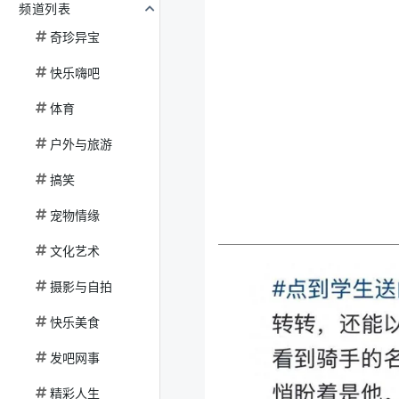
频道列表
奇珍异宝
快乐嗨吧
体育
户外与旅游
搞笑
宠物情缘
文化艺术
摄影与自拍
快乐美食
发吧网事
精彩人生