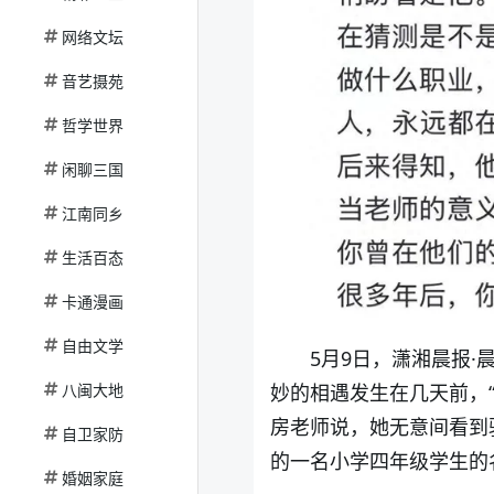
网络文坛
音艺摄苑
哲学世界
闲聊三国
江南同乡
生活百态
卡通漫画
自由文学
5月9日，潇湘晨报
八闽大地
妙的相遇发生在几天前，
房老师说，她无意间看到
自卫家防
的一名小学四年级学生的
婚姻家庭