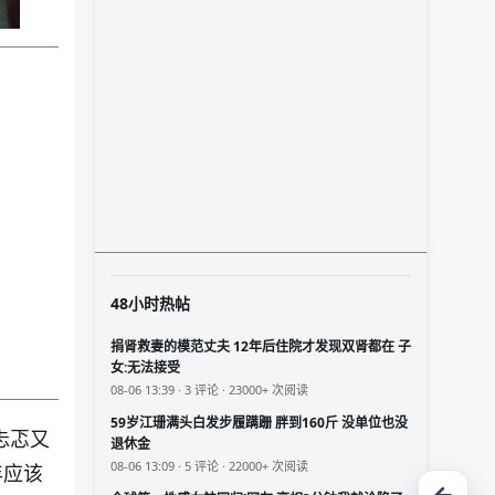
48小时热帖
捐肾救妻的模范丈夫 12年后住院才发现双肾都在 子
女:无法接受
08-06 13:39 · 3 评论 · 23000+ 次阅读
59岁江珊满头白发步履蹒跚 胖到160斤 没单位也没
忐忑又
退休金
08-06 13:09 · 5 评论 · 22000+ 次阅读
年应该