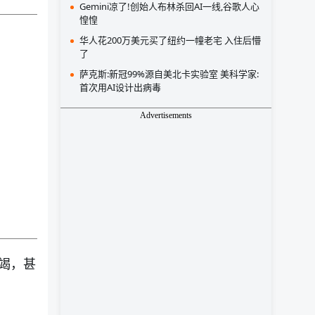
Gemini凉了!创始人布林杀回AI一线,谷歌人心
惶惶
华人花200万美元买了纽约一幢老宅 入住后懵
了
萨克斯:新冠99%源自美北卡实验室 美科学家:
首次用AI设计出病毒
Advertisements
竭，甚