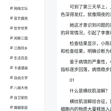
可到了第三天早上，
网络文坛
色深得发红，就像隔夜的
音艺摄苑
她这才意识到问题的
哲学世界
的异常情况，引起了李惠
闲聊三国
检查结果显示，小陈
江南同乡
和检查结果，明确诊断为
生活百态
鉴于病情的严重性，
卡通漫画
指标逐步回落，病情稳步
自由文学
01
八闽大地
什么是横纹肌溶解？
自卫家防
横纹肌溶解综合征，
婚姻家庭
细胞内的物质大量释放入