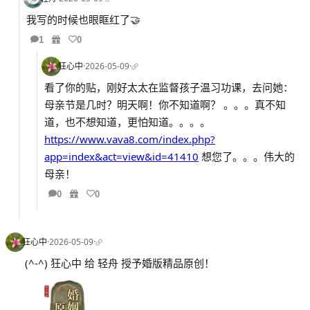
我写的时候也眼眶红了🤝
1
0
狂心中
·
2026-05-09
·
看了你的贴，刚好太太在监督孩子温习功课，去问她：
母亲节是几时？明天啊！你不知道啊？ 。。。真不知
道，也不想知道，更怕知道。。。。
https://www.vava8.com/index.php?
app=index&act=view&id=41410
想您了。。。伟大的
母亲！
0
0
狂心中
·
2026-05-09
·
(^-^) 狂心中 给 轻舟 授予婚版精品原创！