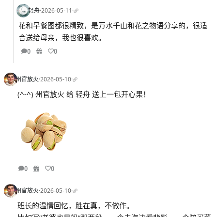
轻舟
·
2026-05-11
·
花和早餐图都很精致，是万水千山和花之物语分享的，很适
合送给母亲，我也很喜欢。
0
0
州官放火
·
2026-05-10
·
(^-^) 州官放火 给 轻舟 送上一包开心果！
0
0
州官放火
·
2026-05-10
·
班长的温情回忆，胜在真，不做作。