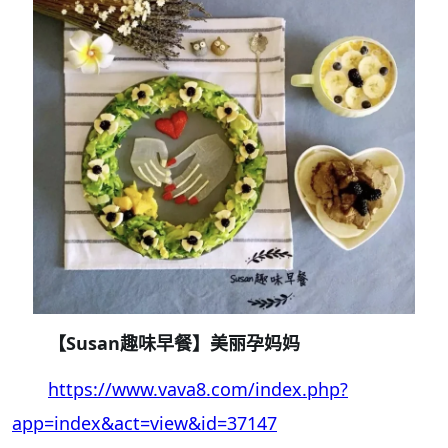
【Susan趣味早餐】美丽孕妈妈
https://www.vava8.com/index.php?
app=index&act=view&id=37147