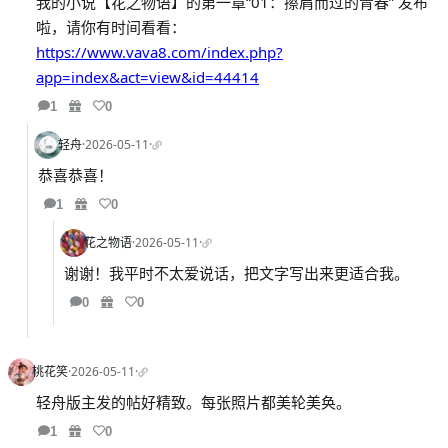
我的小说【花之物语】的第一章“01：擦肩而过的青春” 发布
啦，请你有时间看看：
https://www.vava8.com/index.php?
app=index&act=view&id=44414
1
0
轻舟
·
2026-05-11
·
恭喜恭喜！
1
0
花之物语
·
2026-05-11
·
谢谢！我平时不太爱说话，把文字写出来更适合我。
0
0
桃花笑
·
2026-05-11
·
轻舟版主发的帖好精致。每张照片都美轮美奂。
1
0