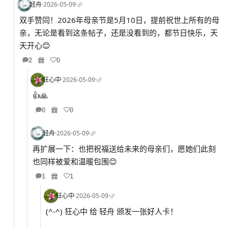
轻舟
·
2026-05-09
·
双手赞同！2026年母亲节是5月10日，提前祝世上所有的母
亲，无论是看到这条帖子，还是没看到的，都节日快乐，天
天开心😊
2
0
狂心中
·
2026-05-09
·
👍🙏
0
0
轻舟
·
2026-05-09
·
再扩展一下：也把祝福送给未来的母亲们，愿她们此刻
也同样被爱和温暖包围😊
1
1
狂心中
·
2026-05-09
·
(^-^) 狂心中 给 轻舟 颁发一张好人卡！