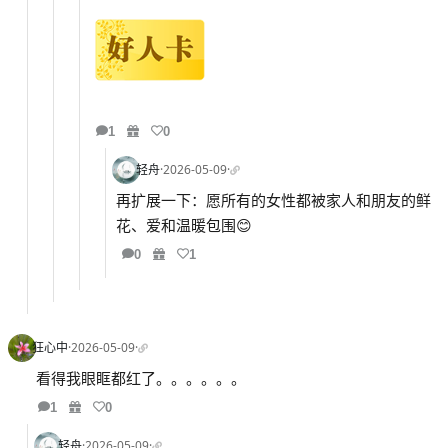
1
0
轻舟
·
2026-05-09
·
再扩展一下：愿所有的女性都被家人和朋友的鲜
花、爱和温暖包围😊
0
1
狂心中
·
2026-05-09
·
看得我眼眶都红了。。。。。。
1
0
轻舟
·
2026-05-09
·