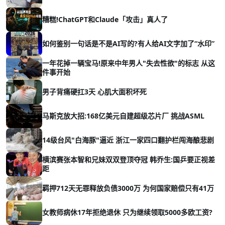
糟糕!ChatGPT和Claude「攻击」真人了
如何鉴别一句话是不是AI写的?有人给AI文字加了“水印”
一年花掉一辆宝马!原来中年男人"失去性欲"的标志 从这
件事开始
男子背痛硬扛3天 心肌大面积坏死
马斯克放大招:168亿美元自建超级芯片厂 挑战ASML
14级台风"白海豚"逼近 浙江一家四口翻护栏闯海酿悲剧
横滨赛张本智和兄妹双双登顶夺冠 韩乔生:国乒要正视差
距
羁押712天无罪释放负债3000万 为何国家赔偿只有41万
女教师病休17年拒绝退休 只为继续领取5000多欧工资?