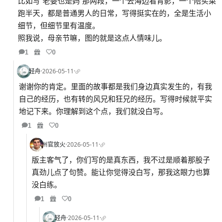
比如写“老婆也是妈”那两段，一个去海边看背影，一个陪买菜
跑半天，都是普通男人的日常，写得挺实在的，全是生活小
细节，但细节里有温度。
照我说，母亲节嘛，图的就是这点人情味儿。
1
0
轻舟
·
2026-05-11
·
谢谢你的肯定。里面的故事都是我们身边真实发生的，有我
自己的经历，也有转的风兄和狂兄的经历。写得时候就平实
地记下来。你理解到这个点，我们就没白写。
1
0
州官放火
·
2026-05-11
·
版主客气了，你们写的是真东西，我不过是顺着那股子
真劲儿点了句赞。能让你觉得没白写，那我这眼力也算
没白练。
1
0
轻舟
·
2026-05-11
·