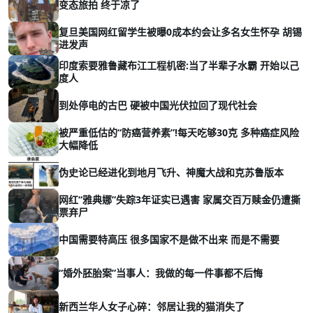
变态旅拍 终于凉了
复旦美国网红留学生被曝0成本约会让多名女生怀孕 胡锡
进发声
印度索要雅鲁藏布江工程机密:当了半辈子水霸 开始以己
度人
到处停电的古巴 硬被中国光伏拉回了现代社会
被严重低估的“防癌营养素”!每天吃够30克 多种癌症风险
大幅降低
伪史论已经进化到地月飞升、神魔大战和克苏鲁版本
网红“雅典娜”失踪3年证实已遇害 家属交百万赎金仍遭撕
票弃尸
中国需要特高压 很多国家不是做不出来 而是不需要
“婚外胚胎案”当事人：我做的每一件事都不后悔
新西兰华人女子心碎：邻居让我的猫消失了