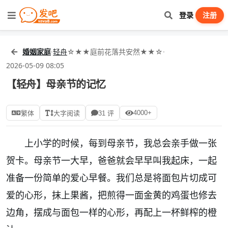
登录
注册
婚姻家庭
·
轻舟
☆★★庭前花落共安然★★☆
·
2026-05-09 08:05
【轻舟】母亲节的记忆
4000+
繁体
大字阅读
31 评
上小学的时候，每到母亲节，我总会亲手做一张
贺卡。母亲节一大早，爸爸就会早早叫我起床，一起
准备一份简单的爱心早餐。我们总是将面包片切成可
爱的心形，抹上果酱，把煎得一面金黄的鸡蛋也修去
边角，摆成与面包一样的心形，再配上一杯鲜榨的橙