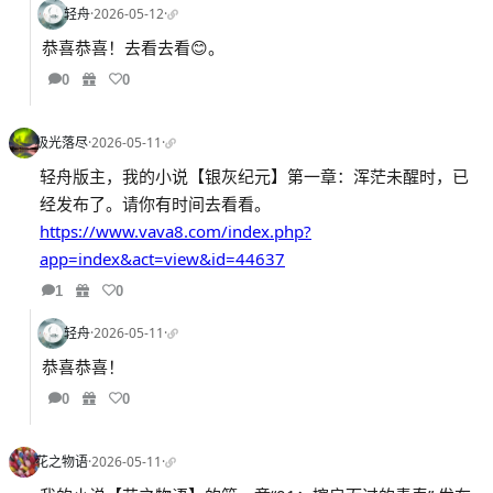
轻舟
·
2026-05-12
·
恭喜恭喜！去看去看😊。
0
0
极光落尽
·
2026-05-11
·
轻舟版主，我的小说【银灰纪元】第一章：浑茫未醒时，已
经发布了。请你有时间去看看。
https://www.vava8.com/index.php?
app=index&act=view&id=44637
1
0
轻舟
·
2026-05-11
·
恭喜恭喜！
0
0
花之物语
·
2026-05-11
·