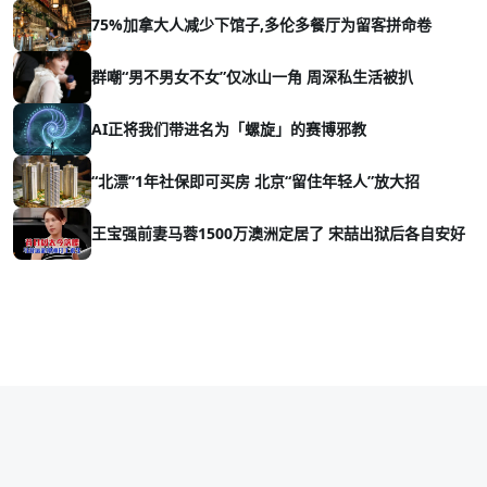
75%加拿大人减少下馆子,多伦多餐厅为留客拼命卷
群嘲“男不男女不女”仅冰山一角 周深私生活被扒
AI正将我们带进名为「螺旋」的赛博邪教
“北漂”1年社保即可买房 北京“留住年轻人”放大招
王宝强前妻马蓉1500万澳洲定居了 宋喆出狱后各自安好