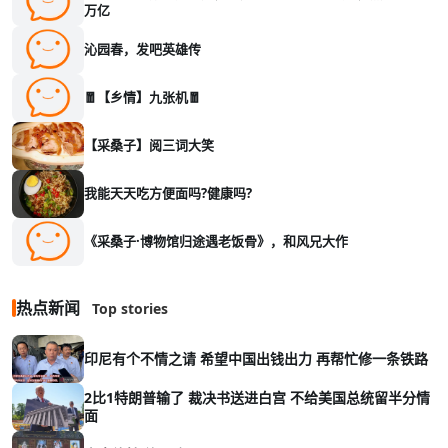
万亿
沁园春，发吧英雄传
🧧【乡情】九张机🧧
【采桑子】阅三词大笑
我能天天吃方便面吗?健康吗?
《采桑子·博物馆归途遇老饭骨》，和风兄大作
热点新闻
Top stories
印尼有个不情之请 希望中国出钱出力 再帮忙修一条铁路
2比1特朗普输了 裁决书送进白宫 不给美国总统留半分情
面