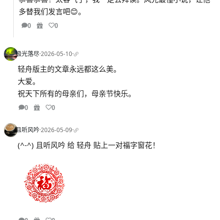
多替我们发言吧😊。
0
0
极光落尽
·
2026-05-10
·
轻舟版主的文章永远都这么美。
大爱。
祝天下所有的母亲们，母亲节快乐。
0
0
且听风吟
·
2026-05-09
·
(^-^) 且听风吟 给 轻舟 贴上一对福字窗花！