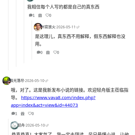
我相信每个人写的都是自己的真东西
1
0
州官放火
·
2026-05-11
·
是这理儿，真东西不用解释，假东西解释也没
用。
0
0
极光落尽
·
2026-05-10
·
哦，对了。这是我新发布小说的链接。欢迎轻舟版主莅临指
导。
https://www.vava8.com/index.php?
app=index&act=view&id=44073
1
0
轻舟
·
2026-05-10
·
恭喜恭喜！太客气了，我一定去拜读。风兄最懂小说，让他