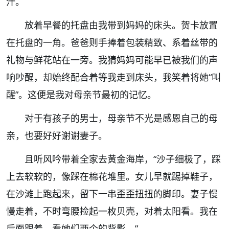
汁。
放着早餐的托盘由我带到妈妈的床头。贺卡放置
在托盘的一角。爸爸则手捧着包装精致、系着丝带的
礼物与鲜花站在一旁。我猜妈妈可能早已被我们的声
响吵醒，却始终配合着等我走到床头，我笑着将她“叫
醒”。这便是我对母亲节最初的记忆。
对于有孩子的男士，母亲节不光是感恩自己的母
亲，也要好好谢谢妻子。
且听风吟带着全家去黄金海岸，“沙子细极了，踩
上去软软的，像踩在棉花堆里。女儿早就踢掉鞋子，
在沙滩上跑起来，留下一串歪歪扭扭的脚印。妻子慢
慢走着，不时弯腰捡起一枚贝壳，对着太阳看。我在
后面跟着，看她们两个的背影。”