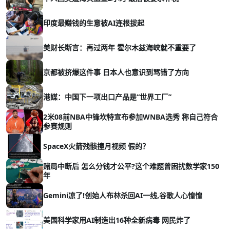
印度最赚钱的生意被AI连根拔起
美财长断言：再过两年 霍尔木兹海峡就不重要了
京都被挤爆这件事 日本人也意识到骂错了方向
港媒：中国下一项出口产品是“世界工厂”
2米08前NBA中锋坎特宣布参加WNBA选秀 称自己符合
参赛规则
SpaceX火箭残骸撞月视频 假的？
赌局中断后 怎么分钱才公平?这个难题曾困扰数学家150
年
Gemini凉了!创始人布林杀回AI一线,谷歌人心惶惶
美国科学家用AI制造出16种全新病毒 网民炸了