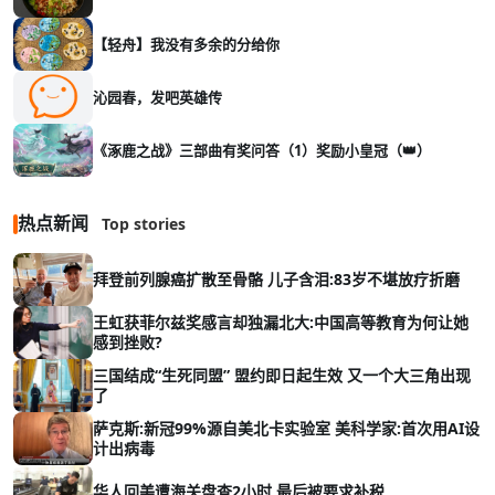
【轻舟】我没有多余的分给你
沁园春，发吧英雄传
《涿鹿之战》三部曲有奖问答（1）奖励小皇冠（👑）
热点新闻
Top stories
拜登前列腺癌扩散至骨骼 儿子含泪:83岁不堪放疗折磨
王虹获菲尔兹奖感言却独漏北大:中国高等教育为何让她
感到挫败?
三国结成“生死同盟” 盟约即日起生效 又一个大三角出现
了
萨克斯:新冠99%源自美北卡实验室 美科学家:首次用AI设
计出病毒
华人回美遭海关盘查2小时 最后被要求补税