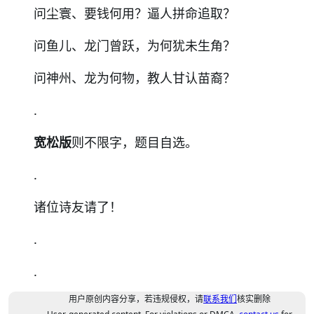
问尘寰、要钱何用？逼人拼命追取？
问鱼儿、龙门曾跃，为何犹未生角？
问神州、龙为何物，教人甘认苗裔？
.
宽松版
则不限字，题目自选。
.
诸位诗友请了！
.
.
用户原创内容分享，若违规侵权，请
联系我们
核实删除