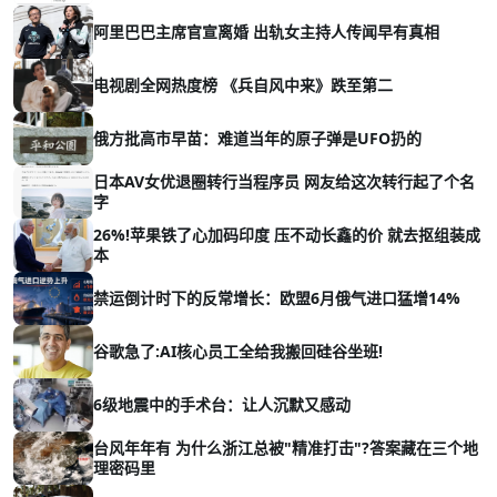
阿里巴巴主席官宣离婚 出轨女主持人传闻早有真相
电视剧全网热度榜 《兵自风中来》跌至第二
俄方批高市早苗：难道当年的原子弹是UFO扔的
日本AV女优退圈转行当程序员 网友给这次转行起了个名
字
26%!苹果铁了心加码印度 压不动长鑫的价 就去抠组装成
本
禁运倒计时下的反常增长：欧盟6月俄气进口猛增14%
谷歌急了:AI核心员工全给我搬回硅谷坐班!
6级地震中的手术台：让人沉默又感动
台风年年有 为什么浙江总被"精准打击"?答案藏在三个地
理密码里