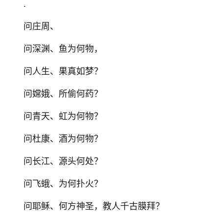
.
问庄周、
问深渊、鱼为何物，
问人生、果真如梦？
问嫦娥、所偷何药？
问青天、虹为何物？
问杜康、酒为何物？
问长江、源头何处？
问飞蛾、为何扑火？
问耶稣、何方神圣，教人千古膜拜？