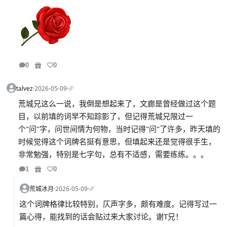
0
0
talvez
·
2026-05-09
·
荒城兄这么一说，我倒是想起来了，文廊是曾经做过这个题
目，以前填的词早不知踪影了，但记得荒城兄限过一
个"问"字，问世间情为何物，当时记得"问"了许多，昨天填的
时候觉得这个词牌名挺有意思，但填起来还是觉得很手生，
非常勉强，特别是七字句，总有不适感，需要练练。。。
1
0
荒城冰月
·
2026-05-09
·
这个词牌格律比较特别，仄声字多，颇有难度。记得写过一
篇心得，能找到的话会贴过来大家讨论。谢T兄！