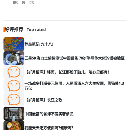
0
0
好评推荐
Top rated
静坐笔记(九十八)
三星SK海力士偷偷测试中国设备 70岁半导体大佬的话被验证
【岁月留声】锋哥，长江那股子劲儿，咱心里都有！
一场战争打崩美元信用，人民币涌入六大主权国，熊猫债1.3
万亿
【岁月留声】长江之歌
中国最富的省却不爱买奢侈品
我能天天吃方便面吗?健康吗?