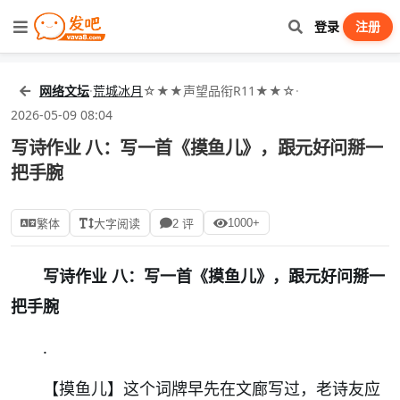
登录
注册
网络文坛
·
荒城冰月
☆★★声望品衔R11★★☆
·
2026-05-09 08:04
写诗作业 八：写一首《摸鱼儿》，跟元好问掰一
把手腕
1000+
繁体
大字阅读
2 评
写诗作业 八：写一首《摸鱼儿》，跟元好问掰一
把手腕
.
【摸鱼儿】这个词牌早先在文廊写过，老诗友应