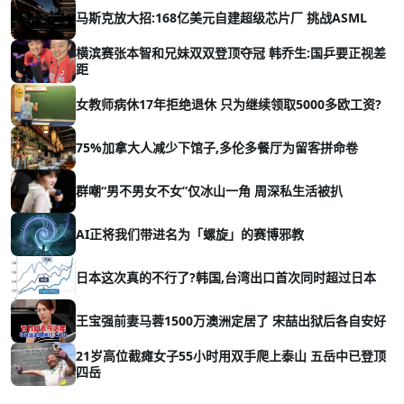
马斯克放大招:168亿美元自建超级芯片厂 挑战ASML
横滨赛张本智和兄妹双双登顶夺冠 韩乔生:国乒要正视差
距
女教师病休17年拒绝退休 只为继续领取5000多欧工资?
75%加拿大人减少下馆子,多伦多餐厅为留客拼命卷
群嘲“男不男女不女”仅冰山一角 周深私生活被扒
AI正将我们带进名为「螺旋」的赛博邪教
日本这次真的不行了?韩国,台湾出口首次同时超过日本
王宝强前妻马蓉1500万澳洲定居了 宋喆出狱后各自安好
21岁高位截瘫女子55小时用双手爬上泰山 五岳中已登顶
四岳