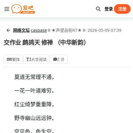
登录
注册
网络文坛
·
caspase
☆★声望品衔R7★☆
·
2026-05-09 07:39
交作业 鹧鸪天 修禅 （中华新韵）
繁体
大字阅读
2 评
莫道无常理不通，
一花一叶道难穷。
红尘绮梦重重障，
野寺幽山远远钟。
空见色，色生空。