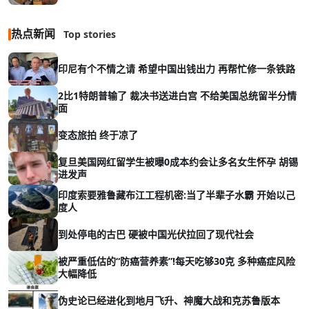
热点新闻
Top stories
印尼有个不情之请 希望中国出钱出力 再帮忙修一条铁路
2比1特朗普输了 裁决书送进白宫 不给美国总统留半分情
面
变态旅拍 终于凉了
复旦美国网红留学生被曝0成本约会让多名女生怀孕 胡锡
进发声
印度索要雅鲁藏布江工程机密:当了半辈子水霸 开始以己
度人
到处停电的古巴 硬被中国光伏拉回了现代社会
被严重低估的“防癌营养素”!每天吃够30克 多种癌症风险
大幅降低
伪史论已经进化到地月飞升、神魔大战和克苏鲁版本