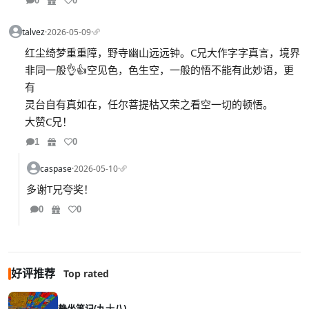
0
0
talvez
·
2026-05-09
·
红尘绮梦重重障，野寺幽山远远钟。C兄大作字字真言，境界
非同一般👌👍空见色，色生空，一般的悟不能有此妙语，更
有
灵台自有真如在，任尔菩提枯又荣之看空一切的顿悟。
大赞C兄！
1
0
caspase
·
2026-05-10
·
多谢T兄夸奖！
0
0
好评推荐
Top rated
静坐笔记(九十八)