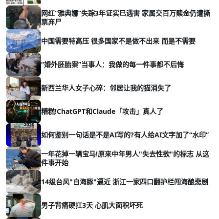
网红“雅典娜”失踪3年证实已遇害 家属交百万赎金仍遭撕
票弃尸
中国需要特高压 很多国家不是做不出来 而是不需要
“婚外胚胎案”当事人：我做的每一件事都不后悔
新西兰华人女子心碎：邻居让我的猫消失了
糟糕!ChatGPT和Claude「攻击」真人了
如何鉴别一句话是不是AI写的?有人给AI文字加了“水印”
一年花掉一辆宝马!原来中年男人"失去性欲"的标志 从这
件事开始
14级台风"白海豚"逼近 浙江一家四口翻护栏闯海酿悲剧
男子背痛硬扛3天 心肌大面积坏死