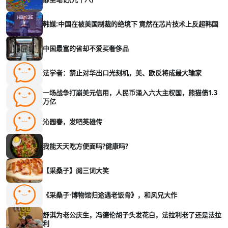
韩媒:中国在被美国制裁的绝境下 竟然在芯片技术上反超韩国
中国最富的省却不爱买奢侈品
法学者：禁止对华出口光刻机，美、欧反将成最大输家
一场战争打崩美元信用，人民币涌入六大主权国，熊猫债1.3
万亿
沁园春，发吧英雄传
我能天天吃方便面吗?健康吗?
【采桑子】阅三词大笑
《采桑子·博物馆归途遇老饭骨》，和风兄大作
舒淇为老公庆生，冯德伦胡子头发花白，法拉利老了还是法拉
利