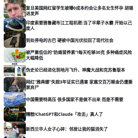
复旦美国网红留学生被曝0成本约会让多名女生怀孕 胡锡
进发声
印度索要雅鲁藏布江工程机密:当了半辈子水霸 开始以己
度人
到处停电的古巴 硬被中国光伏拉回了现代社会
被严重低估的“防癌营养素”!每天吃够30克 多种癌症风险
大幅降低
伪史论已经进化到地月飞升、神魔大战和克苏鲁版本
网红“雅典娜”失踪3年证实已遇害 家属交百万赎金仍遭撕
票弃尸
中国需要特高压 很多国家不是做不出来 而是不需要
糟糕!ChatGPT和Claude「攻击」真人了
新西兰华人女子心碎：邻居让我的猫消失了