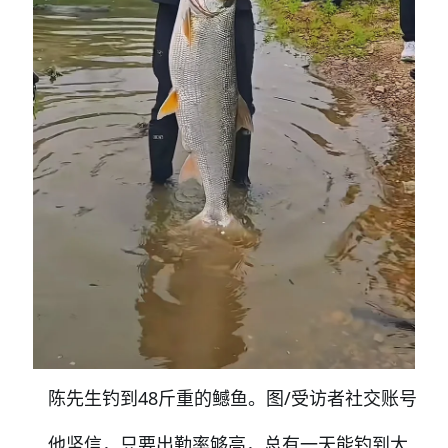
陈先生钓到48斤重的鳡鱼。图/受访者社交账号
他坚信，只要出勤率够高，总有一天能钓到大