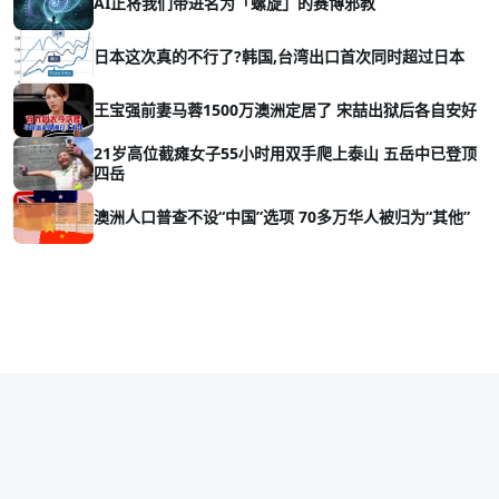
AI正将我们带进名为「螺旋」的赛博邪教
日本这次真的不行了?韩国,台湾出口首次同时超过日本
王宝强前妻马蓉1500万澳洲定居了 宋喆出狱后各自安好
21岁高位截瘫女子55小时用双手爬上泰山 五岳中已登顶
四岳
澳洲人口普查不设“中国”选项 70多万华人被归为“其他”