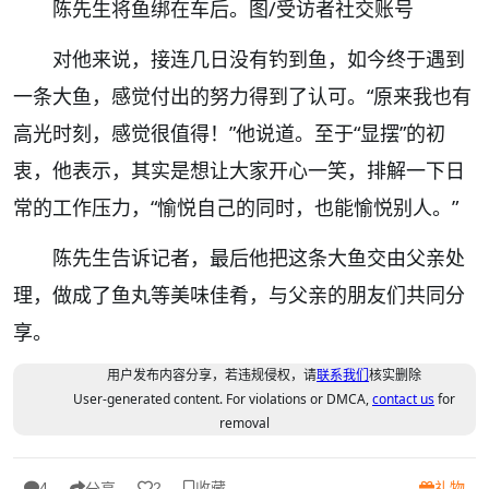
陈先生将鱼绑在车后。图/受访者社交账号
对他来说，接连几日没有钓到鱼，如今终于遇到
一条大鱼，感觉付出的努力得到了认可。“原来我也有
高光时刻，感觉很值得！”他说道。至于“显摆”的初
衷，他表示，其实是想让大家开心一笑，排解一下日
常的工作压力，“愉悦自己的同时，也能愉悦别人。”
陈先生告诉记者，最后他把这条大鱼交由父亲处
理，做成了鱼丸等美味佳肴，与父亲的朋友们共同分
享。
用户发布内容分享，若违规侵权，请
联系我们
核实删除
User-generated content. For violations or DMCA,
contact us
for
removal
收藏
礼物
4
2
分享