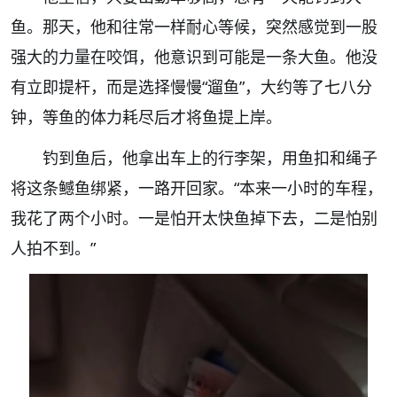
鱼。那天，他和往常一样耐心等候，突然感觉到一股
强大的力量在咬饵，他意识到可能是一条大鱼。他没
有立即提杆，而是选择慢慢“遛鱼”，大约等了七八分
钟，等鱼的体力耗尽后才将鱼提上岸。
钓到鱼后，他拿出车上的行李架，用鱼扣和绳子
将这条鳡鱼绑紧，一路开回家。“本来一小时的车程，
我花了两个小时。一是怕开太快鱼掉下去，二是怕别
人拍不到。”