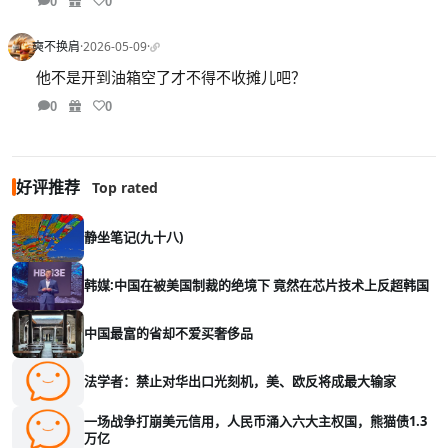
0
0
奭不换肩
·
2026-05-09
·
他不是开到油箱空了才不得不收摊儿吧？
0
0
好评推荐
Top rated
静坐笔记(九十八)
韩媒:中国在被美国制裁的绝境下 竟然在芯片技术上反超韩国
中国最富的省却不爱买奢侈品
法学者：禁止对华出口光刻机，美、欧反将成最大输家
一场战争打崩美元信用，人民币涌入六大主权国，熊猫债1.3
万亿