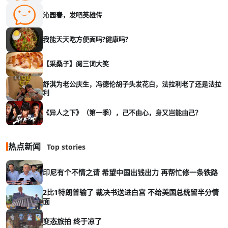
沁园春，发吧英雄传
我能天天吃方便面吗?健康吗?
【采桑子】阅三词大笑
舒淇为老公庆生，冯德伦胡子头发花白，法拉利老了还是法拉
利
《异人之下》（第一季），己不由心，身又岂能由己？
热点新闻
Top stories
印尼有个不情之请 希望中国出钱出力 再帮忙修一条铁路
2比1特朗普输了 裁决书送进白宫 不给美国总统留半分情
面
变态旅拍 终于凉了