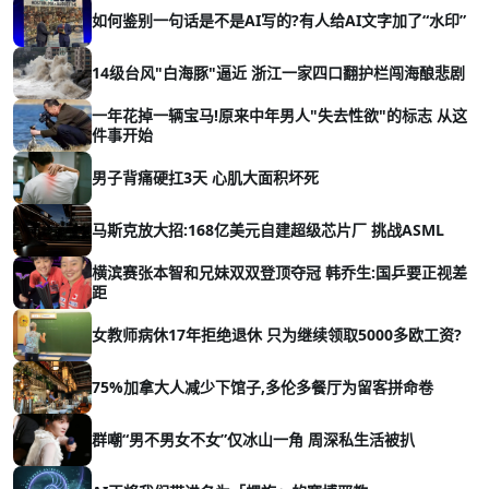
如何鉴别一句话是不是AI写的?有人给AI文字加了“水印”
14级台风"白海豚"逼近 浙江一家四口翻护栏闯海酿悲剧
一年花掉一辆宝马!原来中年男人"失去性欲"的标志 从这
件事开始
男子背痛硬扛3天 心肌大面积坏死
马斯克放大招:168亿美元自建超级芯片厂 挑战ASML
横滨赛张本智和兄妹双双登顶夺冠 韩乔生:国乒要正视差
距
女教师病休17年拒绝退休 只为继续领取5000多欧工资?
75%加拿大人减少下馆子,多伦多餐厅为留客拼命卷
群嘲“男不男女不女”仅冰山一角 周深私生活被扒