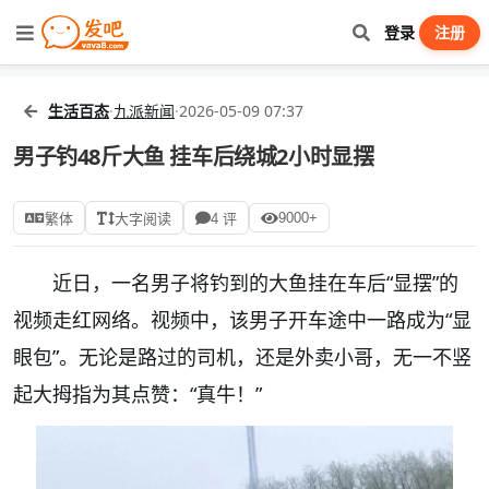
登录
注册
生活百态
·
九派新闻
·
2026-05-09 07:37
男子钓48斤大鱼 挂车后绕城2小时显摆
9000+
繁体
大字阅读
4 评
近日，一名男子将钓到的大鱼挂在车后“显摆”的
视频走红网络。视频中，该男子开车途中一路成为“显
眼包”。无论是路过的司机，还是外卖小哥，无一不竖
起大拇指为其点赞：“真牛！”