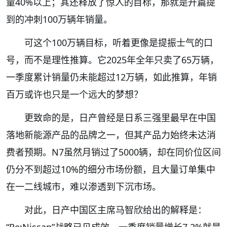
量40%以上；其还释放了惊人的目标，那就是开篇提
到的冲刺100万辆年销量。
可这个100万辆目标，听着更像是提振士气的口
号，而不是理性推算。它2025年全年只卖了65万辆，
一季度累计销量仍未能超过12万辆，如此推算，年销
百万或许也只是一个远大的梦想？
更致命的是，日产曾经是日系三强里最早在中国
落地新能源产品的品牌之一，但其产品力始终未达消
费者预期。N7虽然月销过了5000辆，却在同价位区间
仍分不到超过10%的细分市场份额，且大量订单集中
在一二线城市，难以渗透到下沉市场。
对此，日产中国区主席马智欣给出的解释是：
“Re:Nissan”战略已见成效，一季度销量增长7.2%就是