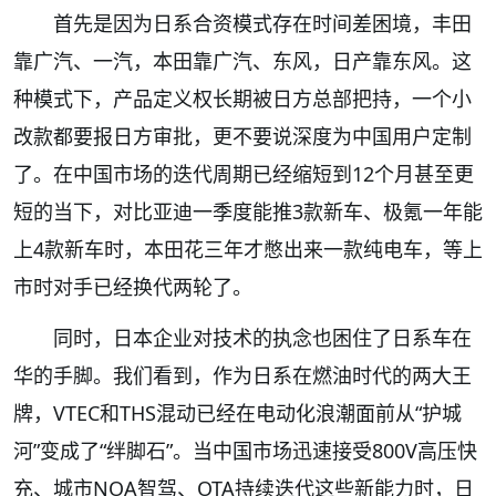
首先是因为日系合资模式存在时间差困境，丰田
靠广汽、一汽，本田靠广汽、东风，日产靠东风。这
种模式下，产品定义权长期被日方总部把持，一个小
改款都要报日方审批，更不要说深度为中国用户定制
了。在中国市场的迭代周期已经缩短到12个月甚至更
短的当下，对比亚迪一季度能推3款新车、极氪一年能
上4款新车时，本田花三年才憋出来一款纯电车，等上
市时对手已经换代两轮了。
同时，日本企业对技术的执念也困住了日系车在
华的手脚。我们看到，作为日系在燃油时代的两大王
牌，VTEC和THS混动已经在电动化浪潮面前从“护城
河”变成了“绊脚石”。当中国市场迅速接受800V高压快
充、城市NOA智驾、OTA持续迭代这些新能力时，日