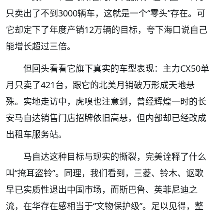
只卖出了不到3000辆车，这就是一个“零头”存在。可
它却定下了年度产销12万辆的目标，夸下海口说自己
能增长超过三倍。
但回头看看它旗下真实的车型表现：主力CX50单
月只卖了421台，跟它的北美月销破万形成天地悬
殊。实地走访中，虎嗅也注意到，曾经辉煌一时的长
安马自达销售门店招牌依旧高悬，但内部却已经改成
出租车服务站。
马自达这种目标与现实的撕裂，完美诠释了什么
叫“掩耳盗铃”。同理，我们看到，三菱、铃木、讴歌
早已实质性退出中国市场，而斯巴鲁、英菲尼迪之
流，在华存在感相当于“文物保护级”。足以见得，整