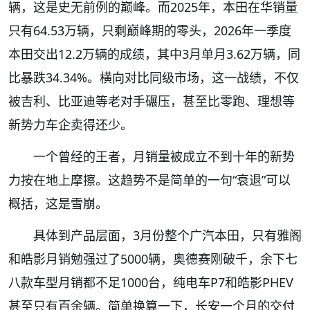
辆，这是史无前例的巅峰。而2025年，本田在华销量
只有64.53万辆，只剩巅峰期的零头，2026年一季度
本田交出12.2万辆的成绩，其中3月单月3.62万辆，同
比暴跌34.34%。横向对比同级市场，这一战绩，不仅
被吉利、比亚迪等老对手碾压，甚至比零跑、理想等
新势力车企卖得还少。
一个曾经的王者，月销量被成立不到十年的新势
力按在地上摩擦。这趋势不是简单的一句“衰退”可以
概括，这是雪崩。
具体到产品层面，3月份整个广汽本田，只有雅阁
和皓影月销勉强过了5000辆，奥德赛刚破千，余下七
八款车型月销都不足1000台，纯电车P7和皓影PHEV
甚至只有百余辆。简单换算一下，长安一个月的交付