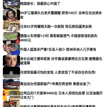
韩国部长：我最担心中国了
59岁江珊满头白发步履蹒跚 胖到160斤 没单位也没退休
金
日本82岁阿嬤两天跑一次医院 背后原因逼哭全网
德国火车停摆1小时 乘客砸窗透气 中国游客误机损失
4000元
外国人狐臭多严重?东亚人很少 欧洲非洲人几乎都有
身价反超王健林家族 孙宇晨谈富豪榜位次互换:傲慢最先
被清算
月球背面最可怕的发现 人类发现了不该存在的东西!
奥运会办完国家破产?申奥形势逆转 奥委会急了!
边骂边买!7天锁单5000台 日本人用钱包投票 比亚迪踹开
日本大门
剑桥天才教授被锤抄袭本科生论文?传奇履历遭质疑