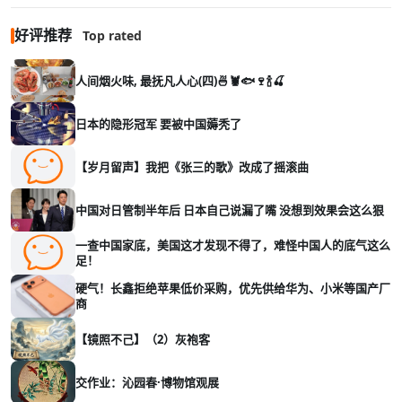
好评推荐
Top rated
人间烟火味, 最抚凡人心(四)🍜🦞🐟🍷🍾🍒
日本的隐形冠军 要被中国薅秃了
【岁月留声】我把《张三的歌》改成了摇滚曲
中国对日管制半年后 日本自己说漏了嘴 没想到效果会这么狠
一查中国家底，美国这才发现不得了，难怪中国人的底气这么
足！
硬气！长鑫拒绝苹果低价采购，优先供给华为、小米等国产厂
商
【镜照不己】（2）灰袍客
交作业：沁园春·博物馆观展