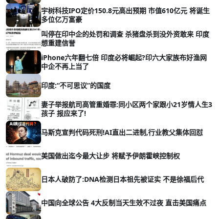
宇树科技IPO定价150.8元高出预期 市值610亿元 将诞生
多位亿万富豪
叫停在印中企的处罚和调查 杀猪盘杀到没外资敢来 印度
想重建信誉
iPhone六年翻七倍 印度必将崛起?印六大家族布好渔网
中企不再上当了
印度:“不可思议”的国度
妻子举报航司高管重婚罪:同小区两个家跟小21岁情人生3
孩子 报应来了!
马斯克宣判代码死刑!AI直出二进制,行业教父集体回怼
美国做出迄今最大让步 将赋予伊朗霍峡控制权
日本人破防了:DNA检测日本祖先被证实 不是徐福后代
中国向全球公告 4大反制当天生效不过夜 直击美国痛点