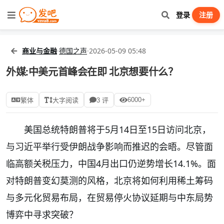
登录
注册
商业与金融
·
德国之声
·
2026-05-09 05:48
外媒:中美元首峰会在即 北京想要什么？
6000+
繁体
大字阅读
3 评
美国总统特朗普将于5月14日至15日访问北京，
与习近平举行受伊朗战争影响而推迟的会晤。尽管面
临高额关税压力，中国4月出口仍逆势增长14.1%。面
对特朗普变幻莫测的风格，北京将如何利用稀土筹码
与多元化贸易布局，在贸易停火协议延期与中东局势
博弈中寻求突破？