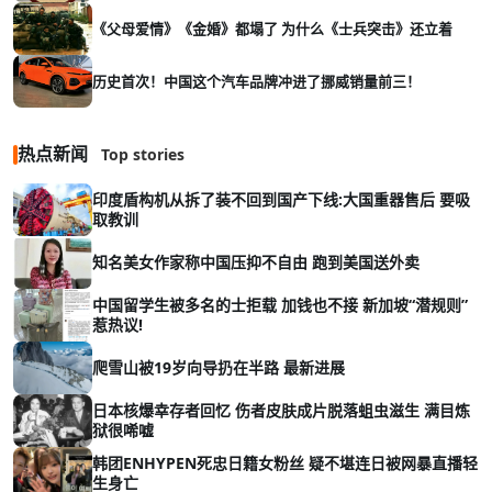
《父母爱情》《金婚》都塌了 为什么《士兵突击》还立着
历史首次！中国这个汽车品牌冲进了挪威销量前三！
热点新闻
Top stories
印度盾构机从拆了装不回到国产下线:大国重器售后 要吸
取教训
知名美女作家称中国压抑不自由 跑到美国送外卖
中国留学生被多名的士拒载 加钱也不接 新加坡“潜规则”
惹热议!
爬雪山被19岁向导扔在半路 最新进展
日本核爆幸存者回忆 伤者皮肤成片脱落蛆虫滋生 满目炼
狱很唏嘘
韩团ENHYPEN死忠日籍女粉丝 疑不堪连日被网暴直播轻
生身亡